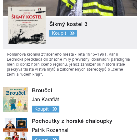
Šikmý kostel 3
Koupit
Románová kronika ztraceného města - léta 1945–1961. Karin
Lednická předkládá do značné míry převratný, dosavadní paradigma
měnící obraz hornického regionu, jehož zahlazenou historii stále
překrývá tlustá vrstva mýtů a zakořeněných stereotypů o „černé
zemi a rudém kraji“.
Broučci
Jan Karafiát
Koupit
Pochoutky z horské chaloupky
Patrik Rozehnal
Koupit