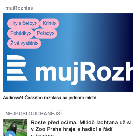
mujRozhlas
Hry a četby
Krimi
Pohádky
Pořady
Živé vysílání
Audiosvět Českého rozhlasu na jednom místě
NEJPOSLOUCHANĚJŠÍ
Roste před očima. Mládě lachtana už si
v Zoo Praha hraje s hadicí a řádí
v bazénu