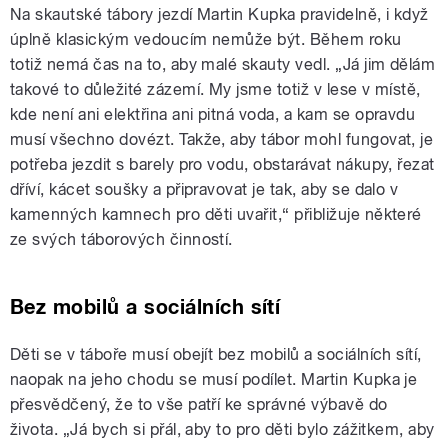
Na skautské tábory jezdí Martin Kupka pravidelně, i když
úplně klasickým vedoucím nemůže být. Během roku
totiž nemá čas na to, aby malé skauty vedl. „Já jim dělám
takové to důležité zázemí. My jsme totiž v lese v místě,
kde není ani elektřina ani pitná voda, a kam se opravdu
musí všechno dovézt. Takže, aby tábor mohl fungovat, je
potřeba jezdit s barely pro vodu, obstarávat nákupy, řezat
dříví, kácet soušky a připravovat je tak, aby se dalo v
kamenných kamnech pro děti uvařit,“ přibližuje některé
ze svých táborových činností.
Bez mobilů a sociálních sítí
Děti se v táboře musí obejít bez mobilů a sociálních sítí,
naopak na jeho chodu se musí podílet. Martin Kupka je
přesvědčený, že to vše patří ke správné výbavě do
života. „Já bych si přál, aby to pro děti bylo zážitkem, aby