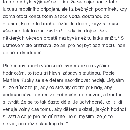
to pro ně bylo výjimečné. I tím, že se najednou z toho
luxusu mobilního připojení, ale i z běžných podmínek, kdy
doma otočí kohoutkem a teče voda, dostanou do
situace, kde je to trochu těžší. Je dobré, když si musí
všechno tak trochu zasloužit, kdy jim dojde, že v
některých věcech prostě nezbývá než tu laťku snížit.“ S
úsměvem ale přiznává, že ani pro něj být bez mobilu není
úplně jednoduché.
Plnění povinností vůči sobě, svému okolí i vyšším
hodnotám, to jsou tři hlavní zásady skautingu. Podle
Martina Kupky se ale dětem naordinovat nedají. „Myslím
si, že důležité je, aby existovaly dobré příklady, aby
vedoucí dávali dětem ze sebe vše, co můžou, a troufnu
si tvrdit, že se to tak často děje. Je úctyhodné, kolik lidí
věnuje volný čas tomu, aby dětem ukázali, jakých hodnot
si váží a co je pro ně důležité. To si myslím, že je to
nejvíc, co může skauting dát.“