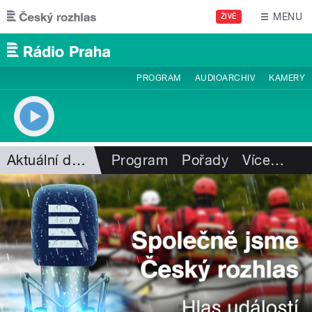
Přejít k hlavnímu obsahu
MENU
ŽIVĚ
PROGRAM
AUDIOARCHIV
KAMERY
Aktuální dění
Program
Pořady
Více
…