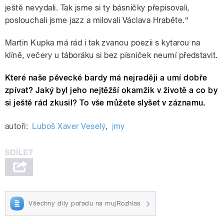
ještě nevydali. Tak jsme si ty básničky přepisovali,
poslouchali jsme jazz a milovali Václava Hraběte.“
Martin Kupka má rád i tak zvanou poezii s kytarou na
klíně, večery u táboráku si bez písniček neumí představit.
Které naše pěvecké bardy má nejraději a umí dobře
zpívat? Jaký byl jeho nejtěžší okamžik v životě a co by
si ještě rád zkusil? To vše můžete slyšet v záznamu.
autoři:
Luboš Xaver Veselý
,
jmy
Všechny díly pořadu na mujRozhlas