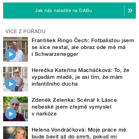
Jak nás naladíte na DABu
VÍCE Z POŘADU
František Ringo Čech: Fotbalistou jsem
se sice nestal, ale obraz ode mě má
i Schwarzenegger
Herečka Kateřina Macháčková: To, že
vypadám mladě, je asi tím, že mám
infantilního ducha
Zdeněk Zelenka: Scénář k Lásce
nebeské jsem zřejmě vymyslel
v narkóze
Helena Vondráčková: Moje práce mě
bude bavit až do smrti, pokud mi