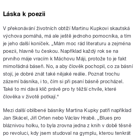
Láska k poezii
V překonávání životních obtíží Martinu Kupkovi skautská
výchova pomáhá, má ale ještě jednoho pomocníka, a tím
je jeho další koníček. „Mám moc rád literaturu a zejména
poezii, hlavně tu českou. Například každý rok se na
prvního máje vracím k Máchovu Máji, protože to je fakt
mimořádná báseň. No, a aby člověk pochopil, co za básní
stojí, je dobré znát také nějaké reálie. Poznat trochu
zázemí básníka, i to, čím si při psaní básně procházel.
Také to mi dává klíč právě pro ty těžší chvíle, které
člověka v životě potkají.“
Mezi další oblíbené básníky Martina Kupky patří například
Jan Skácel, Jiří Orten nebo Václav Hrabě. „Blues pro
bláznivou holku, to byla zrovna jedna z knih v době těsně
po revoluci, kdy jsem studoval na gymplu, kterou tenkrát