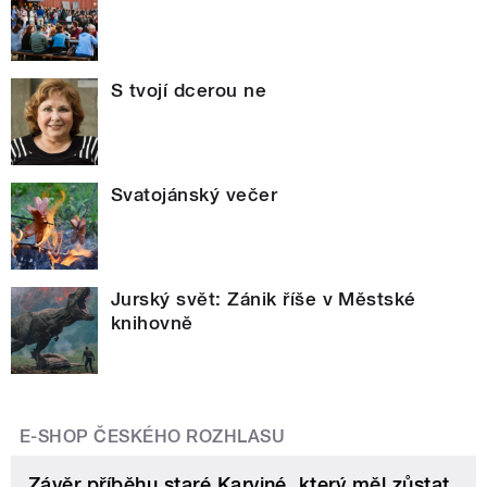
S tvojí dcerou ne
Svatojánský večer
Jurský svět: Zánik říše v Městské
knihovně
E-SHOP ČESKÉHO ROZHLASU
Závěr příběhu staré Karviné, který měl zůstat