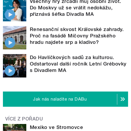
Všechny hry zrcadlí můj osobní život.
Do Moskvy už se vrátit nedokážu,
přiznává šéfka Divadla MA
Renesanční skvost Královské zahrady.
Proč na fasádě Míčovny Pražského
hradu najdete srp a kladivo?
Do Havlíčkových sadů za kulturou.
Odstartoval další ročník Letní Grébovky
s Divadlem MA
Jak nás naladíte na DABu
VÍCE Z POŘADU
Mexiko ve Stromovce