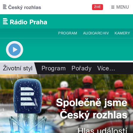
Přejít k hlavnímu obsahu
MENU
ŽIVĚ
PROGRAM
AUDIOARCHIV
KAMERY
Životní styl
Program
Pořady
Více
…