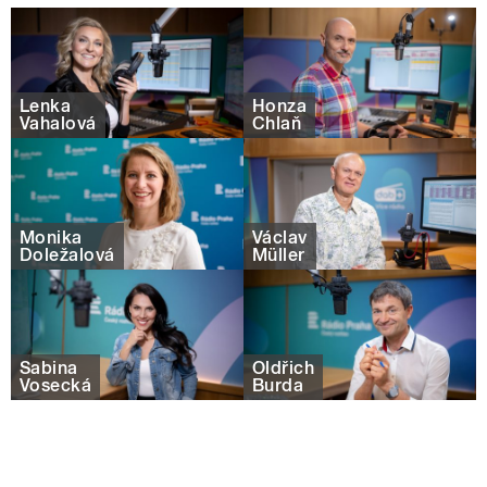
Lenka
Honza
Vahalová
Chlaň
Monika
Václav
Doležalová
Müller
Sabina
Oldřich
Vosecká
Burda