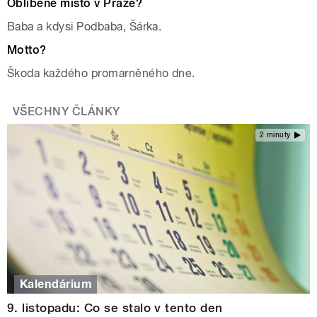
Oblíbené místo v Praze?
Baba a kdysi Podbaba, Šárka.
Motto?
Škoda každého promarněného dne.
VŠECHNY ČLÁNKY
2 minuty
Kalendárium
9. listopadu: Co se stalo v tento den