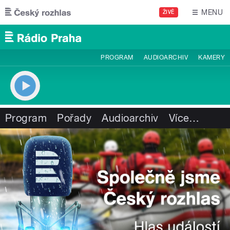
Přejít k hlavnímu obsahu
MENU
ŽIVĚ
PROGRAM
AUDIOARCHIV
KAMERY
Program
Pořady
Audioarchiv
Více
…