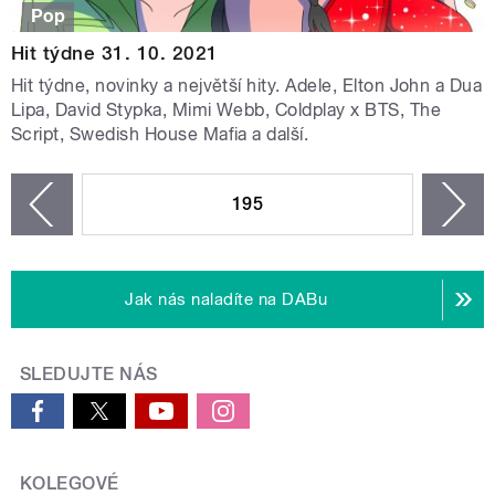
Pop
Hit týdne 31. 10. 2021
Hit týdne, novinky a největší hity. Adele, Elton John a Dua
Lipa, David Stypka, Mimi Webb, Coldplay x BTS, The
Script, Swedish House Mafia a další.
STRÁNKY
195
n
zí
Jak nás naladíte na DABu
SLEDUJTE NÁS
KOLEGOVÉ