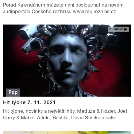
Pořad Kalendárium můžete nyní poslouchat na novém
audioportále Českého rozhlasu www.mujrozhlas.cz.
61 minut
Pop
Hit týdne 7. 11. 2021
Hit týdne, novinky a největší hity. Meduza & Hozier, Joel
Corry & Mabel, Adele, Bastille, David Stypka a další.