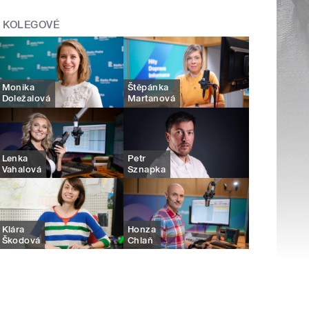
KOLEGOVÉ
Monika
Štěpánka
Doležalová
Martanová
Lenka
Petr
Vahalová
Sznapka
Klára
Honza
Škodová
Chlaň