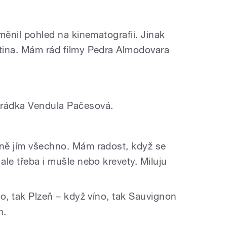
změnil pohled na kinematografii. Jinak
ntina. Mám rád filmy Pedra Almodovara
rádka Vendula Pačesová.
?
tně jím všechno. Mám radost, když se
ale třeba i mušle nebo krevety. Miluju
ivo, tak Plzeň – když víno, tak Sauvignon
h.