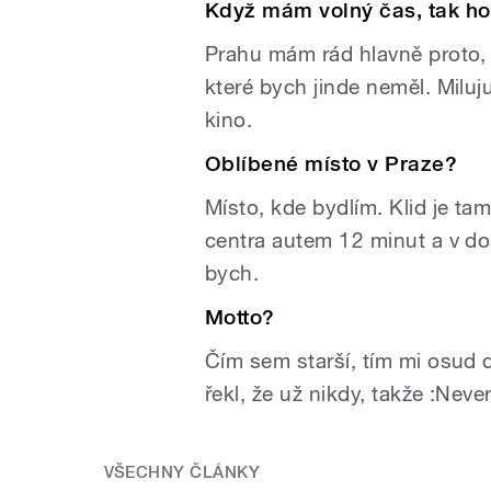
Když mám volný čas, tak ho
Prahu mám rád hlavně proto, ž
které bych jinde neměl. Miluju
kino.
Oblíbené místo v Praze?
Místo, kde bydlím. Klid je ta
centra autem 12 minut a v do
bych.
Motto?
Čím sem starší, tím mi osud d
řekl, že už nikdy, takže :Neve
VŠECHNY ČLÁNKY