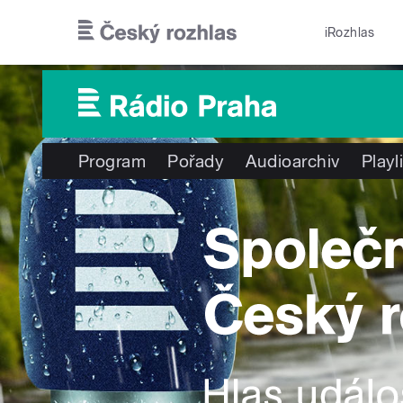
Přejít k hlavnímu obsahu
iRozhlas
Program
Pořady
Audioarchiv
Playl