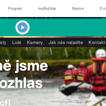
Program
mujRozhlas
Stanice
O r
isty
Lidé
Kamery
Jak nás naladíte
Kontakt