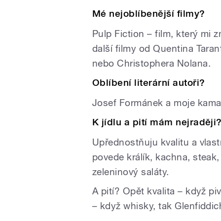
Mé nejoblíbenější filmy?
Pulp Fiction – film, který mi 
další filmy od Quentina Tara
nebo Christophera Nolana.
Oblíbení literární autoři?
Josef Formánek a moje kama
K jídlu a pití mám nejraději
Upřednostňuju kvalitu a vlas
povede králík, kachna, steak, 
zeleninový saláty.
A pití? Opět kvalita – když p
– když whisky, tak Glenfiddic