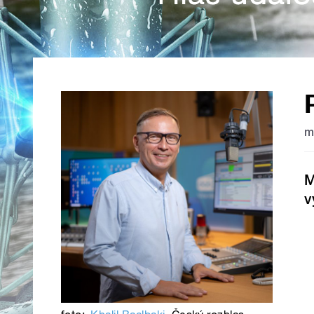
m
M
v