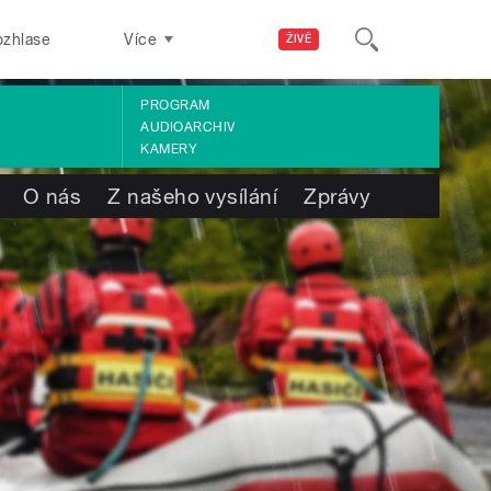
ozhlase
Více
ŽIVĚ
PROGRAM
AUDIOARCHIV
KAMERY
O nás
Z našeho vysílání
Zprávy