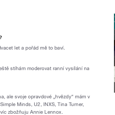
?
vacet let a pořád mě to baví.
ště stíhám moderovat ranní vysílání na
ha, ale svoje opravdové „hvězdy“ mám v
 Simple Minds, U2, INXS, Tina Turner,
jvíc zbožňuju Annie Lennox.