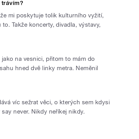
 trávím?
e mi poskytuje tolik kulturního vyžití,
 to. Takže koncerty, divadla, výstavy,
m jako na vesnici, přitom to mám do
sahu hned dvě linky metra. Neměnil
ává víc sežrat věci, o kterých sem kdysi
r say never. Nikdy neříkej nikdy.