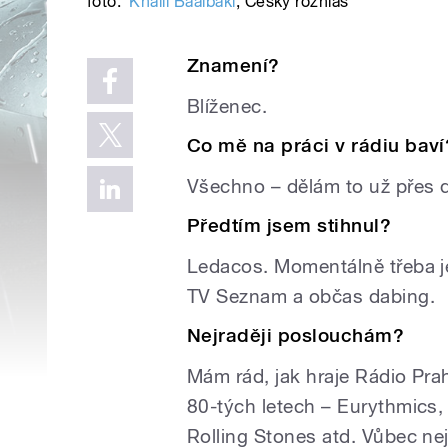
foto:
Khalil Baalbaki
,
Český rozhlas
Znamení?
Blíženec.
Co mě na práci v rádiu baví
Všechno – dělám to už přes d
Předtím jsem stihnul?
Ledacos. Momentálně třeba je
TV Seznam a občas dabing.
Nejraději poslouchám?
Mám rád, jak hraje Rádio Pra
80-tých letech – Eurythmics,
Rolling Stones atd. Vůbec ne