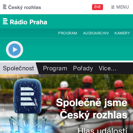
Přejít k hlavnímu obsahu
MENU
ŽIVĚ
PROGRAM
AUDIOARCHIV
KAMERY
Společnost
Program
Pořady
Více
…