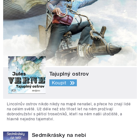
Tajuplný ostrov
Koupit
Lincolnův ostrov nikdo nikdy na mapě nenašel, a přece ho znají lidé
na celém světě. Už déle než sto třicet let na něm prožívají
dobrodružství s pěticí trosečníků, kteří na něm našli útočiště, a
hlavně nejedno tajemství.
Sedmikrásky na nebi