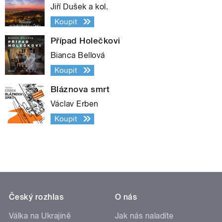
Jiří Dušek a kol.
Koupit
Případ Holečkovi
Bianca Bellová
Koupit
Bláznova smrt
Václav Erben
Koupit
Český rozhlas
O nás
Válka na Ukrajině
Jak nás naladíte