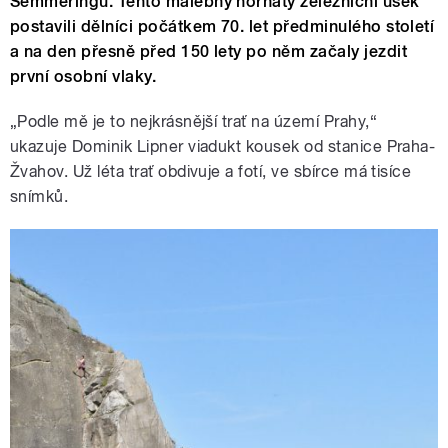
Semmeringu. Tento malebný hornatý železniční úsek
postavili dělníci počátkem 70. let předminulého století
a na den přesně před 150 lety po něm začaly jezdit
první osobní vlaky.
„Podle mě je to nejkrásnější trať na území Prahy,“
ukazuje Dominik Lipner viadukt kousek od stanice Praha-
Žvahov. Už léta trať obdivuje a fotí, ve sbírce má tisíce
snímků.