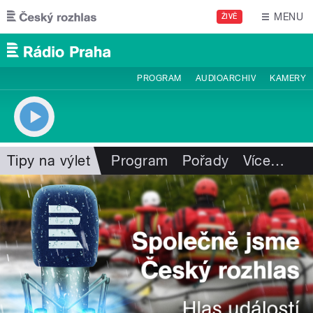
Přejít k hlavnímu obsahu
MENU
ŽIVĚ
PROGRAM
AUDIOARCHIV
KAMERY
Tipy na výlet
Program
Pořady
Více
…