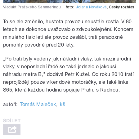
Viadukt Pražského Semmeringu
|
foto:
Jolana Nováková
,
Český rozhlas
To se ale změnilo, hustota provozu neustále rostla. V 80.
letech se dokonce uvažovalo o zdvoukolejnění. Koncem
minulého tisíciletí ale provoz zeslábl, trati paradoxně
pomohly povodně před 20 lety.
„Po trati byly vedeny jak nákladní vlaky, tak mezinárodní
vlaky, v neposlední řadě se také jednalo o jakousi
náhradu metra B," dodává Petr Kužel. Od roku 2010 tratí
neprojíždějí pouze víkendové motoráčky, ale také linka
S65, která každou hodinu spojuje Prahu s Rudnou.
autoři:
Tomáš Maleček
,
kš