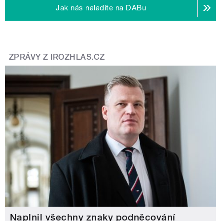
Jak nás naladíte na DABu
ZPRÁVY Z IROZHLAS.CZ
Naplnil všechny znaky podněcování