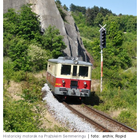
Historický motorák na Pražském Semmeringu
|
foto:
archiv
,
Ropid