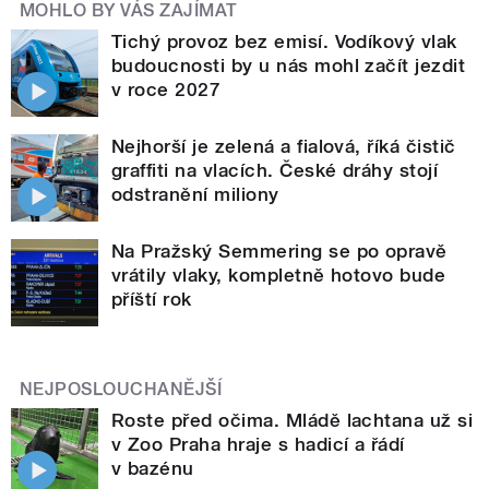
MOHLO BY VÁS ZAJÍMAT
Tichý provoz bez emisí. Vodíkový vlak
budoucnosti by u nás mohl začít jezdit
v roce 2027
Nejhorší je zelená a fialová, říká čistič
graffiti na vlacích. České dráhy stojí
odstranění miliony
Na Pražský Semmering se po opravě
vrátily vlaky, kompletně hotovo bude
příští rok
NEJPOSLOUCHANĚJŠÍ
Roste před očima. Mládě lachtana už si
v Zoo Praha hraje s hadicí a řádí
v bazénu