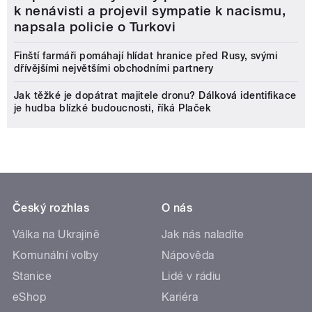
k nenávisti a projevil sympatie k nacismu,
napsala policie o Turkovi
Finští farmáři pomáhají hlídat hranice před Rusy, svými
dřívějšími největšími obchodními partnery
Jak těžké je dopátrat majitele dronu? Dálková identifikace
je hudba blízké budoucnosti, říká Plaček
Český rozhlas
O nás
Válka na Ukrajině
Jak nás naladíte
Komunální volby
Nápověda
Stanice
Lidé v rádiu
eShop
Kariéra