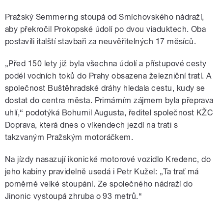
Pražský Semmering stoupá od Smíchovského nádraží,
aby překročil Prokopské údolí po dvou viaduktech. Oba
postavili italští stavbaři za neuvěřitelných 17 měsíců.
„Před 150 lety již byla všechna údolí a přístupové cesty
podél vodních toků do Prahy obsazena železniční tratí. A
společnost Buštěhradské dráhy hledala cestu, kudy se
dostat do centra města. Primárním zájmem byla přeprava
uhlí,“ podotýká Bohumil Augusta, ředitel společnost KŽC
Doprava, která dnes o víkendech jezdí na trati s
takzvaným Pražským motoráčkem.
Na jízdy nasazují ikonické motorové vozidlo Kredenc, do
jeho kabiny pravidelně usedá i Petr Kužel: „Ta trať má
poměrně velké stoupání. Ze společného nádraží do
Jinonic vystoupá zhruba o 93 metrů.“