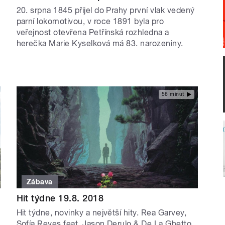
20. srpna 1845 přijel do Prahy první vlak vedený
parní lokomotivou, v roce 1891 byla pro
veřejnost otevřena Petřínská rozhledna a
herečka Marie Kyselková má 83. narozeniny.
56 minut
Zábava
Hit týdne 19.8. 2018
Hit týdne, novinky a největší hity. Rea Garvey,
Sofía Reyes feat. Jason Derulo & De La Ghetto,