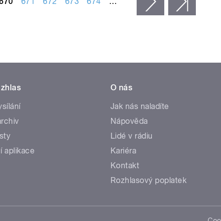
670
671
672
673
674
…
následující ›
posled
zhlas
O nás
ysílání
Jak nás naladíte
rchiv
Nápověda
sty
Lidé v rádiu
í aplikace
Kariéra
Kontakt
Rozhlasový poplatek
Coo