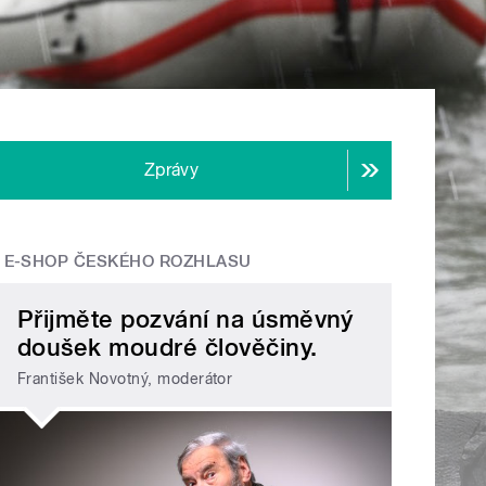
Zprávy
E-SHOP ČESKÉHO ROZHLASU
Přijměte pozvání na úsměvný
doušek moudré člověčiny.
František Novotný, moderátor