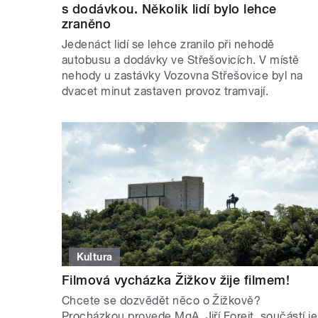
s dodávkou. Několik lidí bylo lehce
zraněno
Jedenáct lidí se lehce zranilo při nehodě
autobusu a dodávky ve Střešovicích. V místě
nehody u zastávky Vozovna Střešovice byl na
dvacet minut zastaven provoz tramvají.
Kultura
Filmová vycházka Žižkov žije filmem!
Chcete se dozvědět něco o Žižkově?
Procházkou provede MgA. Jiří Forejt, součástí je