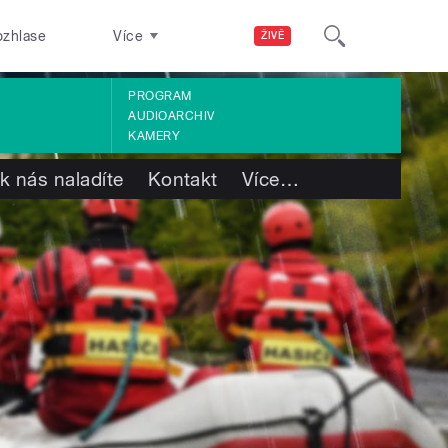
ozhlase
Více
ŽIVĚ
PROGRAM
AUDIOARCHIV
KAMERY
k nás naladíte
Kontakt
Více
…