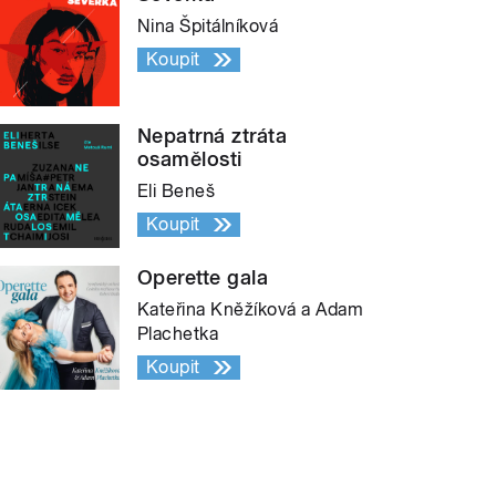
Nina Špitálníková
Koupit
Nepatrná ztráta
osamělosti
Eli Beneš
Koupit
Operette gala
Kateřina Kněžíková a Adam
Plachetka
Koupit