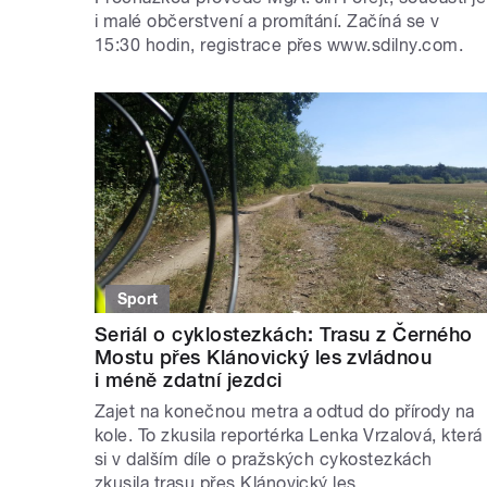
i malé občerstvení a promítání. Začíná se v
15:30 hodin, registrace přes www.sdilny.com.
Sport
Seriál o cyklostezkách: Trasu z Černého
Mostu přes Klánovický les zvládnou
i méně zdatní jezdci
Zajet na konečnou metra a odtud do přírody na
kole. To zkusila reportérka Lenka Vrzalová, která
si v dalším díle o pražských cykostezkách
zkusila trasu přes Klánovický les.