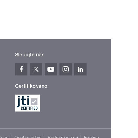
ní »
Sledujte nás
Certifikováno
kies
Osobní údaje
Podmínky užití
English