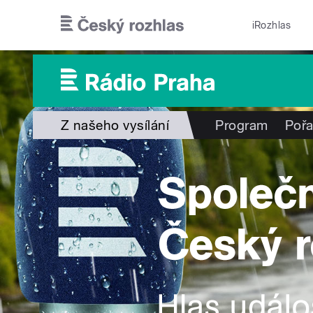
Přejít k hlavnímu obsahu
iRozhlas
Z našeho vysílání
Program
Poř