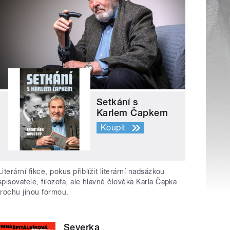
Setkání s
Karlem Čapkem
Koupit
Literární fikce, pokus přiblížit literární nadsázkou
spisovatele, filozofa, ale hlavně člověka Karla Čapka
trochu jinou formou.
Severka