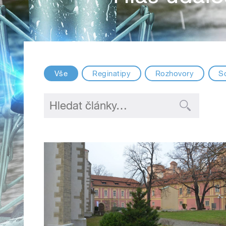
Vše
Reginatipy
Rozhovory
S