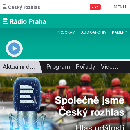
Přejít k hlavnímu obsahu
MENU
ŽIVĚ
PROGRAM
AUDIOARCHIV
KAMERY
Aktuální dění
Program
Pořady
Více
…