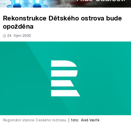
Rekonstrukce Dětského ostrova bude
opožděna
24. říjen 2002
Regionální stanice Českého rozhlasu
|
foto:
Aleš Vavřík