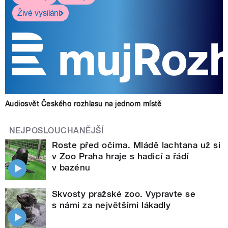
Živé vysílání
Audiosvět Českého rozhlasu na jednom místě
NEJPOSLOUCHANĚJŠÍ
Roste před očima. Mládě lachtana už si
v Zoo Praha hraje s hadicí a řádí
v bazénu
Skvosty pražské zoo. Vypravte se
s námi za největšími lákadly