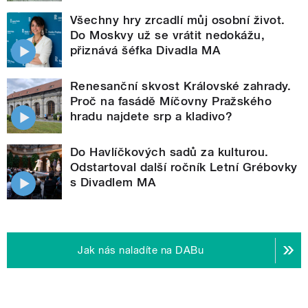
Všechny hry zrcadlí můj osobní život.
Do Moskvy už se vrátit nedokážu,
přiznává šéfka Divadla MA
Renesanční skvost Královské zahrady.
Proč na fasádě Míčovny Pražského
hradu najdete srp a kladivo?
Do Havlíčkových sadů za kulturou.
Odstartoval další ročník Letní Grébovky
s Divadlem MA
Jak nás naladíte na DABu