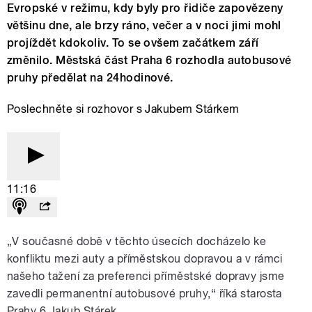
Evropské v režimu, kdy byly pro řidiče zapovězeny
většinu dne, ale brzy ráno, večer a v noci jimi mohl
projíždět kdokoliv. To se ovšem začátkem září
změnilo. Městská část Praha 6 rozhodla autobusové
pruhy předělat na 24hodinové.
Poslechněte si rozhovor s Jakubem Stárkem
11:16
„V současné době v těchto úsecích docházelo ke
konfliktu mezi auty a příměstskou dopravou a v rámci
našeho tažení za preferenci příměstské dopravy jsme
zavedli permanentní autobusové pruhy,“ říká starosta
Prahy 6 Jakub Stárek.