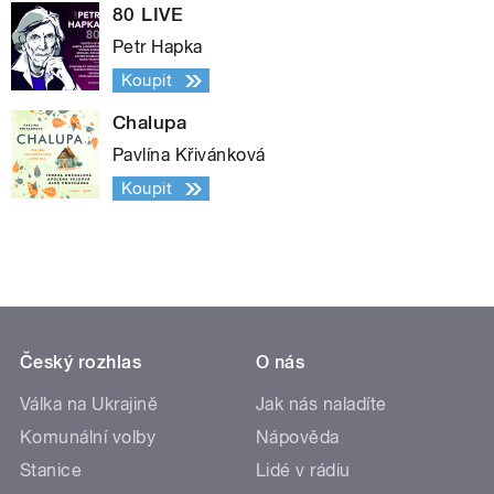
80 LIVE
Petr Hapka
Koupit
Chalupa
Pavlína Křivánková
Koupit
Český rozhlas
O nás
Válka na Ukrajině
Jak nás naladíte
Komunální volby
Nápověda
Stanice
Lidé v rádiu