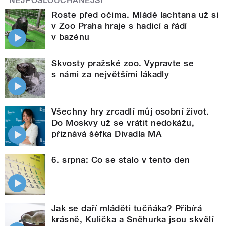
NEJPOSLOUCHANĚJŠÍ
Roste před očima. Mládě lachtana už si
v Zoo Praha hraje s hadicí a řádí
v bazénu
Skvosty pražské zoo. Vypravte se
s námi za největšími lákadly
Všechny hry zrcadlí můj osobní život.
Do Moskvy už se vrátit nedokážu,
přiznává šéfka Divadla MA
6. srpna: Co se stalo v tento den
Jak se daří mláděti tučňáka? Přibírá
krásně, Kulička a Sněhurka jsou skvělí