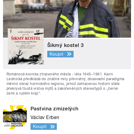
Šikmý kostel 3
Koupit
Románová kronika ztraceného města - léta 1945–1961. Karin
Lednická předkládá do značné míry převratný, dosavadní paradigma
měnící obraz hornického regionu, jehož zahlazenou historii stále
překrývá tlustá vrstva mýtů a zakořeněných stereotypů o „černé
zemi a rudém kraji“.
Pastvina zmizelých
Václav Erben
Koupit