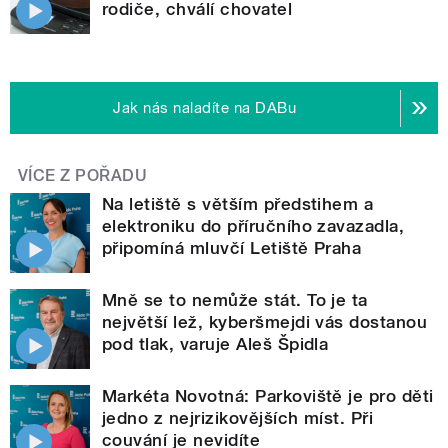
rodiče, chválí chovatel
Jak nás naladíte na DABu
VÍCE Z POŘADU
Na letiště s větším předstihem a
elektroniku do příručního zavazadla,
připomíná mluvčí Letiště Praha
Mně se to nemůže stát. To je ta
největší lež, kyberšmejdi vás dostanou
pod tlak, varuje Aleš Špidla
Markéta Novotná: Parkoviště je pro děti
jedno z nejrizikovějších míst. Při
couvání je nevidíte