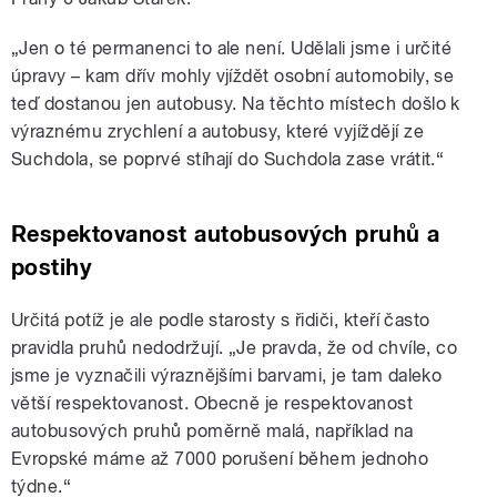
„Jen o té permanenci to ale není. Udělali jsme i určité
úpravy – kam dřív mohly vjíždět osobní automobily, se
teď dostanou jen autobusy. Na těchto místech došlo k
výraznému zrychlení a autobusy, které vyjíždějí ze
Suchdola, se poprvé stíhají do Suchdola zase vrátit.“
Respektovanost autobusových pruhů a
postihy
Určitá potíž je ale podle starosty s řidiči, kteří často
pravidla pruhů nedodržují. „Je pravda, že od chvíle, co
jsme je vyznačili výraznějšími barvami, je tam daleko
větší respektovanost. Obecně je respektovanost
autobusových pruhů poměrně malá, například na
Evropské máme až 7000 porušení během jednoho
týdne.“