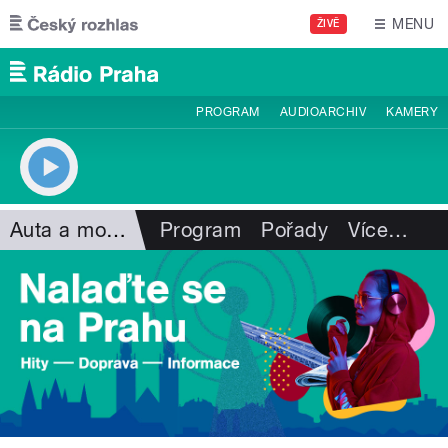
Přejít k hlavnímu obsahu
MENU
ŽIVĚ
PROGRAM
AUDIOARCHIV
KAMERY
Auta a motorismus
Program
Pořady
Více
…