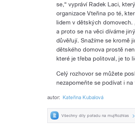
se,“ vypráví Radek Laci, kter
organizace Vteřina po té, kt
lidem v dětských domovech. 
a proto se na věci díváme ji
důvěřují. Snažíme se kromě ji
dětského domova prostě není
které je třeba politoval, je to 
Celý rozhovor se můžete pos
nezapomeňte se podívat i na
autor:
Kateřina Kubalová
Všechny díly pořadu na mujRozhlas