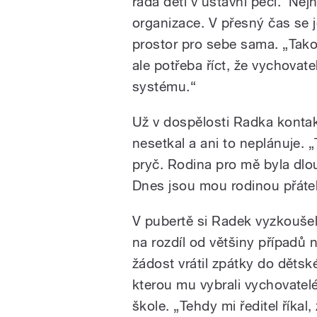
řada dětí v ústavní péči. Nej
organizace. V přesný čas se j
prostor pro sebe sama. „Tako
ale potřeba říct, že vychovat
systému.“
Už v dospělosti Radka kontak
nesetkal a ani to neplánuje. „
pryč. Rodina pro mě byla dlou
Dnes jsou mou rodinou přátel
V pubertě si Radek vyzkoušel
na rozdíl od většiny případů 
žádost vrátil zpátky do děts
kterou mu vybrali vychovatelé
škole. „Tehdy mi ředitel říkal