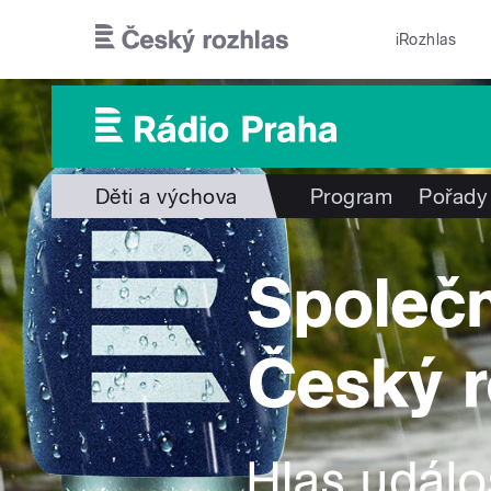
Přejít k hlavnímu obsahu
iRozhlas
Děti a výchova
Program
Pořady