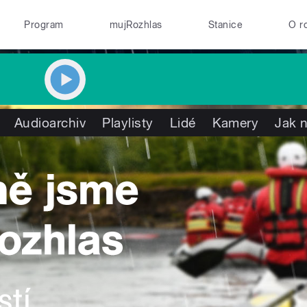
Program
mujRozhlas
Stanice
O r
Audioarchiv
Playlisty
Lidé
Kamery
Jak n