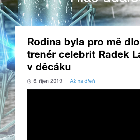
Rodina byla pro mě dlo
trenér celebrit Radek La
v děcáku
6. říjen 2019
Až na dřeň