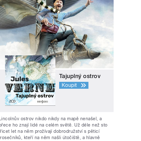
Tajuplný ostrov
Koupit
Lincolnův ostrov nikdo nikdy na mapě nenašel, a
přece ho znají lidé na celém světě. Už déle než sto
třicet let na něm prožívají dobrodružství s pěticí
trosečníků, kteří na něm našli útočiště, a hlavně