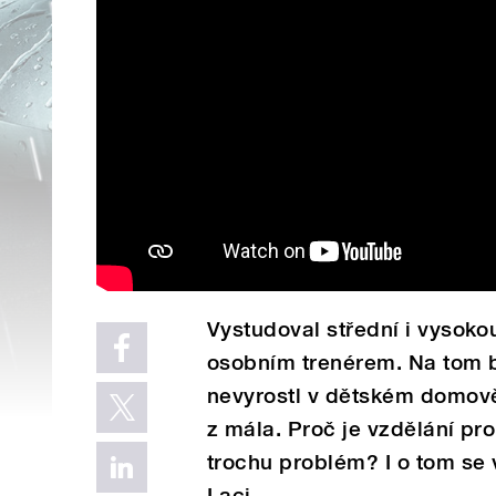
Vystudoval střední i vysok
osobním trenérem. Na tom b
nevyrostl v dětském domově
z mála. Proč je vzdělání pr
trochu problém? I o tom se
Laci.