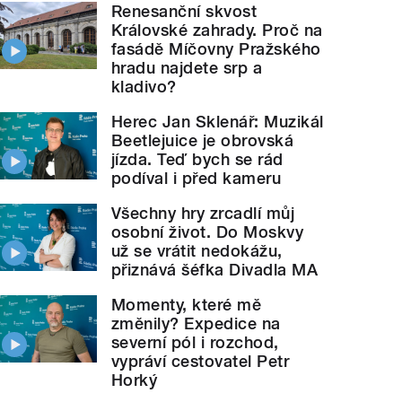
Renesanční skvost
Královské zahrady. Proč na
fasádě Míčovny Pražského
hradu najdete srp a
kladivo?
Herec Jan Sklenář: Muzikál
Beetlejuice je obrovská
jízda. Teď bych se rád
podíval i před kameru
Všechny hry zrcadlí můj
osobní život. Do Moskvy
už se vrátit nedokážu,
přiznává šéfka Divadla MA
Momenty, které mě
změnily? Expedice na
severní pól i rozchod,
vypráví cestovatel Petr
Horký