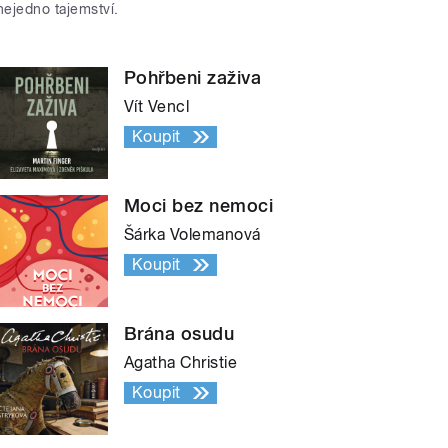
nejedno tajemství.
Pohřbeni zaživa
Vít Vencl
Koupit
Moci bez nemoci
Šárka Volemanová
Koupit
Brána osudu
Agatha Christie
Koupit