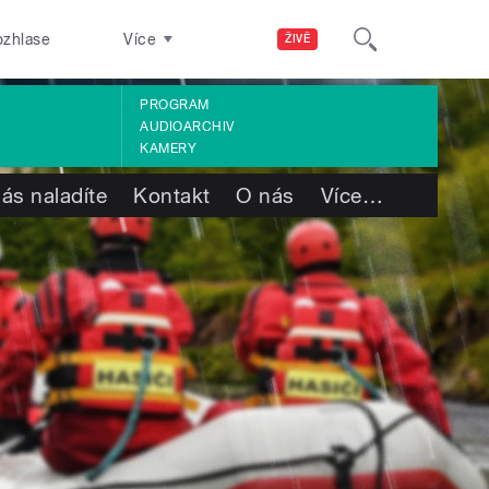
ozhlase
Více
ŽIVĚ
PROGRAM
AUDIOARCHIV
KAMERY
ás naladíte
Kontakt
O nás
Více
…