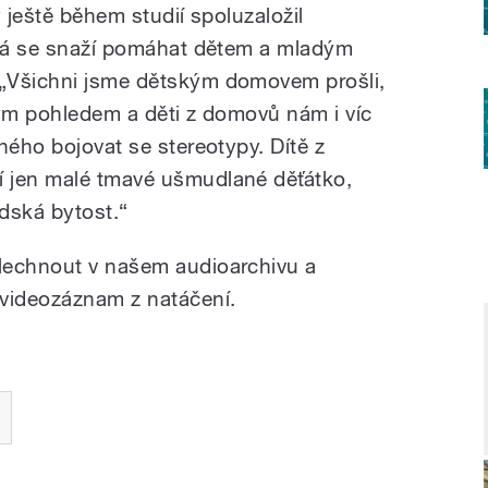
ý ještě během studií spoluzaložil
erá se snaží pomáhat dětem a mladým
„Všichni jsme dětským domovem prošli,
ným pohledem a děti z domovů nám i víc
ného bojovat se stereotypy. Dítě z
 jen malé tmavé ušmudlané děťátko,
lidská bytost.“
lechnout v našem audioarchivu a
 videozáznam z natáčení.