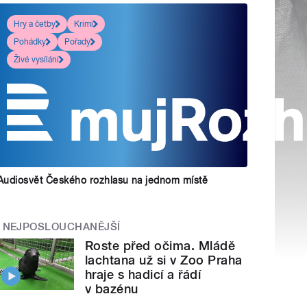
Hry a četby
Krimi
Pohádky
Pořady
Živé vysílání
Audiosvět Českého rozhlasu na jednom místě
NEJPOSLOUCHANĚJŠÍ
Roste před očima. Mládě
lachtana už si v Zoo Praha
hraje s hadicí a řádí
v bazénu