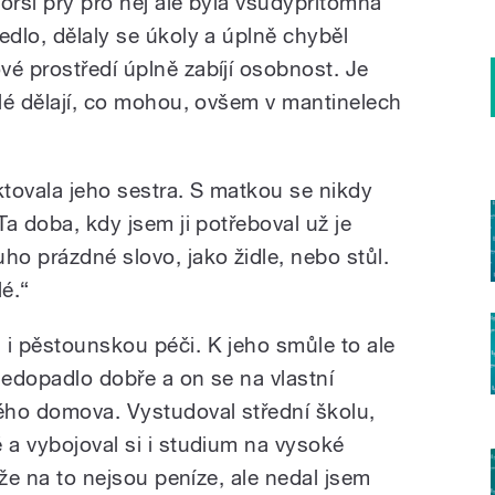
horší prý pro něj ale byla všudypřítomná
edlo, dělaly se úkoly a úplně chyběl
vé prostředí úplně zabíjí osobnost. Je
elé dělají, co mohou, ovšem v mantinelech
tovala jeho sestra. S matkou se nikdy
Ta doba, kdy jsem ji potřeboval už je
ho prázdné slovo, jako židle, nebo stůl.
é.“
 i pěstounskou péči. K jeho smůle to ale
nedopadlo dobře a on se na vlastní
kého domova. Vystudoval střední školu,
 a vybojoval si i studium na vysoké
, že na to nejsou peníze, ale nedal jsem