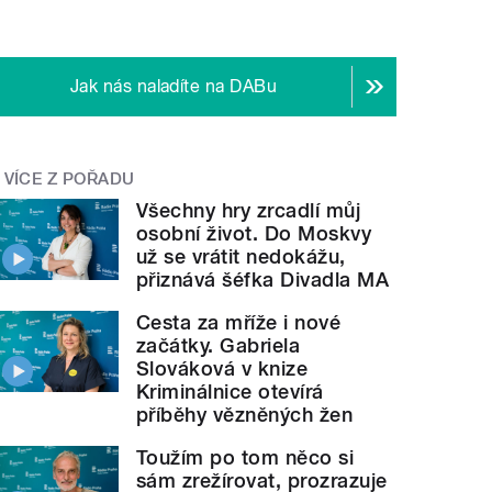
Jak nás naladíte na DABu
VÍCE Z POŘADU
Všechny hry zrcadlí můj
osobní život. Do Moskvy
už se vrátit nedokážu,
přiznává šéfka Divadla MA
Cesta za mříže i nové
začátky. Gabriela
Slováková v knize
Kriminálnice otevírá
příběhy vězněných žen
Toužím po tom něco si
sám zrežírovat, prozrazuje