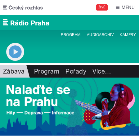
Přejít k hlavnímu obsahu
MENU
ŽIVĚ
PROGRAM
AUDIOARCHIV
KAMERY
Zábava
Program
Pořady
Více
…