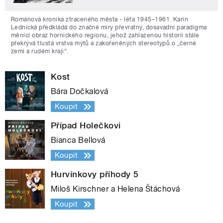
Románová kronika ztraceného města - léta 1945–1961. Karin
Lednická předkládá do značné míry převratný, dosavadní paradigma
měnící obraz hornického regionu, jehož zahlazenou historii stále
překrývá tlustá vrstva mýtů a zakořeněných stereotypů o „černé
zemi a rudém kraji“.
Kost
Bára Dočkalová
Koupit
Případ Holečkovi
Bianca Bellová
Koupit
Hurvínkovy příhody 5
Miloš Kirschner a Helena Štáchová
Koupit