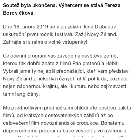
Soutěž byla ukončena. Výhercem se stává Tereza
Borovičková.
Dne 16. února 2019 se v pražském kině Dlabačov
uskuteční první ročník festivalu Zažij Nový Zéland.
Zahrajte si s námi o volné vstupenky!
Celodenní program vás zavede na návštěvu země,
kterou tak dobře znáte z filmů Pán prstenů a Hobit.
Vybrali jsme ty nejlepší přednášející, kteří vám představí
Nový Zéland z několika různých úhlů pohledu, poznáte
nejen nádhernou krajinu, ale i kulturu nebo zajímavosti
tamní angličtiny.
Mezi jednotlivými přednáškami shlédnete pestrou paletu
filmů, od krátkých cestovatelských záběrů až po
celovečerní film novozélandské produkce. Bohatému
doprovodnému programu bude vévodit pivo uvařené z