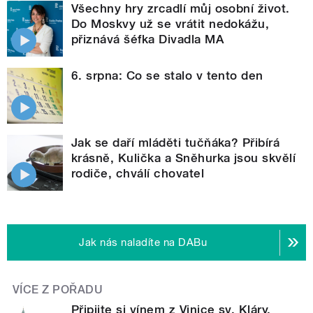
Všechny hry zrcadlí můj osobní život.
Do Moskvy už se vrátit nedokážu,
přiznává šéfka Divadla MA
6. srpna: Co se stalo v tento den
Jak se daří mláděti tučňáka? Přibírá
krásně, Kulička a Sněhurka jsou skvělí
rodiče, chválí chovatel
Jak nás naladíte na DABu
VÍCE Z POŘADU
Připijte si vínem z Vinice sv. Kláry.