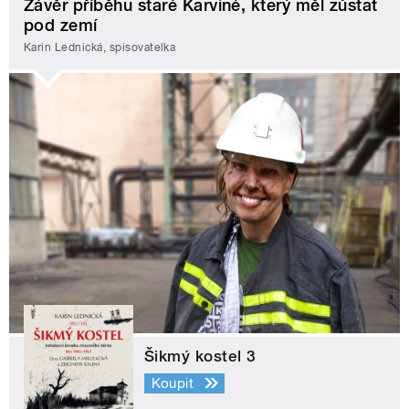
Závěr příběhu staré Karviné, který měl zůstat
pod zemí
Karin Lednická, spisovatelka
Šikmý kostel 3
Koupit