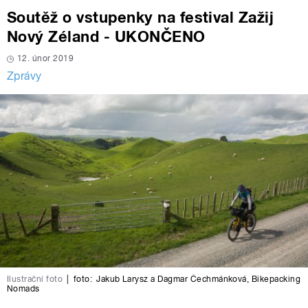
Soutěž o vstupenky na festival Zažij
Nový Zéland - UKONČENO
12. únor 2019
Zprávy
Ilustrační foto
|
foto:
Jakub Larysz a Dagmar Čechmánková
,
Bikepacking
Nomads