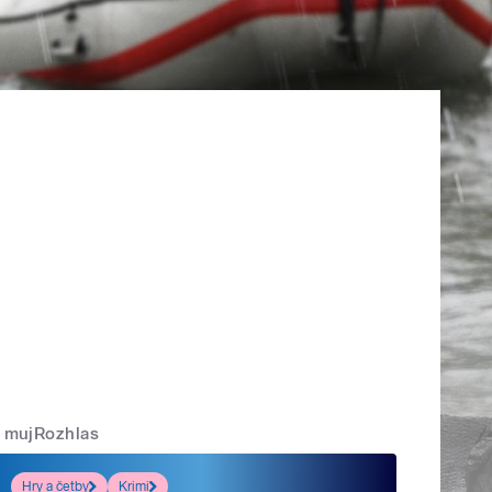
mujRozhlas
Hry a četby
Krimi