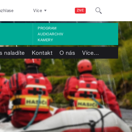
ozhlase
Více
ŽIVĚ
PROGRAM
AUDIOARCHIV
KAMERY
s naladíte
Kontakt
O nás
Více
…