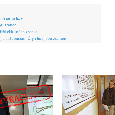
li se tři lidé
ři zranění
ěkolik lidí se zranilo
 s autobusem. Čtyři lidé jsou zraněni