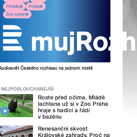
Pohádky
Pořady
Živé vysílání
Audiosvět Českého rozhlasu na jednom místě
NEJPOSLOUCHANĚJŠÍ
Roste před očima. Mládě
lachtana už si v Zoo Praha
hraje s hadicí a řádí
v bazénu
Renesanční skvost
Královské zahrady. Proč na