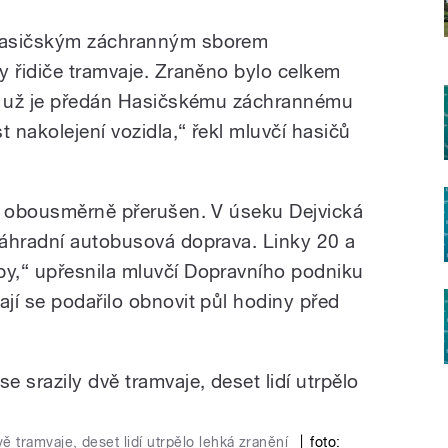
Hasičským záchranným sborem
y řidiče tramvaje. Zraněno bylo celkem
ad už je předán Hasičskému záchrannému
t nakolejení vozidla,“ řekl mluvčí hasičů
e obousměrně přerušen. V úseku Dejvická
náhradní autobusová doprava. Linky 20 a
y,“ upřesnila mluvčí Dopravního podniku
jí se podařilo obnovit půl hodiny před
 tramvaje, deset lidí utrpělo lehká zranění
|
foto: