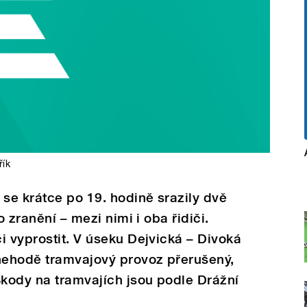
řík
se krátce po 19. hodině srazily dvě
o zranění – mezi nimi i oba řidiči.
i vyprostit. V úseku Dejvická – Divoká
 nehodě tramvajový provoz přerušený,
Škody na tramvajích jsou podle Drážní