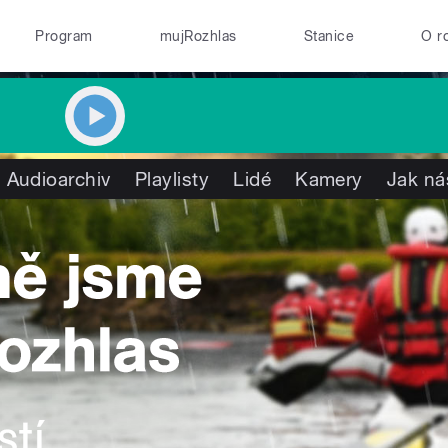
Program
mujRozhlas
Stanice
O r
Audioarchiv
Playlisty
Lidé
Kamery
Jak ná