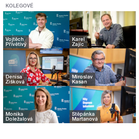
KOLEGOVÉ
Vojtěch
Karel
Přívětivý
Zajíc
Denisa
Miroslav
Žišková
Kasan
Monika
Štěpánka
Doležalová
Martanová