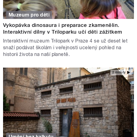
Muzeum pro děti
Vykopávka dinosaura i preparace zkamenělin.
Interaktivní dílny v Triloparku učí děti zážitkem
Interaktivní muzeum Trilopark v Praze 4 se už deset let
snaží podávat školám i veřejnosti ucelený pohled na
historii života na naší planetě.
2 minuty
Umění bez kalkulu