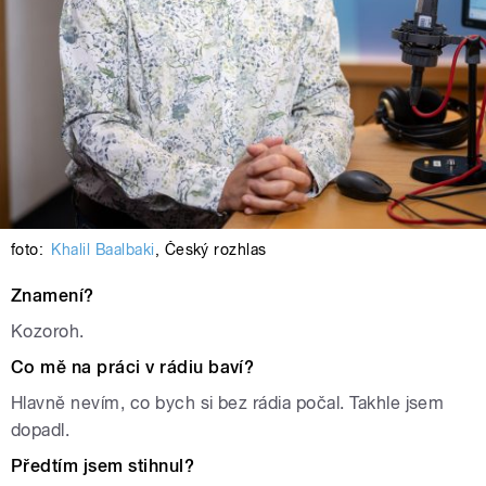
foto:
Khalil Baalbaki
,
Český rozhlas
Znamení?
Kozoroh.
Co mě na práci v rádiu baví?
Hlavně nevím, co bych si bez rádia počal. Takhle jsem
dopadl.
Předtím jsem stihnul?