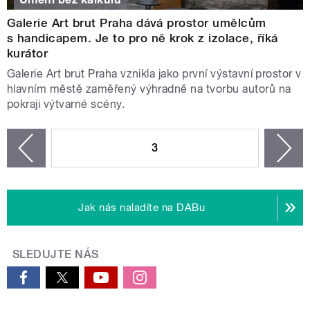
Galerie Art brut Praha dává prostor umělcům
s handicapem. Je to pro ně krok z izolace, říká
kurátor
Galerie Art brut Praha vznikla jako první výstavní prostor v
hlavním městě zaměřený výhradně na tvorbu autorů na
pokraji výtvarné scény.
STRÁNKY
3
n
zí
Jak nás naladíte na DABu
SLEDUJTE NÁS