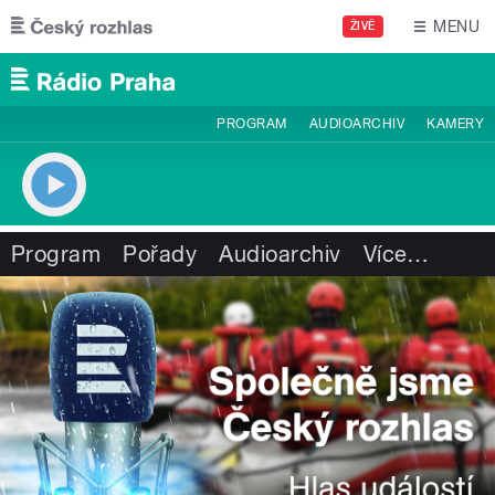
Přejít k hlavnímu obsahu
MENU
ŽIVĚ
PROGRAM
AUDIOARCHIV
KAMERY
Program
Pořady
Audioarchiv
Více
…