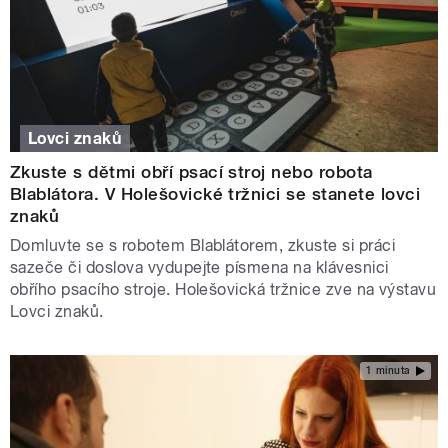
Lovci znaků
Zkuste s dětmi obří psací stroj nebo robota
Blablátora. V Holešovické tržnici se stanete lovci
znaků
Domluvte se s robotem Blablátorem, zkuste si práci
sazeče či doslova vydupejte písmena na klávesnici
obřího psacího stroje. Holešovická tržnice zve na výstavu
Lovci znaků.
1 minuta