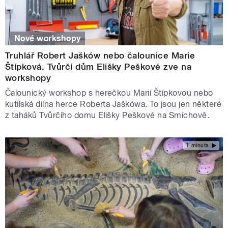
Nové workshopy
Truhlář Robert Jašków nebo čalounice Marie
Štípková. Tvůrčí dům Elišky Peškové zve na
workshopy
Čalounický workshop s herečkou Marií Štípkovou nebo
kutilská dílna herce Roberta Jaškówa. To jsou jen některé
z taháků Tvůrčího domu Elišky Peškové na Smíchově.
1 minuta