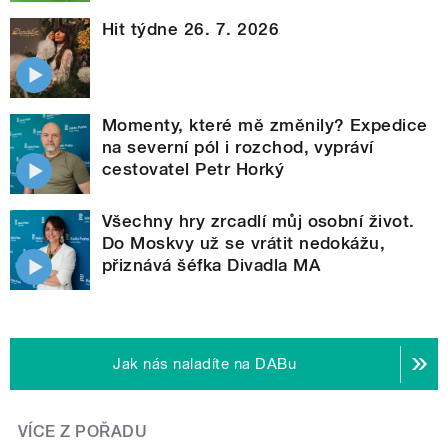
Hit týdne 26. 7. 2026
Momenty, které mě změnily? Expedice
na severní pól i rozchod, vypráví
cestovatel Petr Horký
Všechny hry zrcadlí můj osobní život.
Do Moskvy už se vrátit nedokážu,
přiznává šéfka Divadla MA
Jak nás naladíte na DABu
VÍCE Z POŘADU