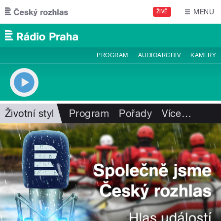
Přejít k hlavnímu obsahu
MENU
ŽIVĚ
PROGRAM
AUDIOARCHIV
KAMERY
Životní styl
Program
Pořady
Více
…