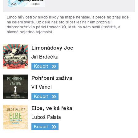
Lincolnův ostrov nikdo nikdy na mapě nenašel, a přece ho znají lidé
na celém světě. Už déle než sto třicet let na něm prožívají
dobrodružství s pěticí trosečníků, kteří na něm našli útočiště, a
hlavně nejedno tajemství.
Limonádový Joe
Jiří Brdečka
Koupit
Pohřbeni zaživa
Vít Vencl
Koupit
Elbe, velká řeka
Luboš Palata
Koupit