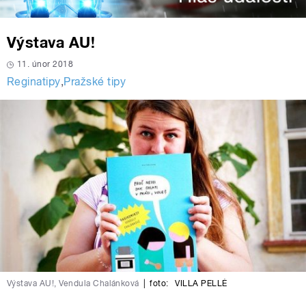
Výstava AU!
11. únor 2018
Reginatipy
,
Pražské tipy
Výstava AU!, Vendula Chalánková
|
foto:
VILLA PELLĚ