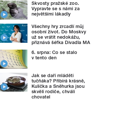
Skvosty pražské zoo.
Vypravte se s námi za
největšími lákadly
Všechny hry zrcadlí můj
osobní život. Do Moskvy
už se vrátit nedokážu,
přiznává šéfka Divadla MA
6. srpna: Co se stalo
v tento den
Jak se daří mláděti
tučňáka? Přibírá krásně,
Kulička a Sněhurka jsou
skvělí rodiče, chválí
chovatel