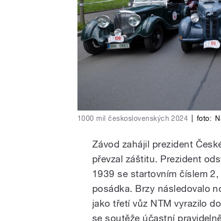
1000 mil československých 2024
|
foto:
N
Závod zahájil prezident České
převzal záštitu. Prezident od
1939 se startovním číslem 2,
posádka. Brzy následovalo n
jako třetí vůz NTM vyrazilo d
se soutěže účastní pravidelně