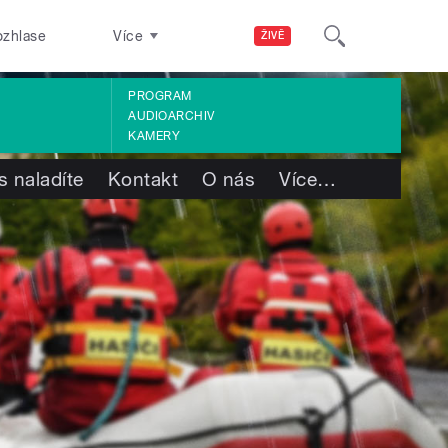
ozhlase
Více
ŽIVĚ
PROGRAM
AUDIOARCHIV
KAMERY
s naladíte
Kontakt
O nás
Více
…