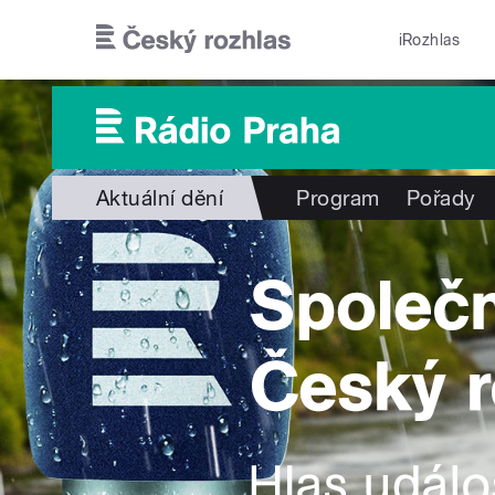
Přejít k hlavnímu obsahu
iRozhlas
Aktuální dění
Program
Pořady