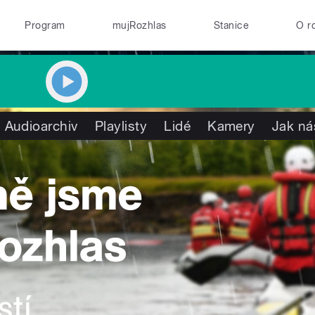
Program
mujRozhlas
Stanice
O r
Audioarchiv
Playlisty
Lidé
Kamery
Jak ná