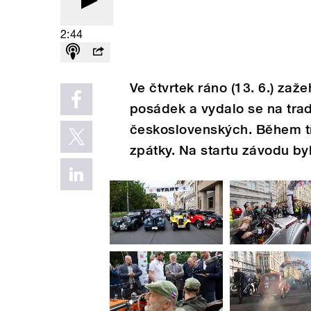
2:44
Ve čtvrtek ráno (13. 6.) zaž
posádek a vydalo se na tra
československých. Během tř
zpátky. Na startu závodu byl