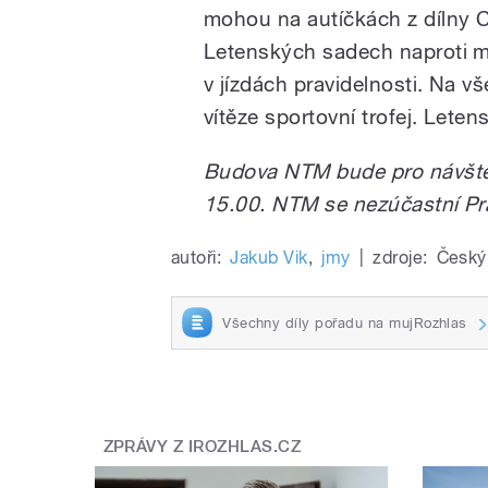
mohou na autíčkách z dílny C
Letenských sadech naproti m
v jízdách pravidelnosti. Na 
vítěze sportovní trofej. Lete
Budova NTM bude pro návštěv
15.00. NTM se nezúčastní Pr
autoři:
Jakub Vik
,
jmy
|
zdroje:
Český
Všechny díly pořadu na mujRozhlas
ZPRÁVY Z IROZHLAS.CZ