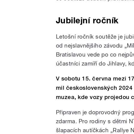
Jubilejní ročník
Letošní ročník soutěže je jub
od nejslavnějšího závodu „Mí
Bratislavou vede po co nejpův
účastníci zamíří do Jihlavy, k
V sobotu 15. června mezi 17
mil československých 2024
muzea, kde vozy projedou c
Připraven je doprovodný pro
zdarma. Pro rodiny s dětmi NT
šlapacích autíčkách „Rallye N