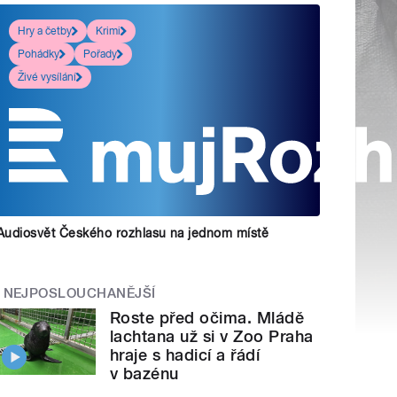
Hry a četby
Krimi
Pohádky
Pořady
Živé vysílání
Audiosvět Českého rozhlasu na jednom místě
NEJPOSLOUCHANĚJŠÍ
Roste před očima. Mládě
lachtana už si v Zoo Praha
hraje s hadicí a řádí
v bazénu