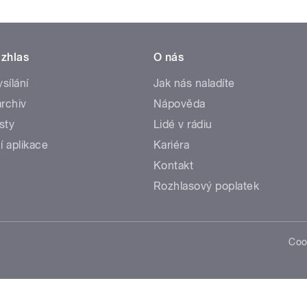
zhlas
O nás
ysílání
Jak nás naladíte
rchiv
Nápověda
sty
Lidé v rádiu
í aplikace
Kariéra
Kontakt
Rozhlasový poplatek
Coo