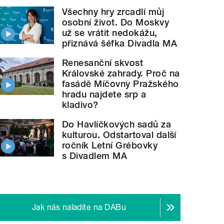
Všechny hry zrcadlí můj
osobní život. Do Moskvy
už se vrátit nedokážu,
přiznává šéfka Divadla MA
" style="">
ZOO a ptáci s
člunozobcem.mp3
Renesanční skvost
Královské zahrady. Proč na
fasádě Míčovny Pražského
hradu najdete srp a
kladivo?
Do Havlíčkových sadů za
kulturou. Odstartoval další
ročník Letní Grébovky
s Divadlem MA
Jak nás naladíte na DABu