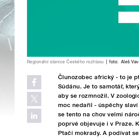
Regionální stanice Českého rozhlasu
|
foto:
Aleš Vav
Člunozobec africký - to je 
Súdánu. Je to samotář, kter
aby se rozmnožil. V zoolog
moc nedařil - úspěchy slaví
se tento na chov velmi náro
poprvé objevuje i v Praze. K
Ptačí mokrady. A podívat s