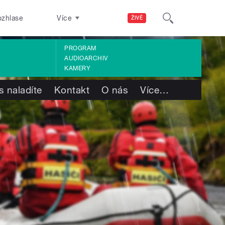
ozhlase
Více
ŽIVĚ
PROGRAM
AUDIOARCHIV
KAMERY
s naladíte
Kontakt
O nás
Více
…