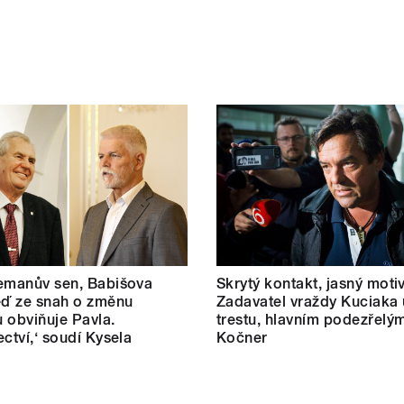
emanův sen, Babišova
Skrytý kontakt, jasný motiv
eď ze snah o změnu
Zadavatel vraždy Kuciaka 
 obviňuje Pavla.
trestu, hlavním podezřelým
ectví,‘ soudí Kysela
Kočner