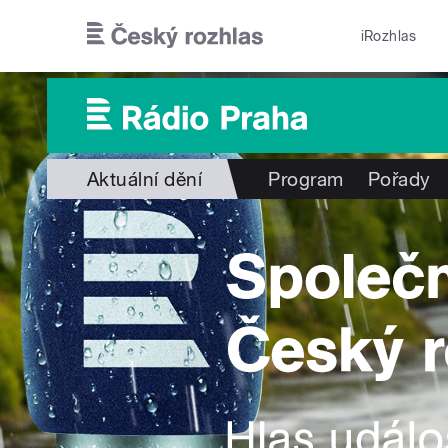
Přejít k hlavnímu obsahu
iRozhlas
Aktuální dění
Program
Pořady