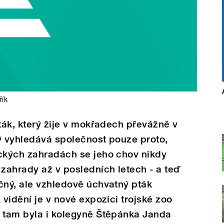
řík
pták, který žije v mokřadech převážně v
ý vyhledává společnost pouze proto,
ických zahradách se jeho chov nikdy
 zahrady až v posledních letech - a teď
čný, ale vzhledově úchvatný pták
 vidění je v nové expozici trojské zoo
e tam byla i kolegyně Štěpánka Janda