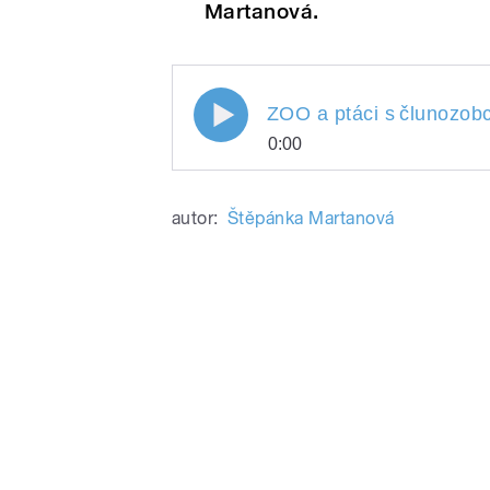
Martanová.
ZOO a ptáci s
člunozob
0:00
ZOO a ptáci s
Play
člunozob
autor:
Štěpánka Martanová
/