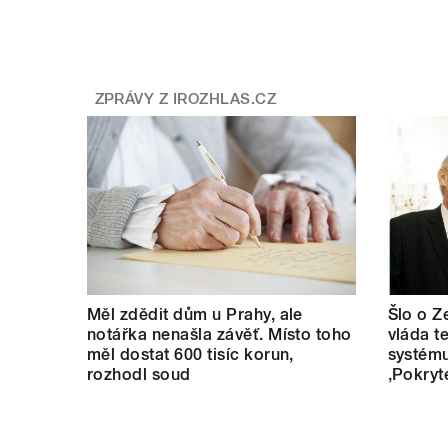
ZPRÁVY Z IROZHLAS.CZ
pause
Měl zdědit dům u Prahy, ale
Šlo o Z
notářka nenašla závěť. Místo toho
vláda t
měl dostat 600 tisíc korun,
systému
rozhodl soud
‚Pokryt