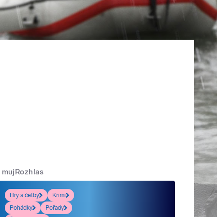
mujRozhlas
Hry a četby
Krimi
Pohádky
Pořady