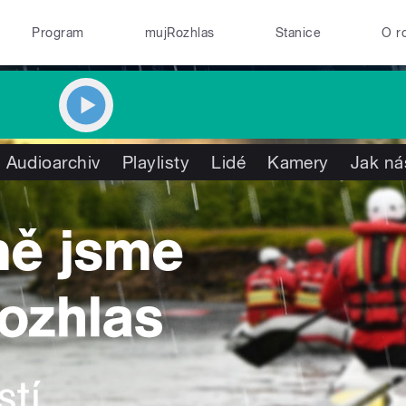
Program
mujRozhlas
Stanice
O r
Audioarchiv
Playlisty
Lidé
Kamery
Jak ná