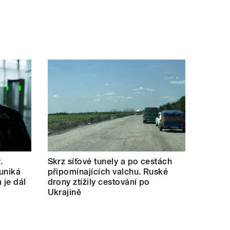
.
Skrz síťové tunely a po cestách
uniká
připomínajících valchu. Ruské
 je dál
drony ztížily cestování po
Ukrajině