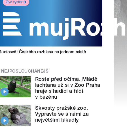
Živé vysílání
Audiosvět Českého rozhlasu na jednom místě
NEJPOSLOUCHANĚJŠÍ
Roste před očima. Mládě
lachtana už si v Zoo Praha
hraje s hadicí a řádí
v bazénu
Skvosty pražské zoo.
Vypravte se s námi za
největšími lákadly