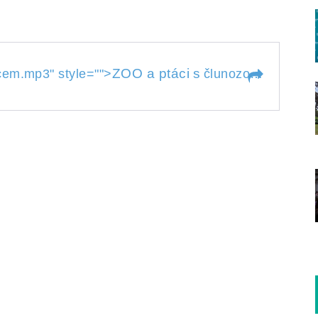
ZOO a ptáci s
cem.mp3
" style="">
člunozobcem.mp3
cem.mp3