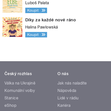
Luboš Palata
Koupit
Díky za každé nové ráno
Halina Pawlowská
Koupit
Český rozhlas
O nás
Válka na Ukrajině
Jak nás naladíte
Komunální volby
Nápověda
Stanice
Lidé v rádiu
eShop
Kariéra