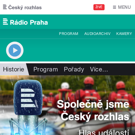
Přejít k hlavnímu obsahu
MENU
ŽIVĚ
PROGRAM
AUDIOARCHIV
KAMERY
Historie
Program
Pořady
Více
…