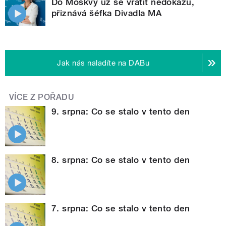
Do Moskvy už se vrátit nedokážu,
přiznává šéfka Divadla MA
Jak nás naladíte na DABu
VÍCE Z POŘADU
9. srpna: Co se stalo v tento den
8. srpna: Co se stalo v tento den
7. srpna: Co se stalo v tento den