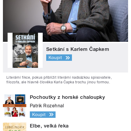
Setkání s Karlem Čapkem
Koupit
Literární fikce, pokus přiblížit literární nadsázkou spisovatele,
filozofa, ale hlavně člověka Karla Čapka trochu jinou formou.
Pochoutky z horské chaloupky
Patrik Rozehnal
Koupit
Elbe, velká řeka