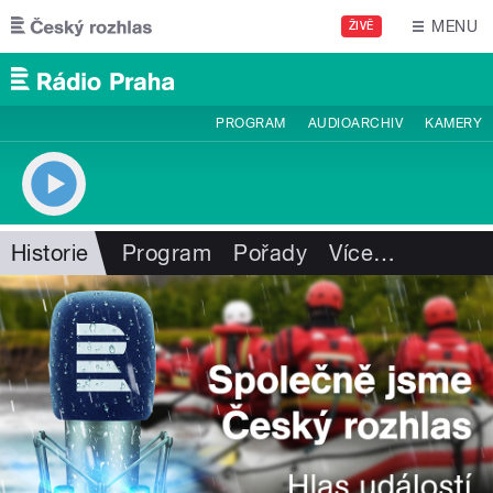
Přejít k hlavnímu obsahu
MENU
ŽIVĚ
PROGRAM
AUDIOARCHIV
KAMERY
Historie
Program
Pořady
Více
…