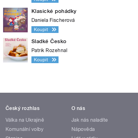
Klasické pohádky
Daniela Fischerová
Koupit
Sladké Česko
Patrik Rozehnal
Koupit
Český rozhlas
O nás
Válka na Ukrajině
Jak nás naladíte
Komunální volby
Nápověda