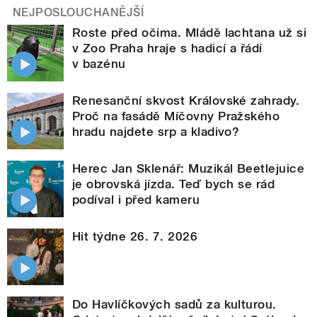
NEJPOSLOUCHANĚJŠÍ
Roste před očima. Mládě lachtana už si
v Zoo Praha hraje s hadicí a řádí
v bazénu
Renesanční skvost Královské zahrady.
Proč na fasádě Míčovny Pražského
hradu najdete srp a kladivo?
Herec Jan Sklenář: Muzikál Beetlejuice
je obrovská jízda. Teď bych se rád
podíval i před kameru
Hit týdne 26. 7. 2026
Do Havlíčkových sadů za kulturou.