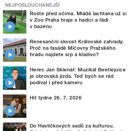
NEJPOSLOUCHANĚJŠÍ
Roste před očima. Mládě lachtana už si
v Zoo Praha hraje s hadicí a řádí
v bazénu
Renesanční skvost Královské zahrady.
Proč na fasádě Míčovny Pražského
hradu najdete srp a kladivo?
Herec Jan Sklenář: Muzikál Beetlejuice
je obrovská jízda. Teď bych se rád
podíval i před kameru
Hit týdne 26. 7. 2026
Do Havlíčkových sadů za kulturou.