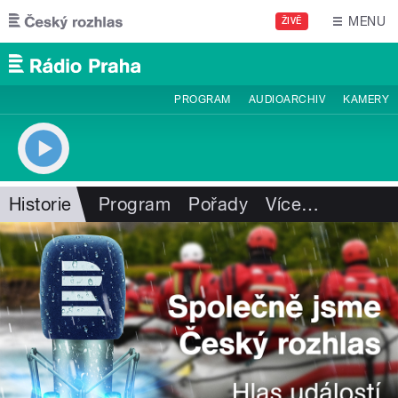
Přejít k hlavnímu obsahu
MENU
ŽIVĚ
PROGRAM
AUDIOARCHIV
KAMERY
Historie
Program
Pořady
Více
…