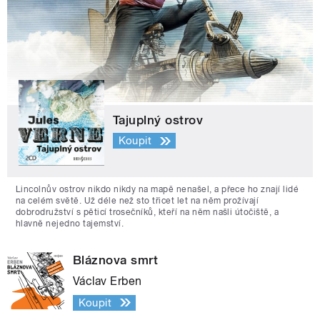
Tajuplný ostrov
Koupit
Lincolnův ostrov nikdo nikdy na mapě nenašel, a přece ho znají lidé
na celém světě. Už déle než sto třicet let na něm prožívají
dobrodružství s pěticí trosečníků, kteří na něm našli útočiště, a
hlavně nejedno tajemství.
Bláznova smrt
Václav Erben
Koupit