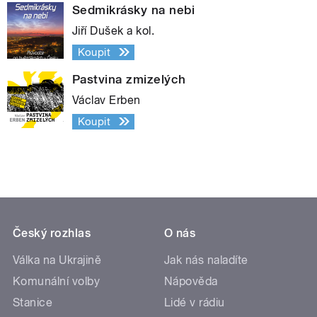
Sedmikrásky na nebi
Jiří Dušek a kol.
Koupit
Pastvina zmizelých
Václav Erben
Koupit
Český rozhlas
O nás
Válka na Ukrajině
Jak nás naladíte
Komunální volby
Nápověda
Stanice
Lidé v rádiu