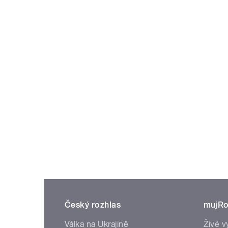
Český rozhlas
mujRo
Válka na Ukrajině
Živé v