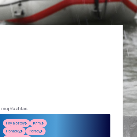
mujRozhlas
Hry a četby
Krimi
Pohádky
Pořady