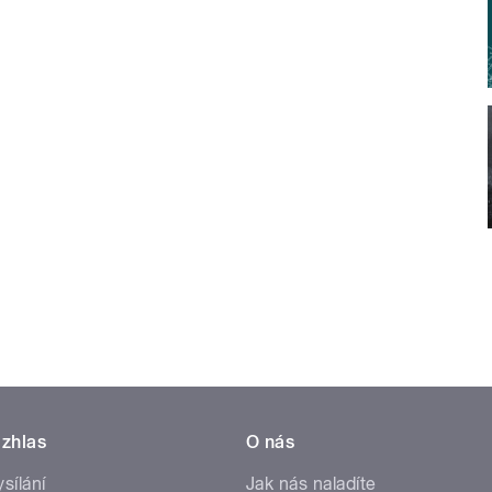
zhlas
O nás
ysílání
Jak nás naladíte