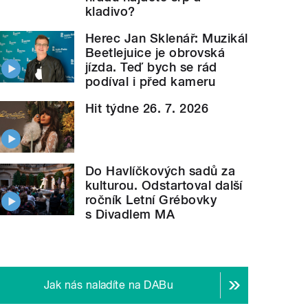
kladivo?
Herec Jan Sklenář: Muzikál
Beetlejuice je obrovská
jízda. Teď bych se rád
podíval i před kameru
Hit týdne 26. 7. 2026
Do Havlíčkových sadů za
kulturou. Odstartoval další
ročník Letní Grébovky
s Divadlem MA
Jak nás naladíte na DABu