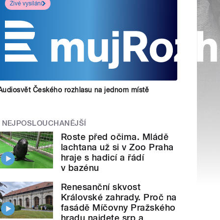
Živé vysílání
Audiosvět Českého rozhlasu na jednom místě
NEJPOSLOUCHANĚJŠÍ
Roste před očima. Mládě
lachtana už si v Zoo Praha
hraje s hadicí a řádí
v bazénu
Renesanční skvost
Královské zahrady. Proč na
fasádě Míčovny Pražského
hradu najdete srp a