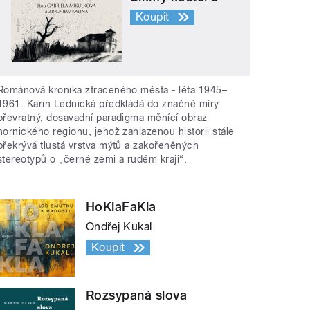
Koupit
Románová kronika ztraceného města - léta 1945–
1961. Karin Lednická předkládá do značné míry
převratný, dosavadní paradigma měnící obraz
hornického regionu, jehož zahlazenou historii stále
překrývá tlustá vrstva mýtů a zakořeněných
stereotypů o „černé zemi a rudém kraji“.
HoKlaFaKla
Ondřej Kukal
Koupit
Rozsypaná slova