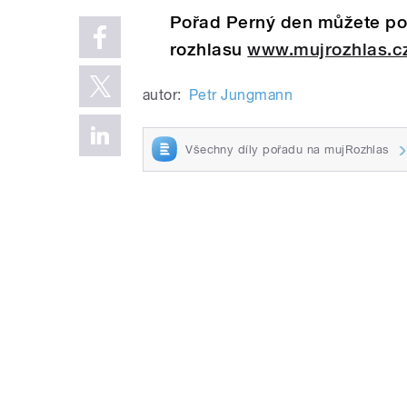
Pořad Perný den můžete pos
rozhlasu
www.mujrozhlas.c
autor:
Petr Jungmann
Všechny díly pořadu na mujRozhlas