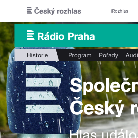
Přejít k hlavnímu obsahu
iRozhlas
Historie
Program
Pořady
Audi