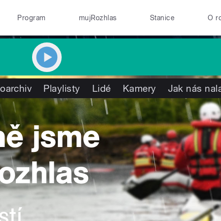
Program
mujRozhlas
Stanice
O r
oarchiv
Playlisty
Lidé
Kamery
Jak nás nal