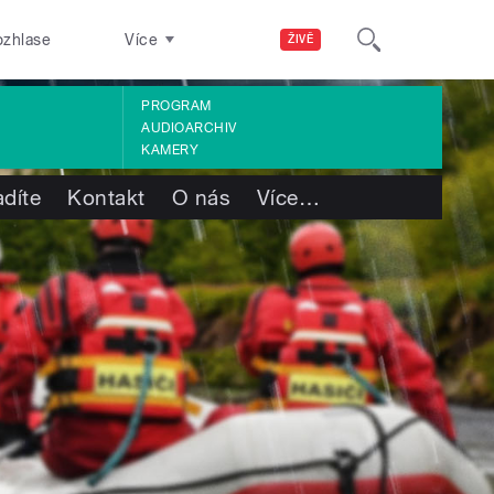
ozhlase
Více
ŽIVĚ
PROGRAM
AUDIOARCHIV
KAMERY
adíte
Kontakt
O nás
Více
…