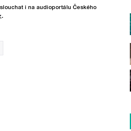
louchat i na audioportálu Českého
z
.