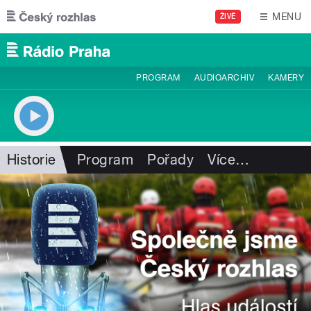
Přejít k hlavnímu obsahu
MENU
ŽIVĚ
PROGRAM
AUDIOARCHIV
KAMERY
Historie
Program
Pořady
Více
…