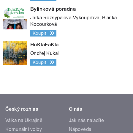
Bylinková poradna
Jarka Rozsypalová-Vykoupilová, Blanka
Kocourková
Koupit
HoKlaFaKla
Ondřej Kukal
Koupit
Český rozhlas
O nás
Válka na Ukrajině
Jak nás naladíte
Komunální volby
Nápověda