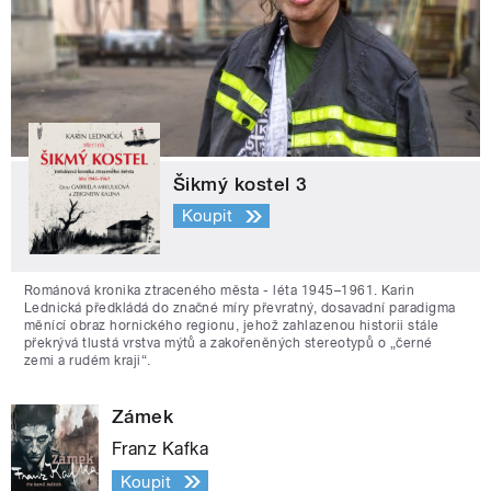
Šikmý kostel 3
Koupit
Románová kronika ztraceného města - léta 1945–1961. Karin
Lednická předkládá do značné míry převratný, dosavadní paradigma
měnící obraz hornického regionu, jehož zahlazenou historii stále
překrývá tlustá vrstva mýtů a zakořeněných stereotypů o „černé
zemi a rudém kraji“.
Zámek
Franz Kafka
Koupit