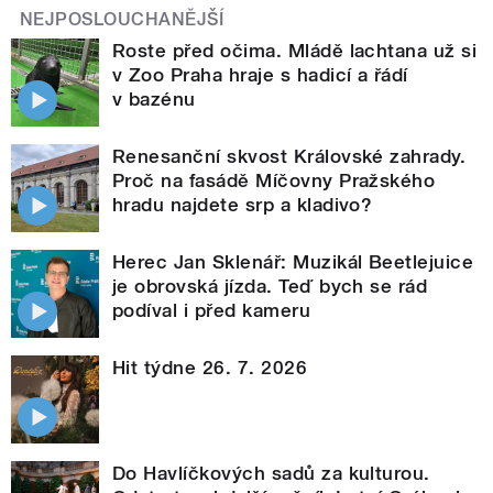
NEJPOSLOUCHANĚJŠÍ
Roste před očima. Mládě lachtana už si
v Zoo Praha hraje s hadicí a řádí
v bazénu
Renesanční skvost Královské zahrady.
Proč na fasádě Míčovny Pražského
hradu najdete srp a kladivo?
Herec Jan Sklenář: Muzikál Beetlejuice
je obrovská jízda. Teď bych se rád
podíval i před kameru
Hit týdne 26. 7. 2026
Do Havlíčkových sadů za kulturou.