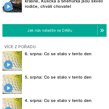
krásně, Kulička a Sněhurka jsou skvělí
rodiče, chválí chovatel
Jak nás naladíte na DABu
VÍCE Z POŘADU
6. srpna: Co se stalo v tento den
5. srpna: Co se stalo v tento den
4. srpna: Co se stalo v tento den