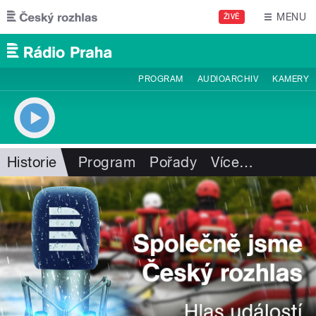
Přejít k hlavnímu obsahu
MENU
ŽIVĚ
PROGRAM
AUDIOARCHIV
KAMERY
Historie
Program
Pořady
Více
…