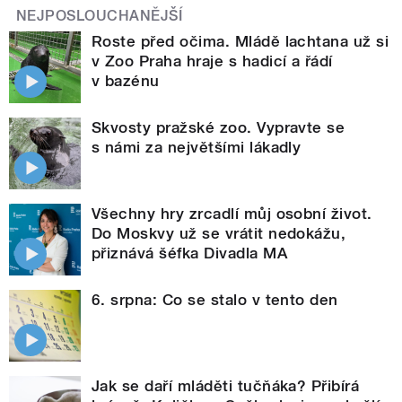
NEJPOSLOUCHANĚJŠÍ
Roste před očima. Mládě lachtana už si
v Zoo Praha hraje s hadicí a řádí
v bazénu
Skvosty pražské zoo. Vypravte se
s námi za největšími lákadly
Všechny hry zrcadlí můj osobní život.
Do Moskvy už se vrátit nedokážu,
přiznává šéfka Divadla MA
6. srpna: Co se stalo v tento den
Jak se daří mláděti tučňáka? Přibírá