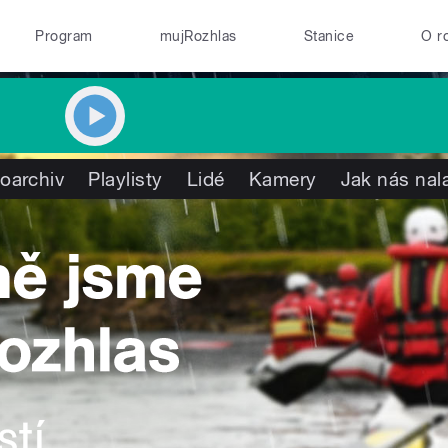
Program
mujRozhlas
Stanice
O r
oarchiv
Playlisty
Lidé
Kamery
Jak nás nal