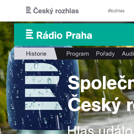
Přejít k hlavnímu obsahu
iRozhlas
Historie
Program
Pořady
Audi