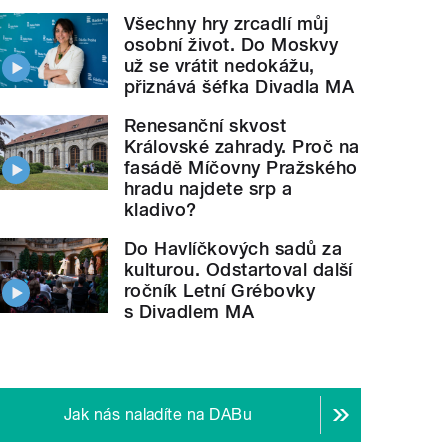
Všechny hry zrcadlí můj
osobní život. Do Moskvy
už se vrátit nedokážu,
přiznává šéfka Divadla MA
Renesanční skvost
Královské zahrady. Proč na
fasádě Míčovny Pražského
hradu najdete srp a
kladivo?
Do Havlíčkových sadů za
kulturou. Odstartoval další
ročník Letní Grébovky
s Divadlem MA
Jak nás naladíte na DABu