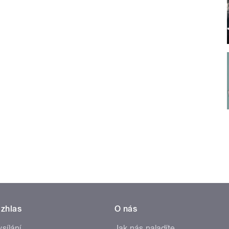
zhlas
O nás
ysílání
Jak nás naladíte