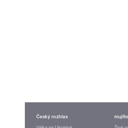
Český rozhlas
mujRo
Válka na Ukrajině
Živé v