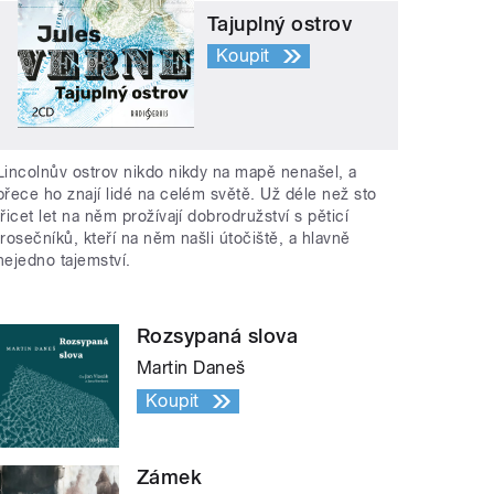
Tajuplný ostrov
Koupit
Lincolnův ostrov nikdo nikdy na mapě nenašel, a
přece ho znají lidé na celém světě. Už déle než sto
třicet let na něm prožívají dobrodružství s pěticí
trosečníků, kteří na něm našli útočiště, a hlavně
nejedno tajemství.
Rozsypaná slova
Martin Daneš
Koupit
Zámek