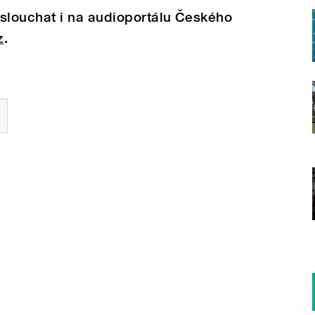
louchat i na audioportálu Českého
z
.