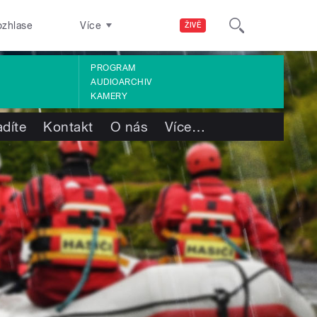
ozhlase
Více
ŽIVĚ
PROGRAM
AUDIOARCHIV
KAMERY
adíte
Kontakt
O nás
Více
…