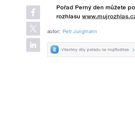
Pořad Perný den můžete pos
rozhlasu
www.mujrozhlas.c
autor:
Petr Jungmann
Všechny díly pořadu na mujRozhlas