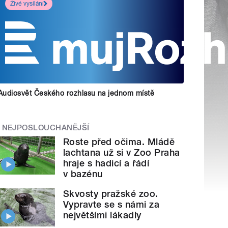
Živé vysílání
Audiosvět Českého rozhlasu na jednom místě
NEJPOSLOUCHANĚJŠÍ
Roste před očima. Mládě
lachtana už si v Zoo Praha
hraje s hadicí a řádí
v bazénu
Skvosty pražské zoo.
Vypravte se s námi za
největšími lákadly