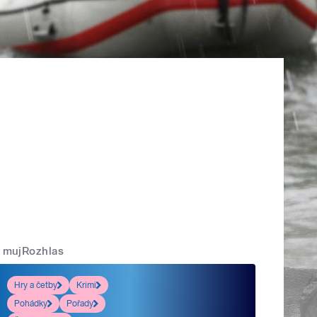
mujRozhlas
Hry a četby
Krimi
Pohádky
Pořady