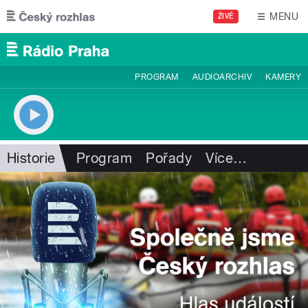
Přejít k hlavnímu obsahu
MENU
ŽIVĚ
PROGRAM
AUDIOARCHIV
KAMERY
Historie
Program
Pořady
Více
…