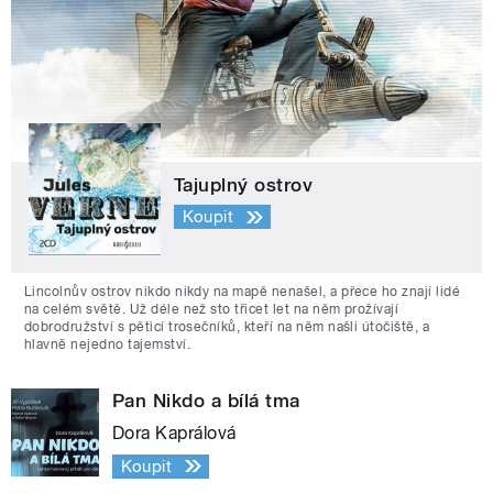
Tajuplný ostrov
Koupit
Lincolnův ostrov nikdo nikdy na mapě nenašel, a přece ho znají lidé
na celém světě. Už déle než sto třicet let na něm prožívají
dobrodružství s pěticí trosečníků, kteří na něm našli útočiště, a
hlavně nejedno tajemství.
Pan Nikdo a bílá tma
Dora Kaprálová
Koupit