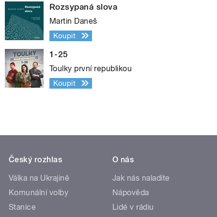
Rozsypaná slova
Martin Daneš
Koupit
1-25
Toulky první republikou
Koupit
Český rozhlas
O nás
Válka na Ukrajině
Jak nás naladíte
Komunální volby
Nápověda
Stanice
Lidé v rádiu