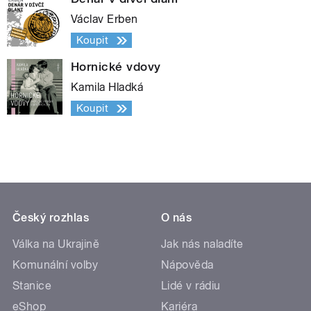
Václav Erben
Koupit
Hornické vdovy
Kamila Hladká
Koupit
Český rozhlas
O nás
Válka na Ukrajině
Jak nás naladíte
Komunální volby
Nápověda
Stanice
Lidé v rádiu
eShop
Kariéra