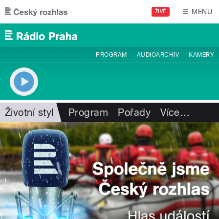
Přejít k hlavnímu obsahu
MENU
ŽIVĚ
PROGRAM
AUDIOARCHIV
KAMERY
Životní styl
Program
Pořady
Více
…