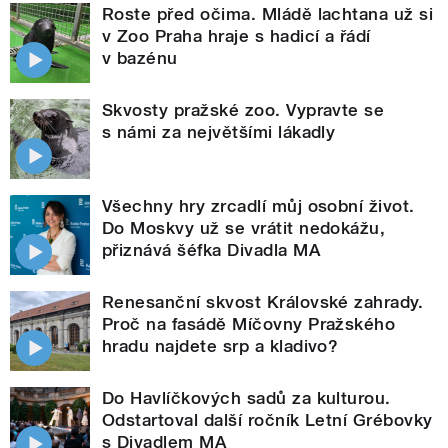
Roste před očima. Mládě lachtana už si
v Zoo Praha hraje s hadicí a řádí
v bazénu
Skvosty pražské zoo. Vypravte se
s námi za největšími lákadly
Všechny hry zrcadlí můj osobní život.
Do Moskvy už se vrátit nedokážu,
přiznává šéfka Divadla MA
Renesanční skvost Královské zahrady.
Proč na fasádě Míčovny Pražského
hradu najdete srp a kladivo?
Do Havlíčkových sadů za kulturou.
Odstartoval další ročník Letní Grébovky
s Divadlem MA