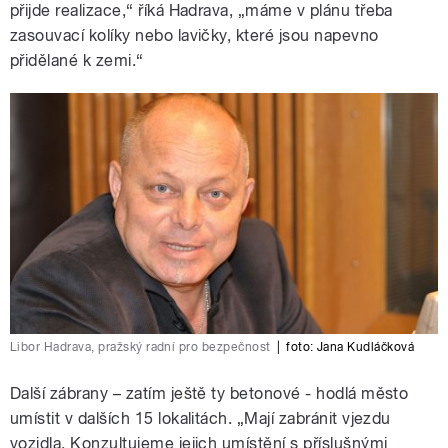
přijde realizace,“ říká Hadrava, „máme v plánu třeba
zasouvací kolíky nebo lavičky, které jsou napevno
přidělané k zemi.“
Libor Hadrava, pražský radní pro bezpečnost
|
foto:
Jana Kudláčková
Další zábrany – zatím ještě ty betonové - hodlá město
umístit v dalších 15 lokalitách. „Mají zabránit vjezdu
vozidla. Konzultujeme jejich umístění s příslušnými