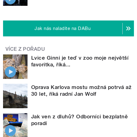
Jak nás naladíte na DABu
VÍCE Z POŘADU
Lvice Ginni je teď v zoo moje největší
favoritka, říká...
Oprava Karlova mostu možná potrvá až
30 let, říká radní Jan Wolf
Jak ven z dluhů? Odborníci bezplatně
poradí