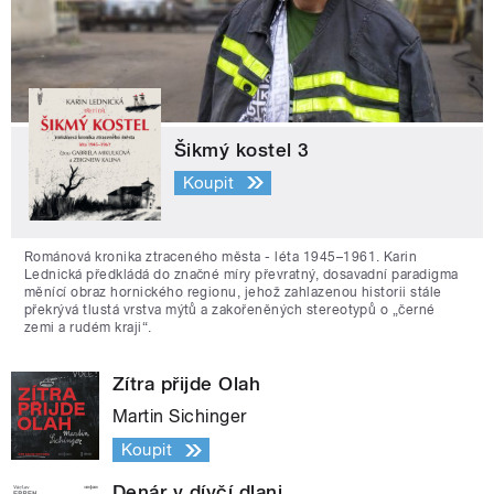
Šikmý kostel 3
Koupit
Románová kronika ztraceného města - léta 1945–1961. Karin
Lednická předkládá do značné míry převratný, dosavadní paradigma
měnící obraz hornického regionu, jehož zahlazenou historii stále
překrývá tlustá vrstva mýtů a zakořeněných stereotypů o „černé
zemi a rudém kraji“.
Zítra přijde Olah
Martin Sichinger
Koupit
Denár v dívčí dlani