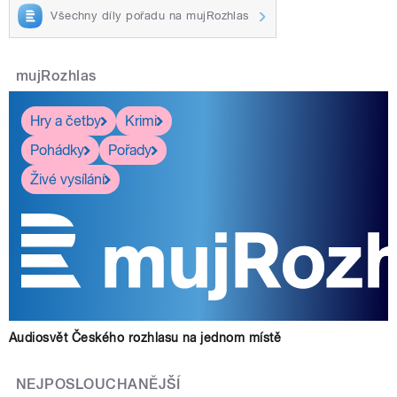
Všechny díly pořadu na mujRozhlas
mujRozhlas
Hry a četby
Krimi
Pohádky
Pořady
Živé vysílání
Audiosvět Českého rozhlasu na jednom místě
NEJPOSLOUCHANĚJŠÍ