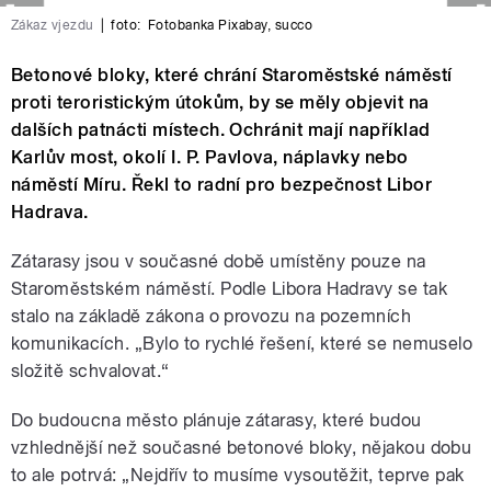
Zákaz vjezdu
|
foto:
Fotobanka Pixabay
,
succo
Betonové bloky, které chrání Staroměstské náměstí
proti teroristickým útokům, by se měly objevit na
dalších patnácti místech. Ochránit mají například
Karlův most, okolí I. P. Pavlova, náplavky nebo
náměstí Míru. Řekl to radní pro bezpečnost Libor
Hadrava.
Zátarasy jsou v současné době umístěny pouze na
Staroměstském náměstí. Podle Libora Hadravy se tak
stalo na základě zákona o provozu na pozemních
komunikacích. „Bylo to rychlé řešení, které se nemuselo
složitě schvalovat.“
Do budoucna město plánuje zátarasy, které budou
vzhlednější než současné betonové bloky, nějakou dobu
to ale potrvá: „Nejdřív to musíme vysoutěžit, teprve pak