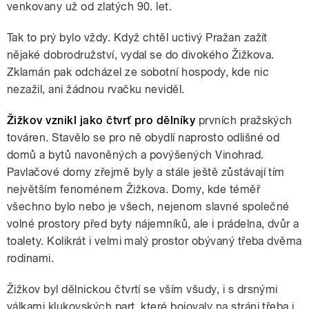
venkovany už od zlatých 90. let.
Tak to prý bylo vždy. Když chtěl uctivý Pražan zažít
nějaké dobrodružství, vydal se do divokého Žižkova.
Zklamán pak odcházel ze sobotní hospody, kde nic
nezažil, ani žádnou rvačku neviděl.
Žižkov vznikl jako čtvrť pro dělníky
prvních pražských
továren. Stavělo se pro ně obydlí naprosto odlišné od
domů a bytů navoněných a povýšených Vinohrad.
Pavlačové domy zřejmě byly a stále ještě zůstávají tím
největším fenoménem Žižkova. Domy, kde téměř
všechno bylo nebo je všech, nejenom slavné společné
volné prostory před byty nájemníků, ale i prádelna, dvůr a
toalety. Kolikrát i velmi malý prostor obývaný třeba dvěma
rodinami.
Žižkov byl dělnickou čtvrtí se vším všudy, i s drsnými
válkami klukovských part, které bojovaly na stráni třeba i