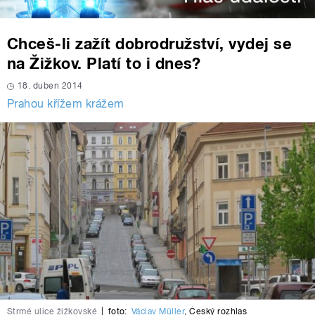
Chceš-li zažít dobrodružství, vydej se
na Žižkov. Platí to i dnes?
18. duben 2014
Prahou křížem krážem
Strmé ulice žižkovské
|
foto:
Václav Müller
,
Český rozhlas