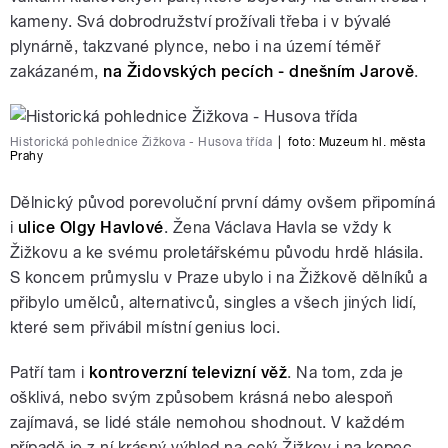
kameny. Svá dobrodružství prožívali třeba i v bývalé
plynárně, takzvané plynce, nebo i na území téměř
zakázaném,
na Židovských pecích - dnešním Jarově
.
Historická pohlednice Žižkova - Husova třída
|
foto:
Muzeum hl. města
Prahy
Dělnický původ porevoluční první dámy ovšem připomíná
i
ulice Olgy Havlové
. Žena Václava Havla se vždy k
Žižkovu a ke svému proletářskému původu hrdě hlásila.
S koncem průmyslu v Praze ubylo i na Žižkově dělníků a
přibylo umělců, alternativců, singles a všech jiných lidí,
které sem přivábil místní genius loci.
Patří tam i
kontroverzní televizní věž
. Na tom, zda je
ošklivá, nebo svým způsobem krásná nebo alespoň
zajímavá, se lidé stále nemohou shodnout. V každém
případě je z ní krásný výhled na celý Žižkov i na kopec