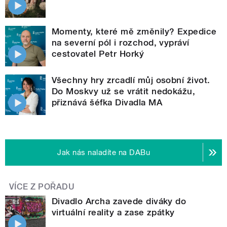
Momenty, které mě změnily? Expedice
na severní pól i rozchod, vypráví
cestovatel Petr Horký
Všechny hry zrcadlí můj osobní život.
Do Moskvy už se vrátit nedokážu,
přiznává šéfka Divadla MA
Jak nás naladíte na DABu
VÍCE Z POŘADU
Divadlo Archa zavede diváky do
virtuální reality a zase zpátky