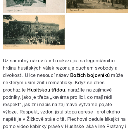
Už samotný název čtvrti odkazující na legendárního
hrdinu husitských válek rezonuje duchem svobody a
divokosti. Ulice nesoucí název
Božích bojovníků
může
některým uším znít i romanticky. Když se dnes
procházíte
Husitskou třídou
, narážíte na zajímavé
podniky, jako je třeba „kavárna pro lidi, co mají rádi
respekt“, jak zní nápis na zajímavě výtvarně pojaté
výloze. Respekt, vzdor, jistá stopa agrese i erotického
napětí je v Žižkově stále cítit. Plechová cedule lákající na
porno video kabinky právě v Husitské láká vilné Pražany i