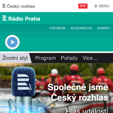
Přejít k hlavnímu obsahu
MENU
ŽIVĚ
PROGRAM
AUDIOARCHIV
KAMERY
Životní styl
Program
Pořady
Více
…