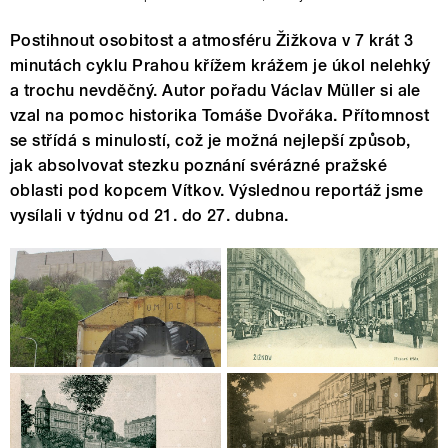
Postihnout osobitost a atmosféru Žižkova v 7 krát 3
minutách cyklu Prahou křížem krážem je úkol nelehký
a trochu nevděčný. Autor pořadu Václav Müller si ale
vzal na pomoc historika Tomáše Dvořáka. Přítomnost
se střídá s minulostí, což je možná nejlepší způsob,
jak absolvovat stezku poznání svérázné pražské
oblasti pod kopcem Vítkov. Výslednou reportáž jsme
vysílali v týdnu od 21. do 27. dubna.