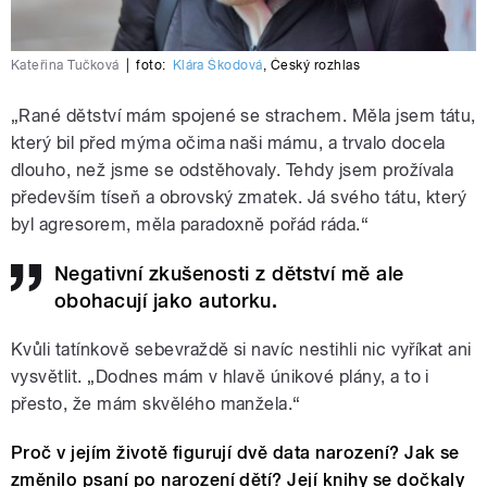
Kateřina Tučková
|
foto:
Klára Škodová
,
Český rozhlas
„Rané dětství mám spojené se strachem. Měla jsem tátu,
který bil před mýma očima naši mámu, a trvalo docela
dlouho, než jsme se odstěhovaly. Tehdy jsem prožívala
především tíseň a obrovský zmatek. Já svého tátu, který
byl agresorem, měla paradoxně pořád ráda.“
Negativní zkušenosti z dětství mě ale
obohacují jako autorku.
Kvůli tatínkově sebevraždě si navíc nestihli nic vyříkat ani
vysvětlit. „Dodnes mám v hlavě únikové plány, a to i
přesto, že mám skvělého manžela.“
Proč v jejím životě figurují dvě data narození? Jak se
změnilo psaní po narození dětí? Její knihy se dočkaly