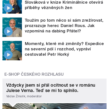
Slováková v knize Kriminálnice otevírá
příběhy vězněných žen
Toužím po tom něco si sám zrežírovat,
prozrazuje herec Daniel Rous. Jak
vzpomíná na dabing Přátel?
Momenty, které mě změnily? Expedice
na severní pól i rozchod, vypráví
cestovatel Petr Horký
E-SHOP ČESKÉHO ROZHLASU
Vždycky jsem si přál ocitnout se v románu
Julese Verna. Teď se mi to splnilo.
Václav Žmolík, moderátor