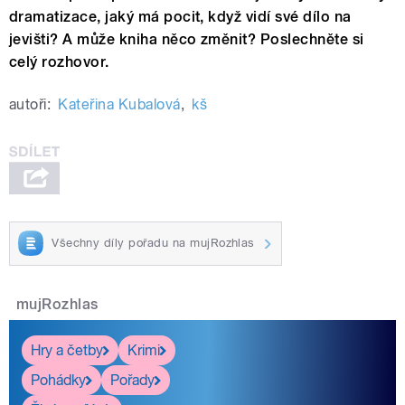
dramatizace, jaký má pocit, když vidí své dílo na
jevišti? A může kniha něco změnit? Poslechněte si
celý rozhovor.
autoři:
Kateřina Kubalová
,
kš
Všechny díly pořadu na mujRozhlas
mujRozhlas
Hry a četby
Krimi
Pohádky
Pořady