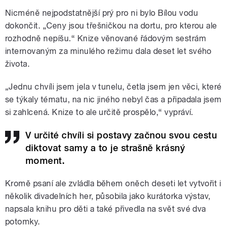
Nicméně nejpodstatnější prý pro ni bylo Bílou vodu
dokončit. „Ceny jsou třešničkou na dortu, pro kterou ale
rozhodně nepíšu.“ Knize věnované řádovým sestrám
internovaným za minulého režimu dala deset let svého
života.
„Jednu chvíli jsem jela v tunelu, četla jsem jen věci, které
se týkaly tématu, na nic jiného nebyl čas a připadala jsem
si zahlcená. Knize to ale určitě prospělo,“ vypráví.
V určité chvíli si postavy začnou svou cestu
diktovat samy a to je strašně krásný
moment.
Kromě psaní ale zvládla během oněch deseti let vytvořit i
několik divadelních her, působila jako kurátorka výstav,
napsala knihu pro děti a také přivedla na svět své dva
potomky.