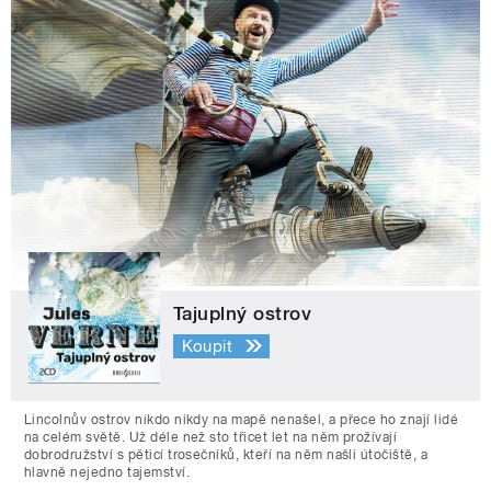
Tajuplný ostrov
Koupit
Lincolnův ostrov nikdo nikdy na mapě nenašel, a přece ho znají lidé
na celém světě. Už déle než sto třicet let na něm prožívají
dobrodružství s pěticí trosečníků, kteří na něm našli útočiště, a
hlavně nejedno tajemství.