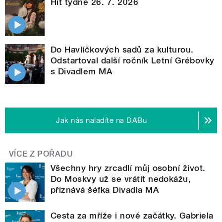
Hit týdne 26. 7. 2026
Do Havlíčkových sadů za kulturou.
Odstartoval další ročník Letní Grébovky
s Divadlem MA
Jak nás naladíte na DABu
VÍCE Z POŘADU
Všechny hry zrcadlí můj osobní život.
Do Moskvy už se vrátit nedokážu,
přiznává šéfka Divadla MA
Cesta za mříže i nové začátky. Gabriela