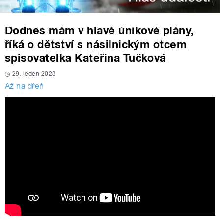
Dodnes mám v hlavě únikové plány,
říká o dětství s násilnickým otcem
spisovatelka Kateřina Tučková
29. leden 2023
Až na dřeň