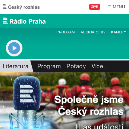
Přejít k hlavnímu obsahu
MENU
ŽIVĚ
PROGRAM
AUDIOARCHIV
KAMERY
Literatura
Program
Pořady
Více
…