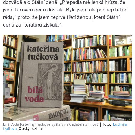
dozvěděla o Státní ceně. „Přepadla mě lehká hrůza, že
jsem takovou cenu dostala. Byla jsem ale pochopitelně
ráda, i proto, že jsem teprve třetí ženou, která Státní
cenu za literaturu získala.“
Bílá Voda Kateřiny Tučkové vyšla v nakladatelství Host
|
foto:
Ludmila
Opltová
,
Český rozhlas