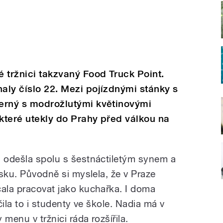
é tržnici takzvaný Food Truck Point.
haly číslo 22. Mezi pojízdnými stánky s
černý s modrožlutými květinovými
 které utekly do Prahy před válkou na
d odešla spolu s šestnáctiletým synem a
lsku. Původně si myslela, že v Praze
čala pracovat jako kuchařka. I doma
učila to i studenty ve škole. Nadia má v
 menu v tržnici ráda rozšířila.