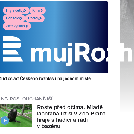
Hry a četby
Krimi
Pohádky
Pořady
Živé vysílání
Audiosvět Českého rozhlasu na jednom místě
NEJPOSLOUCHANĚJŠÍ
Roste před očima. Mládě
lachtana už si v Zoo Praha
hraje s hadicí a řádí
v bazénu