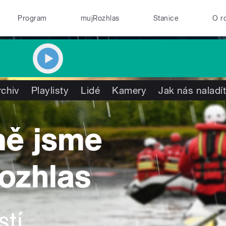
Program
mujRozhlas
Stanice
O r
rchiv
Playlisty
Lidé
Kamery
Jak nás naladí