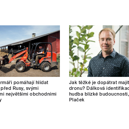
farmáři pomáhají hlídat
Jak těžké je dopátrat maji
 před Rusy, svými
dronu? Dálková identifikac
ími největšími obchodními
hudba blízké budoucnosti,
y
Plaček