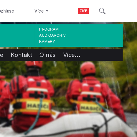
ozhlase
Více
ŽIVĚ
PROGRAM
AUDIOARCHIV
KAMERY
te
Kontakt
O nás
Více
…