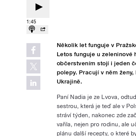
1:45
Několik let funguje v Pražsk
Letos funguje u zeleninové 
občerstvením stojí i jeden 
polepy. Pracují v něm ženy,
Ukrajině.
Paní Nadia je ze Lvova, odtu
sestrou, která je teď ale v Po
stráví týden, nakonec zde za
vařila, nejen pro rodinu, ale 
plánu další recepty, o které by