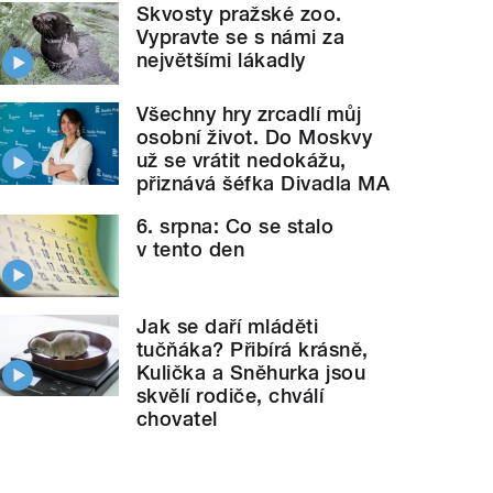
Skvosty pražské zoo.
Vypravte se s námi za
největšími lákadly
Všechny hry zrcadlí můj
osobní život. Do Moskvy
už se vrátit nedokážu,
přiznává šéfka Divadla MA
6. srpna: Co se stalo
v tento den
Jak se daří mláděti
tučňáka? Přibírá krásně,
Kulička a Sněhurka jsou
skvělí rodiče, chválí
chovatel