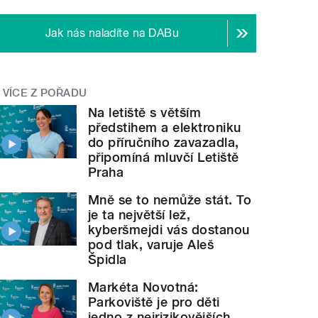
Jak nás naladíte na DABu
VÍCE Z POŘADU
Na letiště s větším
předstihem a elektroniku
do příručního zavazadla,
připomíná mluvčí Letiště
Praha
Mně se to nemůže stát. To
je ta největší lež,
kyberšmejdi vás dostanou
pod tlak, varuje Aleš
Špidla
Markéta Novotná:
Parkoviště je pro děti
jedno z nejrizikovějších