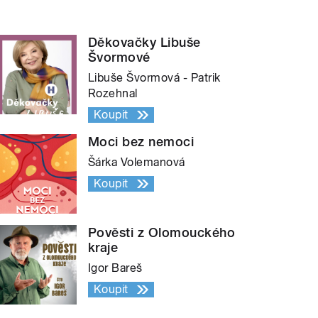
Děkovačky Libuše
Švormové
Libuše Švormová - Patrik
Rozehnal
Koupit
Moci bez nemoci
Šárka Volemanová
Koupit
Pověsti z Olomouckého
kraje
Igor Bareš
Koupit