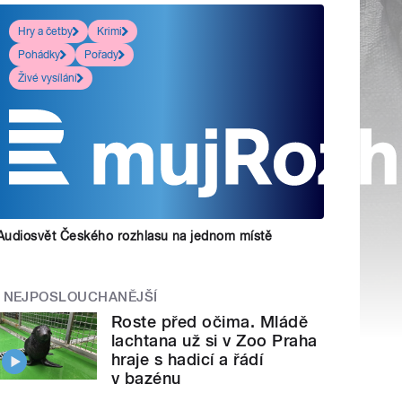
Hry a četby
Krimi
Pohádky
Pořady
Živé vysílání
Audiosvět Českého rozhlasu na jednom místě
NEJPOSLOUCHANĚJŠÍ
Roste před očima. Mládě
lachtana už si v Zoo Praha
hraje s hadicí a řádí
v bazénu