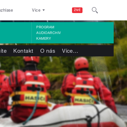
ozhlase
Více
ŽIVĚ
PROGRAM
AUDIOARCHIV
KAMERY
íte
Kontakt
O nás
Více
…