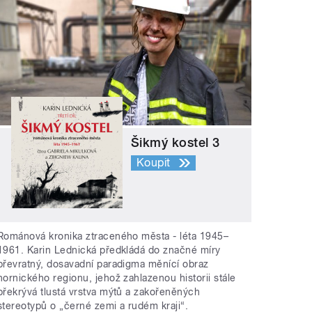
Šikmý kostel 3
Koupit
Románová kronika ztraceného města - léta 1945–
1961. Karin Lednická předkládá do značné míry
převratný, dosavadní paradigma měnící obraz
hornického regionu, jehož zahlazenou historii stále
překrývá tlustá vrstva mýtů a zakořeněných
stereotypů o „černé zemi a rudém kraji“.