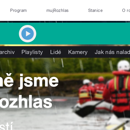
Program
mujRozhlas
Stanice
O r
archiv
Playlisty
Lidé
Kamery
Jak nás nalad