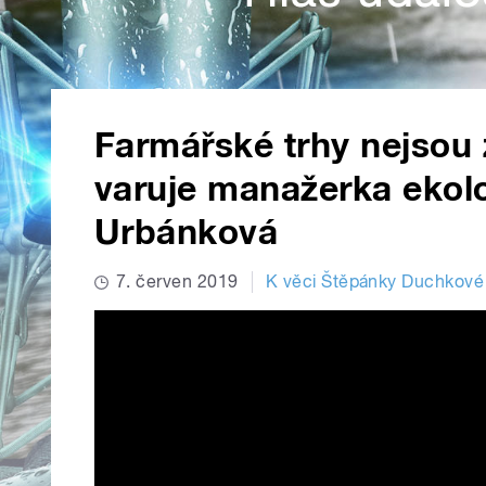
Farmářské trhy nejsou 
varuje manažerka ekol
Urbánková
7. červen 2019
K věci Štěpánky Duchkové