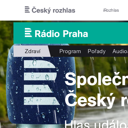
Přejít k hlavnímu obsahu
iRozhlas
Zdraví
Program
Pořady
Audio