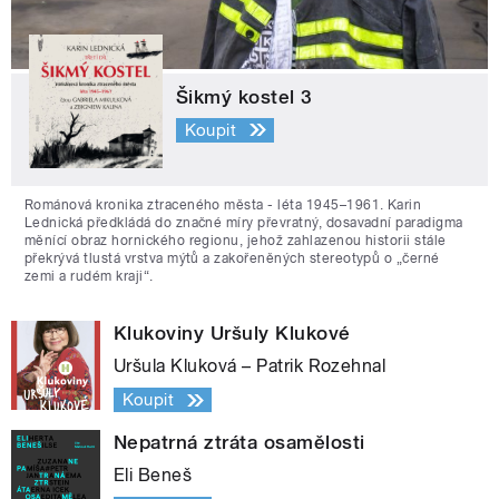
Šikmý kostel 3
Koupit
Románová kronika ztraceného města - léta 1945–1961. Karin
Lednická předkládá do značné míry převratný, dosavadní paradigma
měnící obraz hornického regionu, jehož zahlazenou historii stále
překrývá tlustá vrstva mýtů a zakořeněných stereotypů o „černé
zemi a rudém kraji“.
Klukoviny Uršuly Klukové
Uršula Kluková – Patrik Rozehnal
Koupit
Nepatrná ztráta osamělosti
Eli Beneš