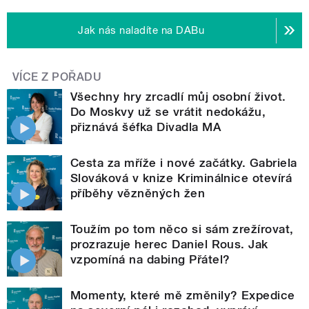
Jak nás naladíte na DABu
VÍCE Z POŘADU
Všechny hry zrcadlí můj osobní život.
Do Moskvy už se vrátit nedokážu,
přiznává šéfka Divadla MA
Cesta za mříže i nové začátky. Gabriela
Slováková v knize Kriminálnice otevírá
příběhy vězněných žen
Toužím po tom něco si sám zrežírovat,
prozrazuje herec Daniel Rous. Jak
vzpomíná na dabing Přátel?
Momenty, které mě změnily? Expedice