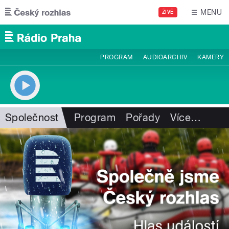
Přejít k hlavnímu obsahu
MENU
ŽIVĚ
PROGRAM
AUDIOARCHIV
KAMERY
Společnost
Program
Pořady
Více
…