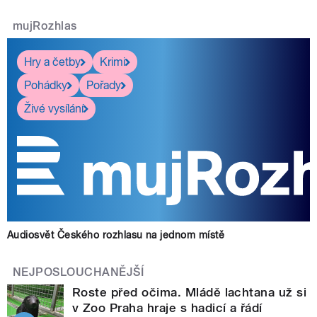
mujRozhlas
Hry a četby
Krimi
Pohádky
Pořady
Živé vysílání
Audiosvět Českého rozhlasu na jednom místě
NEJPOSLOUCHANĚJŠÍ
Roste před očima. Mládě lachtana už si
v Zoo Praha hraje s hadicí a řádí