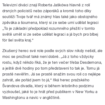
Televizní diváci znají Roberta Jaškówa hlavně z rolí
drsných policistů nebo záporáků a kromě toho díky
soutěži Tvoje tvář má známý hlas také jako obstojného
zpěváka a šoumena, který si ze sebe umí udělat legraci
„To je základní předpoklad rozumného přežití v tomto
světě umět si ze sebe udělat legraci a já bych pro blbej
fór šel světa kraj.“
Zkušený herec své role podle svých slov nikdy nešidí, ale
moc se prožívat také není dobré. „Já z toho vždycky
rostu, když někdo říká, že je ten večer třeba Desdemona,
a ještě dvě hodiny po tom představení to tak je. Tomu já
prostě nevěřím. Já se prostě snažím svou roli co nejlépe
zahrát, ale pořád jsem to já,“ říká herec pražského
Švandova divadla, který si během letošního podzimu
vyzkoušel, jaké to je hrát před publikem v New Yorku a
Washingtonu a navíc v angličtině.