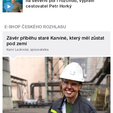
na severní pól i rozchod, vypráví
cestovatel Petr Horký
E-SHOP ČESKÉHO ROZHLASU
Závěr příběhu staré Karviné, který měl zůstat
pod zemí
Karin Lednická, spisovatelka