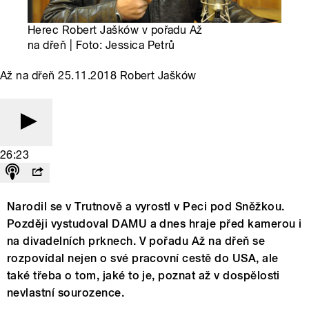
Herec Robert Jašków v pořadu Až
na dřeň | Foto: Jessica Petrů
Až na dřeň 25.11.2018 Robert Jašków
26:23
Narodil se v Trutnově a vyrostl v Peci pod Sněžkou.
Později vystudoval DAMU a dnes hraje před kamerou i
na divadelních prknech. V pořadu Až na dřeň se
rozpovídal nejen o své pracovní cestě do USA, ale
také třeba o tom, jaké to je, poznat až v dospělosti
nevlastní sourozence.