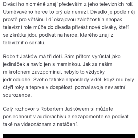
Diváci ho nicméně znají především z jeho televizních rolí.
Usměvavého herce to prý ale nemrzí. Divadlo je podle něj
prostě pro většinu lidí okrajovou záležitostí a naopak
televizní role může do divadla přivést nové diváky, kteří
se zkrátka jdou podívat na herce, kterého znají z
televizního seriálu.
Robert Jašków má tři děti. Sám přitom vyrůstal jako
jedináček a navíc jen s maminkou. Jak za naším
mikrofonem zavzpomínal, nebylo to vždycky
jednoduché. Svého tatínka naposledy viděl, když mu byly
čtyři roky a teprve v dospělosti poznal svoje nevlastní
sourozence.
Celý rozhovor s Robertem Jaškówem si můžete
poslechnout v audiorachivu a nezapomeňte se podívat
také na videozáznam z natáčení.