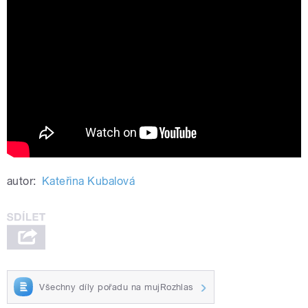
Herec Robert Jašków: Na jevišti jsem
to pořád já | Až na dřeň
autor:
Kateřina Kubalová
Všechny díly pořadu na mujRozhlas