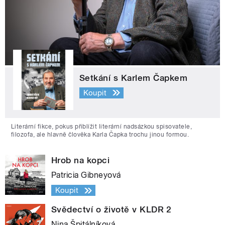
Setkání s Karlem Čapkem
Koupit
Literární fikce, pokus přiblížit literární nadsázkou spisovatele,
filozofa, ale hlavně člověka Karla Čapka trochu jinou formou.
Hrob na kopci
Patricia Gibneyová
Koupit
Svědectví o životě v KLDR 2
Nina Špitálníková