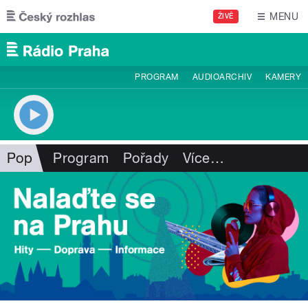
Přejít k hlavnímu obsahu
MENU
ŽIVĚ
PROGRAM
AUDIOARCHIV
KAMERY
Pop
Program
Pořady
Více
…