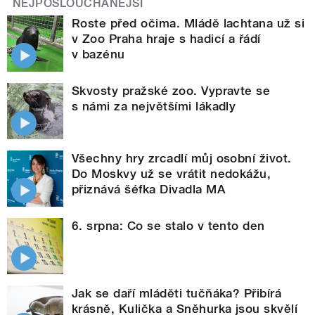
NEJPOSLOUCHANĚJŠÍ
Roste před očima. Mládě lachtana už si
v Zoo Praha hraje s hadicí a řádí
v bazénu
Skvosty pražské zoo. Vypravte se
s námi za největšími lákadly
Všechny hry zrcadlí můj osobní život.
Do Moskvy už se vrátit nedokážu,
přiznává šéfka Divadla MA
6. srpna: Co se stalo v tento den
Jak se daří mláděti tučňáka? Přibírá
krásně, Kulička a Sněhurka jsou skvělí