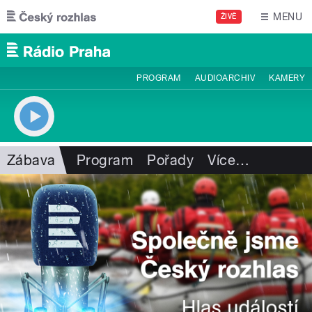
Přejít k hlavnímu obsahu
MENU
ŽIVĚ
PROGRAM
AUDIOARCHIV
KAMERY
Zábava
Program
Pořady
Více
…