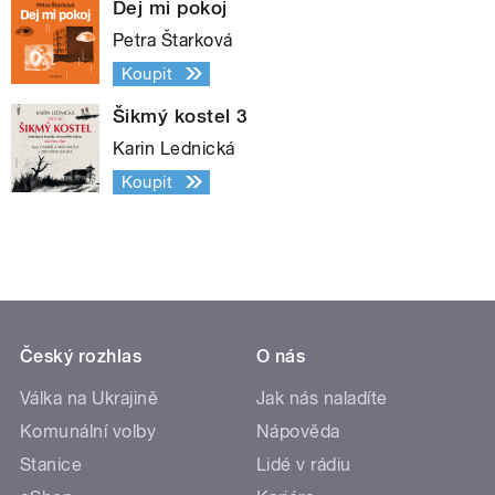
Dej mi pokoj
Petra Štarková
Koupit
Šikmý kostel 3
Karin Lednická
Koupit
Český rozhlas
O nás
Válka na Ukrajině
Jak nás naladíte
Komunální volby
Nápověda
Stanice
Lidé v rádiu