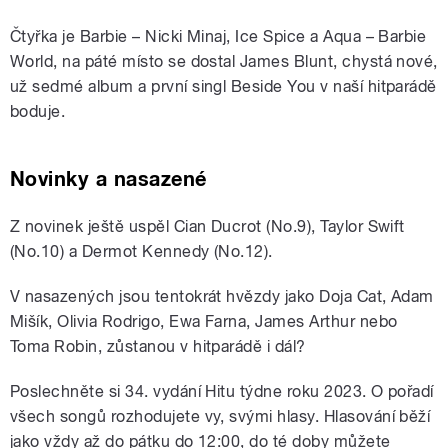
Čtyřka je Barbie – Nicki Minaj, Ice Spice a Aqua – Barbie
World, na páté místo se dostal James Blunt, chystá nové,
už sedmé album a první singl Beside You v naší hitparádě
boduje.
Novinky a nasazené
Z novinek ještě uspěl Cian Ducrot (No.9), Taylor Swift
(No.10) a Dermot Kennedy (No.12).
V nasazených jsou tentokrát hvězdy jako Doja Cat, Adam
Mišík, Olivia Rodrigo, Ewa Farna, James Arthur nebo
Toma Robin, zůstanou v hitparádě i dál?
Poslechněte si 34. vydání Hitu týdne roku 2023. O pořadí
všech songů rozhodujete vy, svými hlasy. Hlasování běží
jako vždy až do pátku do 12:00, do té doby můžete