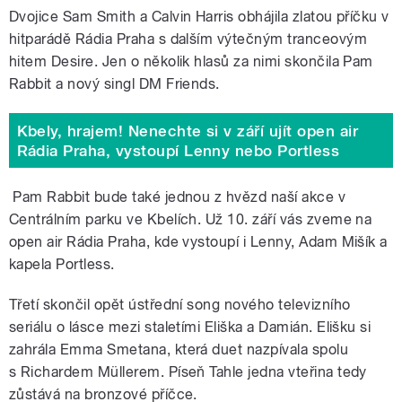
Dvojice Sam Smith a Calvin Harris obhájila zlatou příčku v
hitparádě Rádia Praha s dalším výtečným tranceovým
hitem Desire. Jen o několik hlasů za nimi skončila Pam
Rabbit a nový
singl DM Friends.
Kbely, hrajem! Nenechte si v září ujít open air
Rádia Praha, vystoupí Lenny nebo Portless
Pam Rabbit
bude také jednou z hvězd naší akce v
Centrálním parku ve Kbelích. Už 10. září vás zveme na
open air Rádia Praha, kde vystoupí i Lenny, Adam Mišík a
kapela Portless.
Třetí skončil opět ústřední song nového televizního
seriálu o lásce mezi staletími Eliška a Damián. Elišku si
zahrála Emma Smetana, která duet nazpívala spolu
s Richardem Müllerem. Píseň Tahle jedna vteřina tedy
zůstává na bronzové příčce.