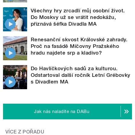
Všechny hry zrcadlí můj osobní život.
Do Moskvy už se vrátit nedokážu,
přiznává šéfka Divadla MA
Renesanční skvost Královské zahrady.
Proč na fasádě Míčovny Pražského
hradu najdete srp a kladivo?
Do Havlíčkových sadů za kulturou.
Odstartoval další ročník Letní Grébovky
s Divadlem MA
Jak nás naladíte na DABu
VÍCE Z POŘADU