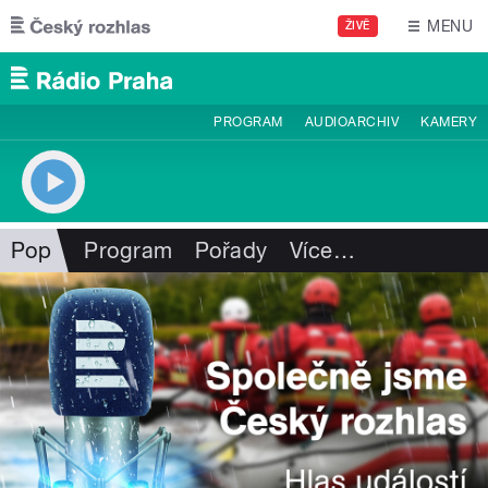
Přejít k hlavnímu obsahu
MENU
ŽIVĚ
PROGRAM
AUDIOARCHIV
KAMERY
Pop
Program
Pořady
Více
…