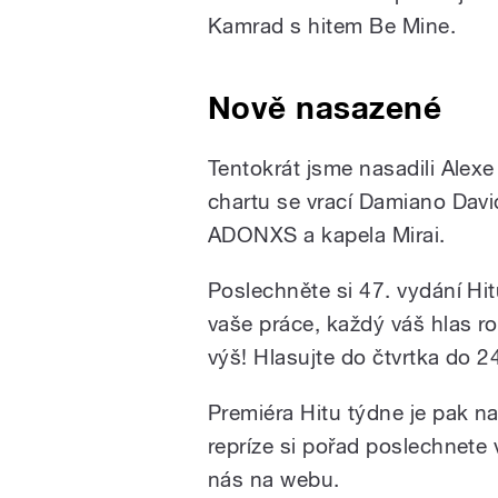
Kamrad s hitem Be Mine.
Nově nasazené
Tentokrát jsme nasadili Alex
chartu se vrací Damiano David
ADONXS a kapela Mirai.
Poslechněte si 47. vydání Hit
vaše práce, každý váš hlas r
výš! Hlasujte do čtvrtka do 2
Premiéra Hitu týdne je pak n
repríze si pořad poslechnete
nás na webu.