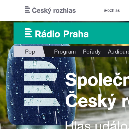
Přejít k hlavnímu obsahu
iRozhlas
Pop
Program
Pořady
Audioar