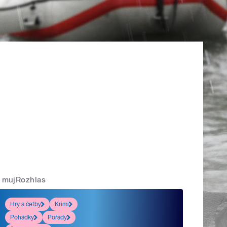
mujRozhlas
Hry a četby
Krimi
Pohádky
Pořady