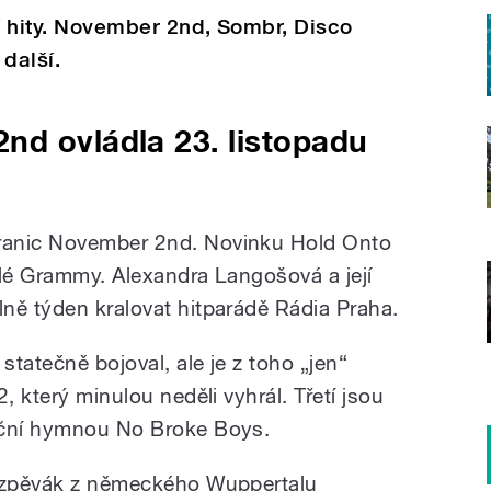
ší hity. November 2nd, Sombr, Disco
 další.
nd ovládla 23. listopadu
ranic November 2nd. Novinku Hold Onto
telé Grammy. Alexandra Langošová a její
ně týden kralovat hitparádě Rádia Praha.
tatečně bojoval, ale je z toho „jen“
, který minulou neděli vyhrál. Třetí jsou
eční hymnou No Broke Boys.
n zpěvák z německého Wuppertalu