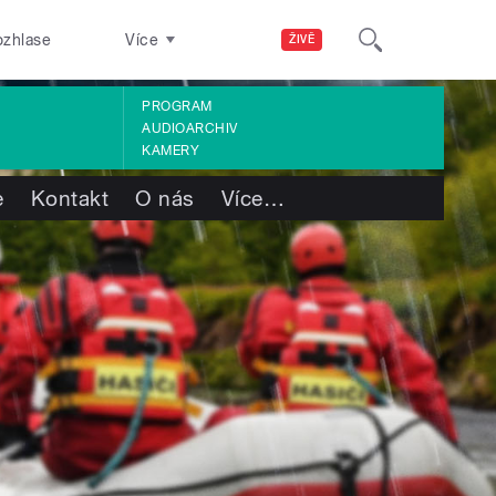
ozhlase
Více
ŽIVĚ
PROGRAM
AUDIOARCHIV
KAMERY
e
Kontakt
O nás
Více
…