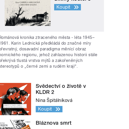
Koupit
Románová kronika ztraceného města - léta 1945–
1961. Karin Lednická předkládá do značné míry
převratný, dosavadní paradigma měnící obraz
hornického regionu, jehož zahlazenou historii stále
překrývá tlustá vrstva mýtů a zakořeněných
stereotypů o „černé zemi a rudém kraji“.
Svědectví o životě v
KLDR 2
Nina Špitálníková
Koupit
Bláznova smrt