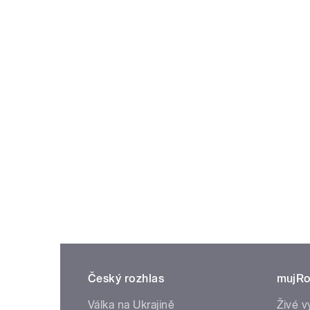
Český rozhlas
mujRo
Válka na Ukrajině
Živé v