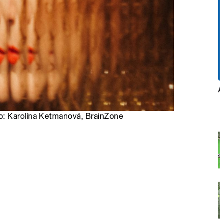
o: Karolína Ketmanová, BrainZone