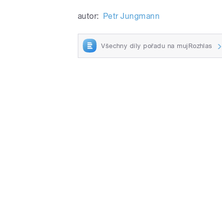
autor:
Petr Jungmann
Všechny díly pořadu na mujRozhlas