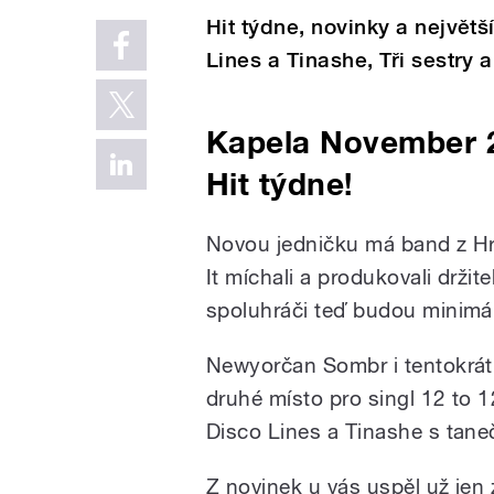
Hit týdne, novinky a největ
Lines a Tinashe, Tři sestry a
Kapela November 2
Hit týdne!
Novou jedničku má band z H
It míchali a produkovali drži
spoluhráči teď budou minimál
Newyorčan Sombr i tentokrát s
druhé místo pro singl 12 to 12
Disco Lines a Tinashe s tan
Z novinek u vás uspěl už je