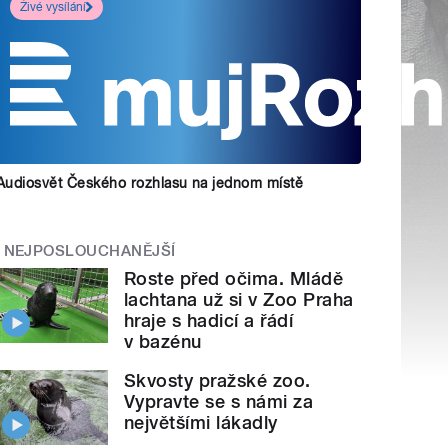
Živé vysílání
Audiosvět Českého rozhlasu na jednom místě
NEJPOSLOUCHANĚJŠÍ
Roste před očima. Mládě
lachtana už si v Zoo Praha
hraje s hadicí a řádí
v bazénu
Skvosty pražské zoo.
Vypravte se s námi za
největšími lákadly