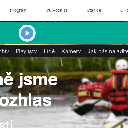
Program
mujRozhlas
Stanice
O r
chiv
Playlisty
Lidé
Kamery
Jak nás naladít