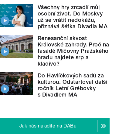
Všechny hry zrcadlí můj
osobní život. Do Moskvy
už se vrátit nedokážu,
přiznává šéfka Divadla MA
Renesanční skvost
Královské zahrady. Proč na
fasádě Míčovny Pražského
hradu najdete srp a
kladivo?
Do Havlíčkových sadů za
kulturou. Odstartoval další
ročník Letní Grébovky
s Divadlem MA
Jak nás naladíte na DABu