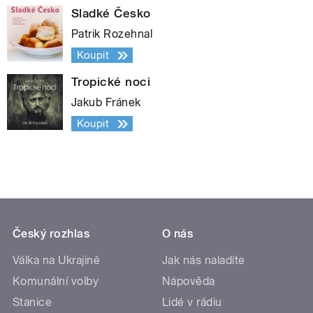
Sladké Česko
Patrik Rozehnal
Koupit
Tropické noci
Jakub Fránek
Koupit
Český rozhlas
O nás
Válka na Ukrajině
Jak nás naladíte
Komunální volby
Nápověda
Stanice
Lidé v rádiu