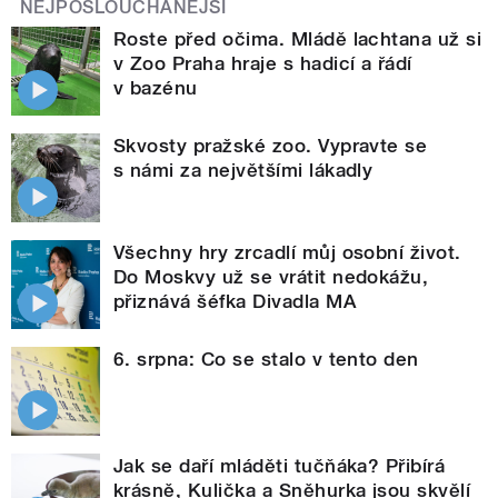
NEJPOSLOUCHANĚJŠÍ
Roste před očima. Mládě lachtana už si
v Zoo Praha hraje s hadicí a řádí
v bazénu
Skvosty pražské zoo. Vypravte se
s námi za největšími lákadly
Všechny hry zrcadlí můj osobní život.
Do Moskvy už se vrátit nedokážu,
přiznává šéfka Divadla MA
6. srpna: Co se stalo v tento den
Jak se daří mláděti tučňáka? Přibírá
krásně, Kulička a Sněhurka jsou skvělí