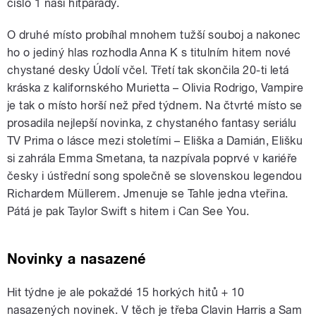
číslo 1 naší hitparády.
O druhé místo probíhal mnohem tužší souboj a nakonec
ho o jediný hlas rozhodla Anna K s titulním hitem nové
chystané desky Údolí včel. Třetí tak skončila 20-ti letá
kráska z kalifornského Murietta – Olivia Rodrigo, Vampire
je tak o místo horší než před týdnem. Na čtvrté místo se
prosadila nejlepší novinka, z chystaného fantasy seriálu
TV Prima o lásce mezi stoletími – Eliška a Damián, Elišku
si zahrála Emma Smetana, ta nazpívala poprvé v kariéře
česky i ústřední song společně se slovenskou legendou
Richardem Müllerem. Jmenuje se Tahle jedna vteřina.
Pátá je pak Taylor Swift s hitem i Can See You.
Novinky a nasazené
Hit týdne je ale pokaždé 15 horkých hitů + 10
nasazených novinek. V těch je třeba Clavin Harris a Sam