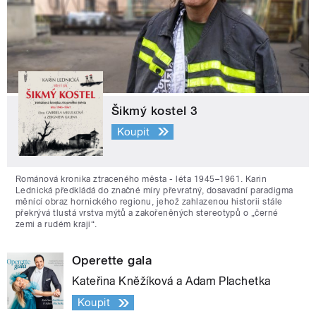
Šikmý kostel 3
Koupit
Románová kronika ztraceného města - léta 1945–1961. Karin
Lednická předkládá do značné míry převratný, dosavadní paradigma
měnící obraz hornického regionu, jehož zahlazenou historii stále
překrývá tlustá vrstva mýtů a zakořeněných stereotypů o „černé
zemi a rudém kraji“.
Operette gala
Kateřina Kněžíková a Adam Plachetka
Koupit