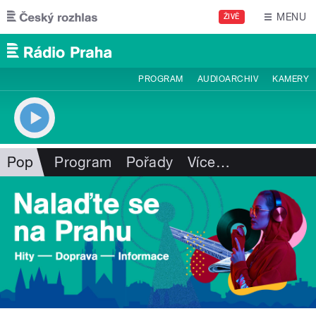
Přejít k hlavnímu obsahu
MENU
ŽIVĚ
PROGRAM
AUDIOARCHIV
KAMERY
Pop
Program
Pořady
Více
…