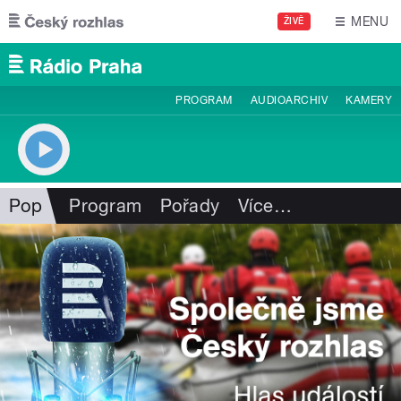
Přejít k hlavnímu obsahu
MENU
ŽIVĚ
PROGRAM
AUDIOARCHIV
KAMERY
Pop
Program
Pořady
Více
…