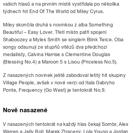
vašich hlasů a na prvním místě vystřídala po několika
týdnech hit End Of The World od Miley Cyrus.
Miley skončila druhá s novinkou z alba Something
Beautiful – Easy Lover. Třetí místo patří spojení
Shaboozey a Myles Smith se singlem Blink Twice. Oba
songy odsunují ze stupňů vítězů dva předchozí
medailisty, Calvina Harrise s Clementine Douglas
(Blessing No.4) a Maroon 5 s Lisou (Priceless No.5).
Z nasazených novinek ještě zabodoval letitý hit skupiny
Village People, avšak v nové verzi od Itala Gabryho
Ponte, Frequency (Go West) je tentokrát No.9.
Nově nasazené
V nasazených tentokrát na každý hlas čekají Sombr, Alex
Warren a Jelly Roll, Marek Ztracený, Lola Young a Jordan