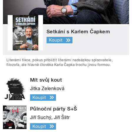
Setkání s Karlem Čapkem
Koupit
Literární fikce, pokus přiblížit literární nadsázkou spisovatele,
filozofa, ale hlavně člověka Karla Čapka trochu jinou formou.
Mít svůj kout
Jitka Zelenková
Koupit
Půlnoční párty S+Š
Jiří Suchý, Jiří Šlitr
Koupit