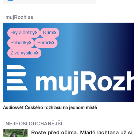
mujRozhlas
Hry a četby
Krimi
Pohádky
Pořady
Živé vysílání
Audiosvět Českého rozhlasu na jednom místě
NEJPOSLOUCHANĚJŠÍ
Roste před očima. Mládě lachtana už si