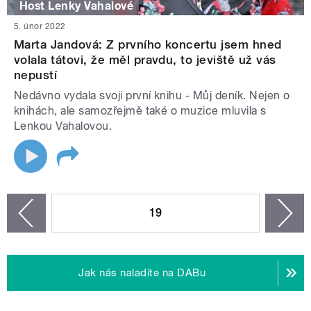
Host Lenky Vahalové
5. únor 2022
Marta Jandová: Z prvního koncertu jsem hned
volala tátovi, že měl pravdu, to jeviště už vás
nepustí
Nedávno vydala svoji první knihu - Můj deník. Nejen o
knihách, ale samozřejmě také o muzice mluvila s
Lenkou Vahalovou.
STRÁNKY
19
n
zí
Jak nás naladíte na DABu