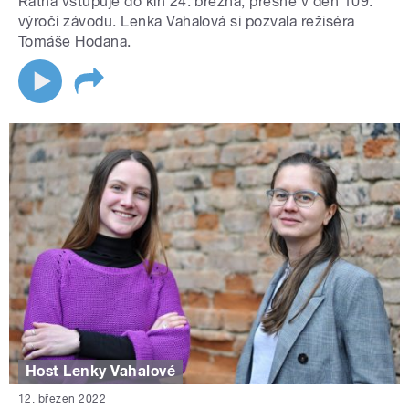
Ratha vstupuje do kin 24. března, přesně v den 109.
výročí závodu. Lenka Vahalová si pozvala režiséra
Tomáše Hodana.
Host Lenky Vahalové
12. březen 2022