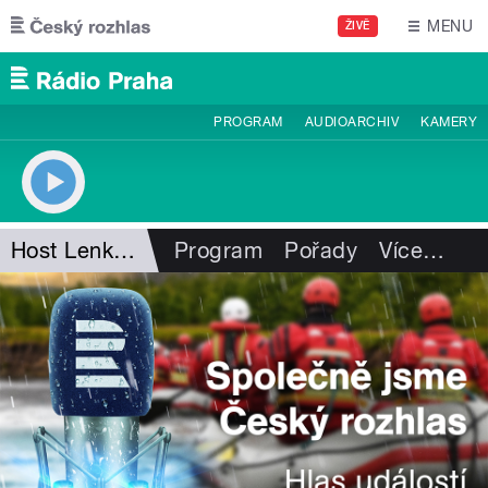
Přejít k hlavnímu obsahu
MENU
ŽIVĚ
PROGRAM
AUDIOARCHIV
KAMERY
Host Lenky Vahalové
Program
Pořady
Více
…