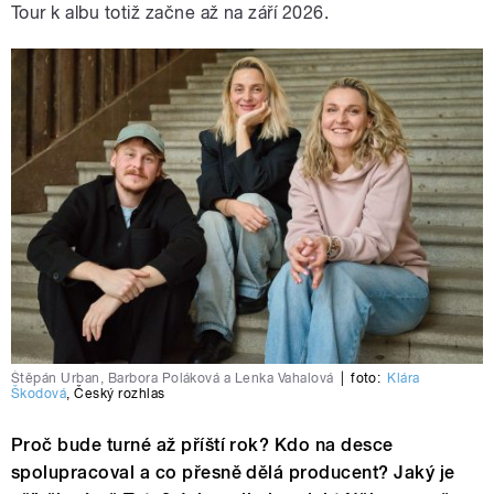
Tour k albu totiž začne až na září 2026.
Štěpán Urban, Barbora Poláková a Lenka Vahalová
|
foto:
Klára
Škodová
,
Český rozhlas
Proč bude turné až příští rok? Kdo na desce
spolupracoval a co přesně dělá producent? Jaký je