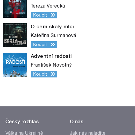
Tereza Verecká
Koupit
O čem skály mlčí
Kateřina Surmanová
Koupit
Adventní radosti
František Novotný
Koupit
Český rozhlas
O nás
Válka na Ukrajině
Jak nás naladíte