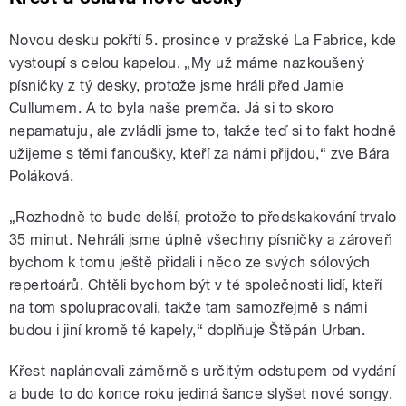
Novou desku pokřtí 5. prosince v pražské La Fabrice, kde
vystoupí s celou kapelou. „My už máme nazkoušený
písničky z tý desky, protože jsme hráli před Jamie
Cullumem. A to byla naše premča. Já si to skoro
nepamatuju, ale zvládli jsme to, takže teď si to fakt hodně
užijeme s těmi fanoušky, kteří za námi přijdou,“ zve Bára
Poláková.
„Rozhodně to bude delší, protože to předskakování trvalo
35 minut. Nehráli jsme úplně všechny písničky a zároveň
bychom k tomu ještě přidali i něco ze svých sólových
repertoárů. Chtěli bychom být v té společnosti lidí, kteří
na tom spolupracovali, takže tam samozřejmě s námi
budou i jiní kromě té kapely,“ doplňuje Štěpán Urban.
Křest naplánovali záměrně s určitým odstupem od vydání
a bude to do konce roku jediná šance slyšet nové songy.