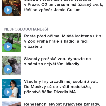
v Praze. O2 universum má úžasný zvuk,
těší se zpěvák Jamie Cullum
NEJPOSLOUCHANĚJŠÍ
Roste před očima. Mládě lachtana už si
v Zoo Praha hraje s hadicí a řádí
v bazénu
Skvosty pražské zoo. Vypravte se
s námi za největšími lákadly
Všechny hry zrcadlí můj osobní život.
Do Moskvy už se vrátit nedokážu,
přiznává šéfka Divadla MA
Renesanční skvost Královské zahrady.