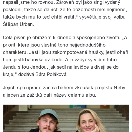
napsali jsme ho rovnou. Zároveň byl jako singl vydaný
poslední, takže se dá říct, že té pozornosti měl nejméně,
takže bych mu to teď chtěl vrátit,“ vysvětluje svoji volbu
Štěpán Urban.
Celá píseň je obrazem klidného a spokojeného života. „A
priorit, které jsou vlastně toho nejjednoduššího
charakteru. Jestli jsou zakompotované hrušky, jestli oheň
hoří, jestli bábovka už bude. A já vždycky vidím toho
Jendu s tou Jendou, jak sedí na lavičce a dívají se do
kraje,“ dodává Bára Poláková.
Jejich spolupráce začala během zkoušek projektu Něhy
a jeden ze zážitků dal i název celému albu.