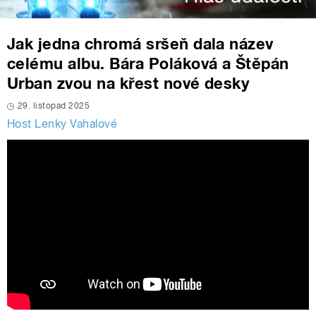
Jak jedna chromá sršeň dala název
celému albu. Bára Poláková a Štěpán
Urban zvou na křest nové desky
29. listopad 2025
Host Lenky Vahalové