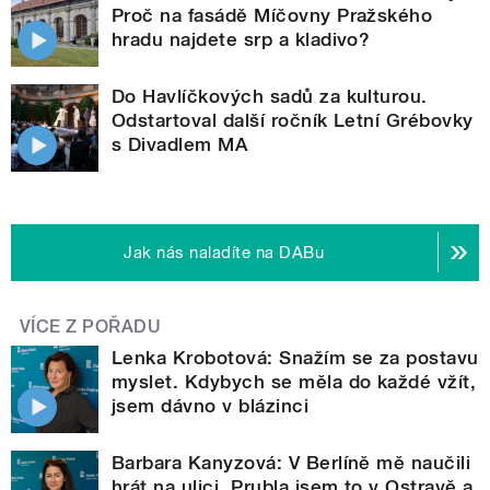
Proč na fasádě Míčovny Pražského
hradu najdete srp a kladivo?
Do Havlíčkových sadů za kulturou.
Odstartoval další ročník Letní Grébovky
s Divadlem MA
Jak nás naladíte na DABu
VÍCE Z POŘADU
Lenka Krobotová: Snažím se za postavu
myslet. Kdybych se měla do každé vžít,
jsem dávno v blázinci
Barbara Kanyzová: V Berlíně mě naučili
hrát na ulici. Prubla jsem to v Ostravě a