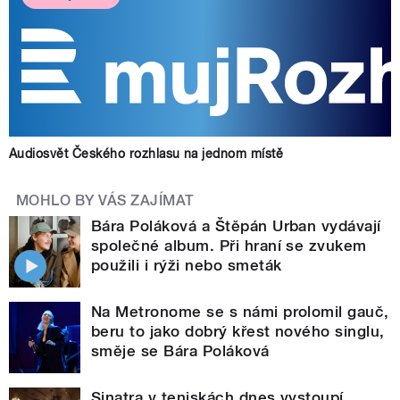
Audiosvět Českého rozhlasu na jednom místě
MOHLO BY VÁS ZAJÍMAT
Bára Poláková a Štěpán Urban vydávají
společné album. Při hraní se zvukem
použili i rýži nebo smeták
Na Metronome se s námi prolomil gauč,
beru to jako dobrý křest nového singlu,
směje se Bára Poláková
Sinatra v teniskách dnes vystoupí