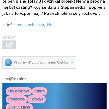
příběh písně Tota? Jak vznikal projekt Něhy a proč na
něj byl casting? Kdy se Bára a Štěpán setkali poprvé a
jak na to vzpomínají? Poslechněte si celý rozhovor.
autoři:
Lenka Vahalová
,
kš
Všechny díly pořadu na mujRozhlas
mujRozhlas
Hry a četby
Krimi
Pohádky
Pořady
Živé vysílání