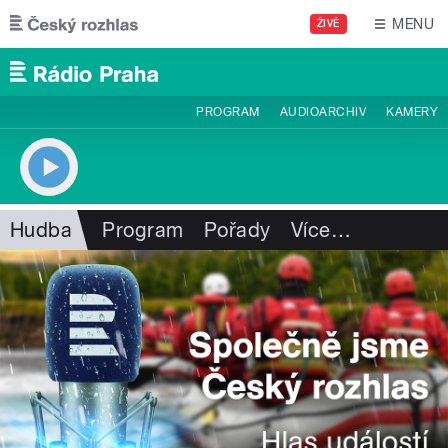
Přejít k hlavnímu obsahu
MENU
ŽIVĚ
PROGRAM
AUDIOARCHIV
KAMERY
Hudba
Program
Pořady
Více
…