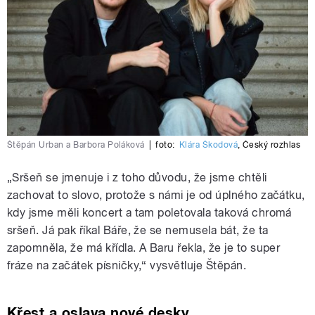
Štěpán Urban a Barbora Poláková
|
foto:
Klára Škodová
,
Český rozhlas
„Sršeň se jmenuje i z toho důvodu, že jsme chtěli
zachovat to slovo, protože s námi je od úplného začátku,
kdy jsme měli koncert a tam poletovala taková chromá
sršeň. Já pak říkal Báře, že se nemusela bát, že ta
zapomněla, že má křídla. A Baru řekla, že je to super
fráze na začátek písničky,“ vysvětluje Štěpán.
Křest a oslava nové desky