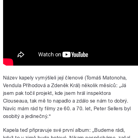
Název kapely vymýšleli její členové (Tomáš Matonoha,
Vendula Příhodová a Zdeněk Král) několik měsíců: „Já
jsem pak točil projekt, kde jsem hrál inspektora
Clouseaua, tak mě to napadlo a zdálo se nám to dobrý.
Navíc mám rád ty filmy ze 60. a 70. let, Peter Sellers byl
osobitý a jedinečný.“
Kapela teď připravuje své první album: „Budeme rádi,
když to v zimě bude hotové. Nikam nespěcháme, začal