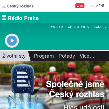
Přejít k hlavnímu obsahu
MENU
ŽIVĚ
PROGRAM
AUDIOARCHIV
KAMERY
Životní styl
Program
Pořady
Více
…