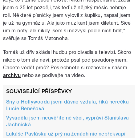
jsem o 25 let později, tak teď už nějaký měsíc nehraje
roli. Některé písničky jsem vylovil z šuplíku, napsal jsem
je už na gymnáziu. Ale jako muzikant jsem diletant. Sice
umím noty, ale nikdy jsem si nezvykl podle nich hrát,“
svěřuje se Tomáš Matonoha.
Tomáš už dřív skládal hudbu pro divadla a televizi. Skoro
nikdo o tom ale neví, protože psal pod pseudonymem.
Chcete vědět proč? Poslechněte si rozhovor v našem
archivu
nebo se podívejte na video.
SOUVISEJÍCÍ PŘÍSPĚVKY
Sny o Hollywoodu jsem dávno vzdala, říká herečka
Lucie Benešová
Vyváděla jsem neuvěřitelné věci, vypráví Stanislava
Jachnická
Lukáše Pavláska už prý na ženách nic nepřekvapí