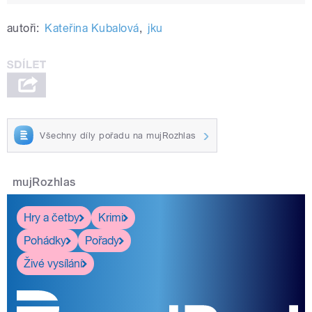
autoři:
Kateřina Kubalová
,
jku
Všechny díly pořadu na mujRozhlas
mujRozhlas
Hry a četby
Krimi
Pohádky
Pořady
Živé vysílání