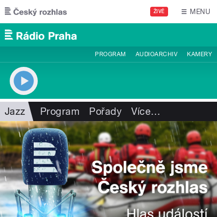
Přejít k hlavnímu obsahu
MENU
ŽIVĚ
PROGRAM
AUDIOARCHIV
KAMERY
Jazz
Program
Pořady
Více
…