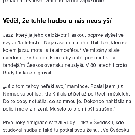
parku na Těšnově. Velmi to na mě zapůsobilo.“
Věděl, že tuhle hudbu u nás neuslyší
Jazz, který je jeho celoživotní láskou, poprvé slyšel ve
svých 15 letech. „Nejvíc se mi na něm líbili lidé, kteří se
kolem jazzu motali a ta atmosféra.“ Velmi záhy si ale
uvědomil, že hudbu, kterou by chtěl poslouchat, v
tehdejším Československu neuslyší. V 80 letech i proto
Rudy Linka emigroval.
„Já o tom tehdy neřekl svojí mamince. Poslal jsem jí z
Německa pohled, který jí ale přišel až po třech měsících.
Do té doby netušila, co se mnou je. Dokonce nahlásila na
policii moje zmizení. Muselo to pro ni být strašné.“
První roky emigrace strávil Rudy Linka v Švédsku, kde
studoval hudbu a také tu potkal svou ženu. „Ve Švédsku