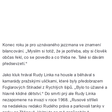
Konec roku je pro uznávaného jazzmana ve znamení
bilancování. „Myslím si totiž, že je potřeba, aby si člověk
občas řekl, co se povedlo a co třeba ne. Také si dávám
předsevzetí.“
Jako kluk hrával Rudy Linka na housle a běhával s
kamarády pražskými uličkami, které byly předobrazem
Foglarových Stínadel z Rychlých šípů. „Bylo to úžasné a
hlavně klidné dětství.“ Do smrti prý ale Rudy Linka
nezapomene na invazi v roce 1968. „Rusové stříleli
na nedalekou redakci Rudého práva a parkovali tanky v