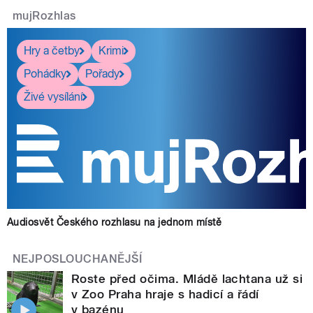
mujRozhlas
Hry a četby
Krimi
Pohádky
Pořady
Živé vysílání
Audiosvět Českého rozhlasu na jednom místě
NEJPOSLOUCHANĚJŠÍ
Roste před očima. Mládě lachtana už si
v Zoo Praha hraje s hadicí a řádí
v bazénu