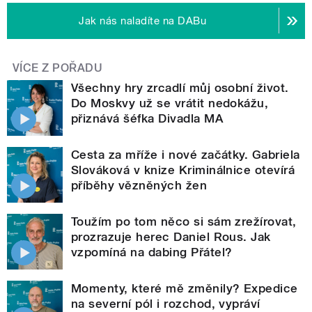
Jak nás naladíte na DABu
VÍCE Z POŘADU
Všechny hry zrcadlí můj osobní život.
Do Moskvy už se vrátit nedokážu,
přiznává šéfka Divadla MA
Cesta za mříže i nové začátky. Gabriela
Slováková v knize Kriminálnice otevírá
příběhy vězněných žen
Toužím po tom něco si sám zrežírovat,
prozrazuje herec Daniel Rous. Jak
vzpomíná na dabing Přátel?
Momenty, které mě změnily? Expedice
na severní pól i rozchod, vypráví