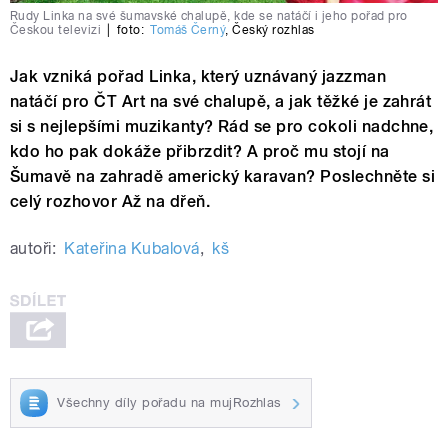
Rudy Linka na své šumavské chalupě, kde se natáčí i jeho pořad pro
Českou televizi
|
foto:
Tomáš Černý
,
Český rozhlas
Jak vzniká pořad Linka, který uznávaný jazzman
natáčí pro ČT Art na své chalupě, a jak těžké je zahrát
si s nejlepšími muzikanty? Rád se pro cokoli nadchne,
kdo ho pak dokáže přibrzdit? A proč mu stojí na
Šumavě na zahradě americký karavan? Poslechněte si
celý rozhovor Až na dřeň.
autoři:
Kateřina Kubalová
,
kš
Všechny díly pořadu na mujRozhlas