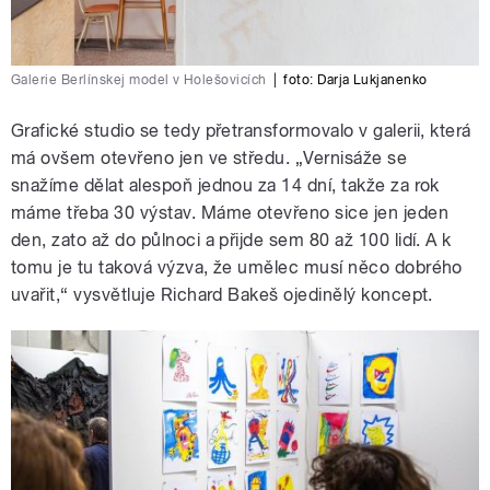
Galerie Berlínskej model v Holešovicích
|
foto:
Darja Lukjanenko
Grafické studio se tedy přetransformovalo v galerii, která
má ovšem otevřeno jen ve středu. „Vernisáže se
snažíme dělat alespoň jednou za 14 dní, takže za rok
máme třeba 30 výstav. Máme otevřeno sice jen jeden
den, zato až do půlnoci a přijde sem 80 až 100 lidí. A k
tomu je tu taková výzva, že umělec musí něco dobrého
uvařit,“ vysvětluje Richard Bakeš ojedinělý koncept.