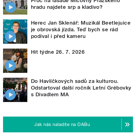
Proč na fasádě Míčovny Pražského
hradu najdete srp a kladivo?
Herec Jan Sklenář: Muzikál Beetlejuice
je obrovská jízda. Teď bych se rád
podíval i před kameru
Hit týdne 26. 7. 2026
Do Havlíčkových sadů za kulturou.
Odstartoval další ročník Letní Grébovky
s Divadlem MA
Jak nás naladíte na DABu