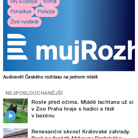
Hry a četby
Krimi
Pohádky
Pořady
Živé vysílání
Audiosvět Českého rozhlasu na jednom místě
NEJPOSLOUCHANĚJŠÍ
Roste před očima. Mládě lachtana už si
v Zoo Praha hraje s hadicí a řádí
v bazénu
Renesanční skvost Královské zahrady.