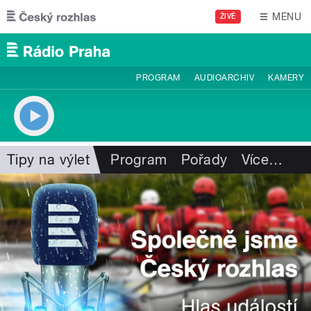
Přejít k hlavnímu obsahu
MENU
ŽIVĚ
PROGRAM
AUDIOARCHIV
KAMERY
Tipy na výlet
Program
Pořady
Více
…