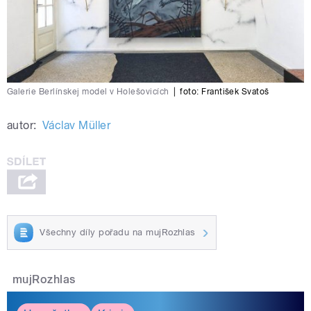
Galerie Berlínskej model v Holešovicích
|
foto:
František Svatoš
autor:
Václav Müller
Všechny díly pořadu na mujRozhlas
mujRozhlas