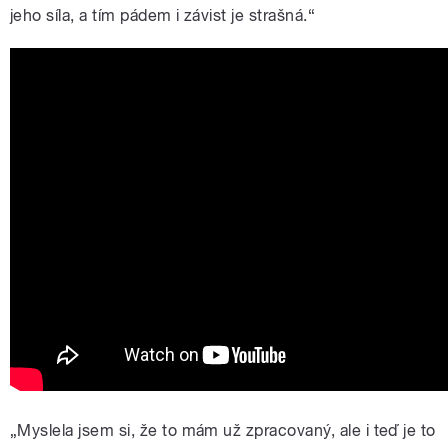
jeho síla, a tím pádem i závist je strašná.“
„Myslela jsem si, že to mám už zpracovaný, ale i teď je to