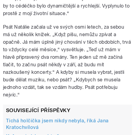
by to cédéčko bylo dynamičtější a rychlejší. Vyplynulo to
prostě z mojí životní situace.“
Psát Natálie začala už ve svých osmi letech, za sebou
má už několik knížek. „Když píšu, nemůžu zpívat a
opačně. Já mám úplně jiný chování v těch obdobích, trvá
to vždycky celé měsíce,“ vysvětluje. „Teď už mám v
hlavě připravený dva romány. Ten jeden už mě začíná
tlačit, to začnu psát někdy v září, až budu mít
nazkoušený koncerty.“ A kdyby si musela vybrat, jestli
bude dělat muziku, nebo psát? „Kdybych se musela
jednoho vzdát, tak se vzdám hudby. Psát potřebuju
nejvíc.“
SOUVISEJÍCÍ PŘÍSPĚVKY
Tichá holčička jsem nikdy nebyla, říká Jana
Kratochvílová