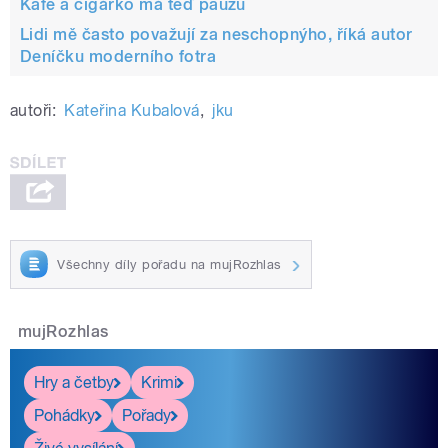
Kafe a cigárko má teď pauzu
Lidi mě často považují za neschopnýho, říká autor
Deníčku moderního fotra
autoři:
Kateřina Kubalová
,
jku
Všechny díly pořadu na mujRozhlas
mujRozhlas
Hry a četby
Krimi
Pohádky
Pořady