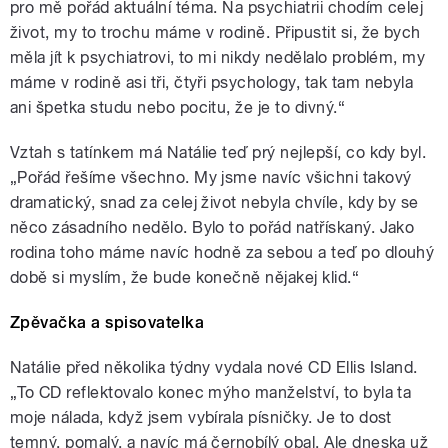
pro mě pořád aktuální téma. Na psychiatrii chodím celej
život, my to trochu máme v rodině. Připustit si, že bych
měla jít k psychiatrovi, to mi nikdy nedělalo problém, my
máme v rodině asi tři, čtyři psychology, tak tam nebyla
ani špetka studu nebo pocitu, že je to divný.“
Vztah s tatínkem má Natálie teď prý nejlepší, co kdy byl.
„Pořád řešíme všechno. My jsme navíc všichni takový
dramatický, snad za celej život nebyla chvíle, kdy by se
něco zásadního nedělo. Bylo to pořád natřískaný. Jako
rodina toho máme navíc hodně za sebou a teď po dlouhý
době si myslím, že bude konečně nějakej klid.“
Zpěvačka a spisovatelka
Natálie před několika týdny vydala nové CD Ellis Island.
„To CD reflektovalo konec mýho manželství, to byla ta
moje nálada, když jsem vybírala písničky. Je to dost
temný, pomalý, a navíc má černobílý obal. Ale dneska už