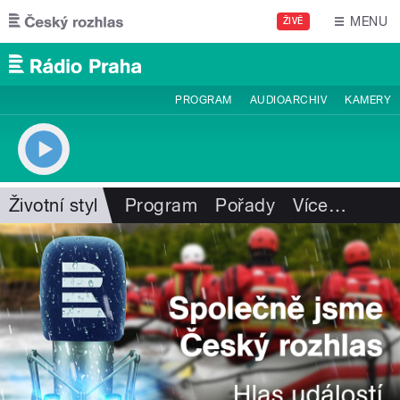
Přejít k hlavnímu obsahu
MENU
ŽIVĚ
PROGRAM
AUDIOARCHIV
KAMERY
Životní styl
Program
Pořady
Více
…