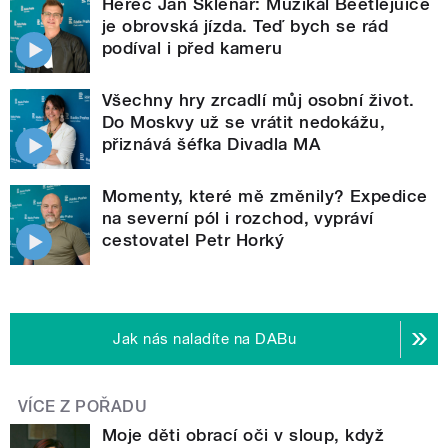
Herec Jan Sklenář: Muzikál Beetlejuice
je obrovská jízda. Teď bych se rád
podíval i před kameru
Všechny hry zrcadlí můj osobní život.
Do Moskvy už se vrátit nedokážu,
přiznává šéfka Divadla MA
Momenty, které mě změnily? Expedice
na severní pól i rozchod, vypráví
cestovatel Petr Horký
Jak nás naladíte na DABu
VÍCE Z POŘADU
Moje děti obrací oči v sloup, když