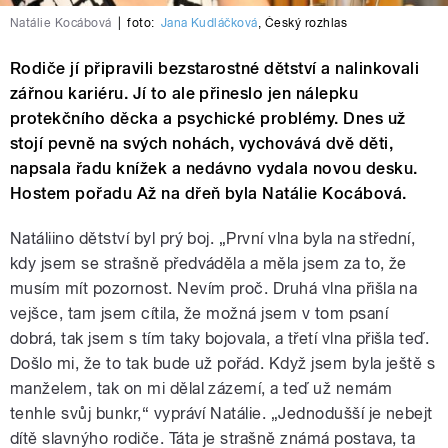
Natálie Kocábová
|
foto:
Jana Kudláčková
,
Český rozhlas
Rodiče jí připravili bezstarostné dětství a nalinkovali
zářnou kariéru. Jí to ale přineslo jen nálepku
protekčního děcka a psychické problémy. Dnes už
stojí pevně na svých nohách, vychovává dvě děti,
napsala řadu knížek a nedávno vydala novou desku.
Hostem pořadu Až na dřeň byla Natálie Kocábová.
Natáliino dětství byl prý boj. „První vlna byla na střední,
kdy jsem se strašně předváděla a měla jsem za to, že
musím mít pozornost. Nevím proč. Druhá vlna přišla na
vejšce, tam jsem cítila, že možná jsem v tom psaní
dobrá, tak jsem s tím taky bojovala, a třetí vlna přišla teď.
Došlo mi, že to tak bude už pořád. Když jsem byla ještě s
manželem, tak on mi dělal zázemí, a teď už nemám
tenhle svůj bunkr,“ vypráví Natálie. „Jednodušší je nebejt
dítě slavnýho rodiče. Táta je strašně známá postava, ta