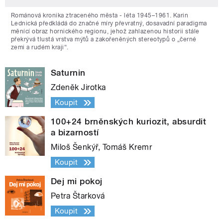
Románová kronika ztraceného města - léta 1945–1961. Karin
Lednická předkládá do značné míry převratný, dosavadní paradigma
měnící obraz hornického regionu, jehož zahlazenou historii stále
překrývá tlustá vrstva mýtů a zakořeněných stereotypů o „černé
zemi a rudém kraji“.
Saturnin
Zdeněk Jirotka
Koupit
100+24 brněnských kuriozit, absurdit
a bizarností
Miloš Šenkýř, Tomáš Kremr
Koupit
Dej mi pokoj
Petra Štarková
Koupit