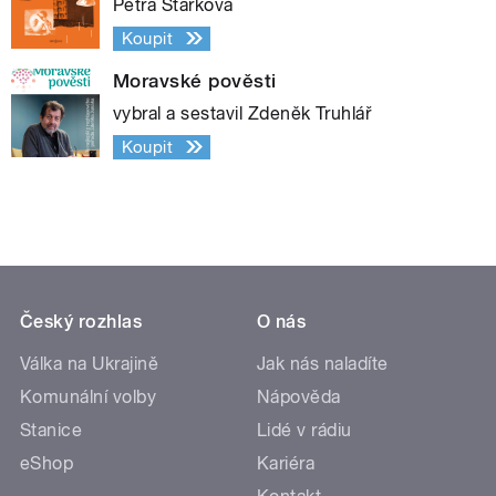
Petra Štarková
Koupit
Moravské pověsti
vybral a sestavil Zdeněk Truhlář
Koupit
Český rozhlas
O nás
Válka na Ukrajině
Jak nás naladíte
Komunální volby
Nápověda
Stanice
Lidé v rádiu
eShop
Kariéra