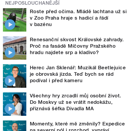
NEJPOSLOUCHANĚJŠÍ
Roste před očima. Mládě lachtana už si
v Zoo Praha hraje s hadicí a řádí
v bazénu
Renesanční skvost Královské zahrady.
Proč na fasádě Míčovny Pražského
hradu najdete srp a kladivo?
Herec Jan Sklenář: Muzikál Beetlejuice
je obrovská jízda. Teď bych se rád
podíval i před kameru
Všechny hry zrcadlí můj osobní život.
Do Moskvy už se vrátit nedokážu,
přiznává šéfka Divadla MA
Momenty, které mě změnily? Expedice
na severní pól i rozchod, vypráví