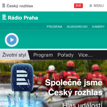
Přejít k hlavnímu obsahu
MENU
ŽIVĚ
PROGRAM
AUDIOARCHIV
KAMERY
Životní styl
Program
Pořady
Více
…