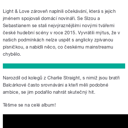
Light & Love zároveň naplnili očekávání, která s jejich
jménem spojovali domácí novináři. Se Slzou a
Sebastianem se stali nejvýraznějšími novými tvářemi
české hudební scény v roce 2015. Vyvrátili mýtus, že v
našich podmínkách nelze uspět s anglicky zpívanou
písničkou, a nabídli něco, co českému mainstreamu
chybělo.
Narozdíl od kolegů z Charlie Straight, s nimiž jsou bratři
Balcárkové často srovnáváni a kteří měli podobné
ambice, se jim podařilo nahrát skutečný hit.
Těšme se na celé album!