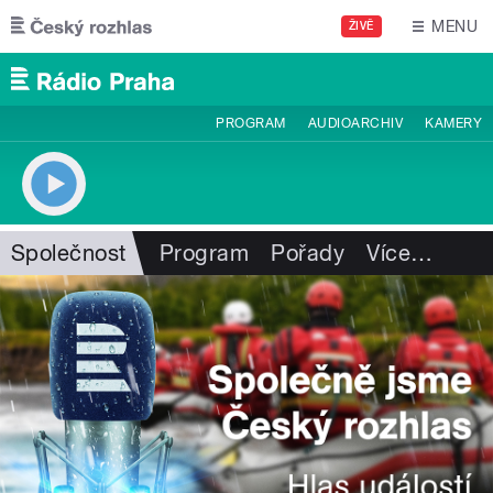
Přejít k hlavnímu obsahu
MENU
ŽIVĚ
PROGRAM
AUDIOARCHIV
KAMERY
Společnost
Program
Pořady
Více
…