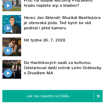
Proč na fasádě Míčovny Pražského
hradu najdete srp a kladivo?
Herec Jan Sklenář: Muzikál Beetlejuice
je obrovská jízda. Teď bych se rád
podíval i před kameru
Hit týdne 26. 7. 2026
Do Havlíčkových sadů za kulturou.
Odstartoval další ročník Letní Grébovky
s Divadlem MA
Jak nás naladíte na DABu