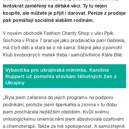
tentokrát zaměřený na dětské věci. Ty tu nejen
koupíte, ale můžete je přijít i darovat. Peníze z prodeje
pak pomáhají sociálně slabším rodinám.
V novém obchodě Fashion Charity Shop v ulici Pplk.
Sochora v Praze 7 pracuje jako prodavačka paní Gabriela,
má čtyři děti a stará se o ně sama. Stejně jako jí pomohl
Klub svobodných matek třeba i samoživitelce Kláře Bílé.
Výbavička pro ukrajinská miminka. Karolína
Ruppert už pomohla stovkám těhotných žen z
Ukrajiny
„Byla jsem zařazena do jejich programu na podporu
podnikání, protože jsem šperkařka a zrovna v tu dobu
jsem procházela nejtěžším obdobím. Kvůli svému
onkologickému onemocnění jsem absolvovala ozařování
a chemoterapii. Takže za mě spokojenost. A samozřejmě