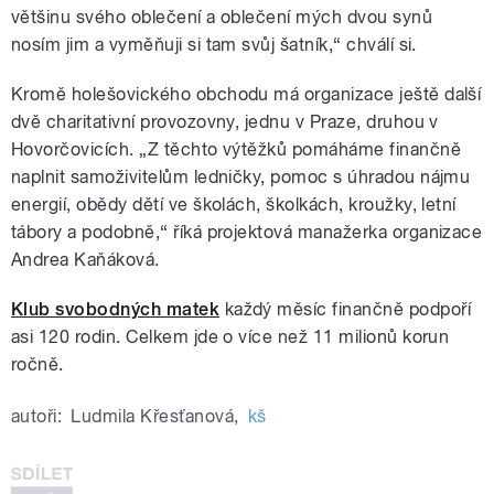
většinu svého oblečení a oblečení mých dvou synů
nosím jim a vyměňuji si tam svůj šatník,“ chválí si.
Kromě holešovického obchodu má organizace ještě další
dvě charitativní provozovny, jednu v Praze, druhou v
Hovorčovicích. „Z těchto výtěžků pomáháme finančně
naplnit samoživitelům ledničky, pomoc s úhradou nájmu
energií, obědy dětí ve školách, školkách, kroužky, letní
tábory a podobně,“ říká projektová manažerka organizace
Andrea Kaňáková.
Klub svobodných matek
každý měsíc finančně podpoří
asi 120 rodin. Celkem jde o více než 11 milionů korun
ročně.
autoři:
Ludmila Křesťanová
,
kš