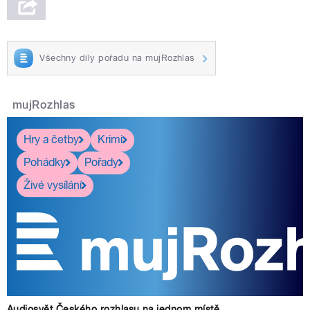
Všechny díly pořadu na mujRozhlas
mujRozhlas
Hry a četby
Krimi
Pohádky
Pořady
Živé vysílání
Audiosvět Českého rozhlasu na jednom místě