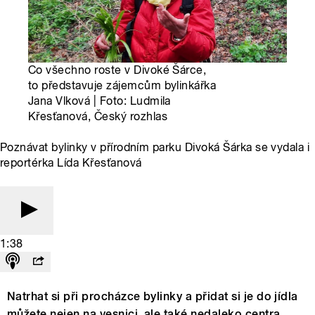
Co všechno roste v Divoké Šárce,
to představuje zájemcům bylinkářka
Jana Vlková | Foto: Ludmila
Křesťanová, Český rozhlas
Poznávat bylinky v přírodním parku Divoká Šárka se vydala i
reportérka Lída Křesťanová
1:38
Natrhat si při procházce bylinky a přidat si je do jídla
můžete nejen na vesnici, ale také nedaleko centra