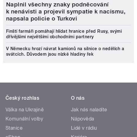
Naplnil všechny znaky podněcování
k nenávisti a projevil sympatie k nacismu,
napsala policie o Turkovi
Finští farmáři pomáhají hlídat hranice před Rusy, svými
dřívějšími největšími obchodními partnery
V Německu hrozí návrat kamionů na silnice o nedělích a
svátcích. Důvodem jsou nízké hladiny řek
Český rozhlas
O nás
Válka na Ukrajině
Jak nás naladíte
Komunální volby
Nápověda
Stanice
Lidé v rádiu