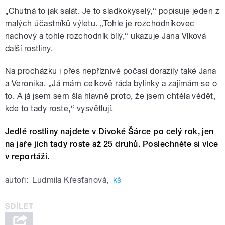
„Chutná to jak salát. Je to sladkokyselý,“ popisuje jeden z
malých účastníků výletu. „Tohle je rozchodníkovec
nachový a tohle rozchodník bílý,“ ukazuje Jana Vlková
další rostliny.
Na procházku i přes nepříznivé počasí dorazily také Jana
a Veronika. „Já mám celkově ráda bylinky a zajímám se o
to. A já jsem sem šla hlavně proto, že jsem chtěla vědět,
kde to tady roste,“ vysvětlují.
Jedlé rostliny najdete v Divoké Šárce po celý rok, jen
na jaře jich tady roste až 25 druhů. Poslechněte si více
v reportáži.
autoři:
Ludmila Křesťanová
,
kš