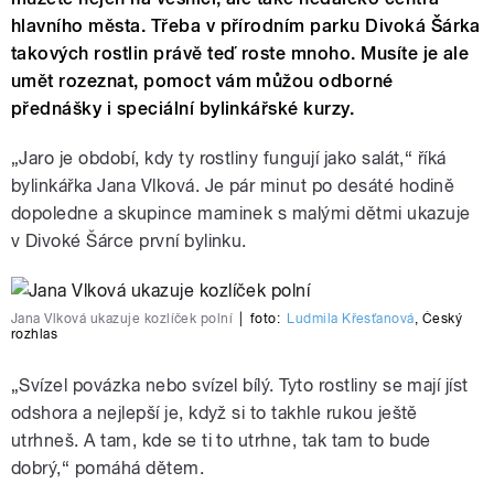
hlavního města. Třeba v přírodním parku Divoká Šárka
takových rostlin právě teď roste mnoho. Musíte je ale
umět rozeznat, pomoct vám můžou odborné
přednášky i speciální bylinkářské kurzy.
„Jaro je období, kdy ty rostliny fungují jako salát,“ říká
bylinkářka Jana Vlková. Je pár minut po desáté hodině
dopoledne a skupince maminek s malými dětmi ukazuje
v Divoké Šárce první bylinku.
Jana Vlková ukazuje kozlíček polní
|
foto:
Ludmila Křesťanová
,
Český
rozhlas
„Svízel povázka nebo svízel bílý. Tyto rostliny se mají jíst
odshora a nejlepší je, když si to takhle rukou ještě
utrhneš. A tam, kde se ti to utrhne, tak tam to bude
dobrý,“ pomáhá dětem.