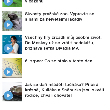
v bazénu
Skvosty pražské zoo. Vypravte se
s námi za největšími lákadly
Všechny hry zrcadlí můj osobní život.
Do Moskvy už se vrátit nedokážu,
přiznává šéfka Divadla MA
6. srpna: Co se stalo v tento den
Jak se daří mláděti tučňáka? Přibírá
krásně, Kulička a Sněhurka jsou skvělí
rodiče, chválí chovatel