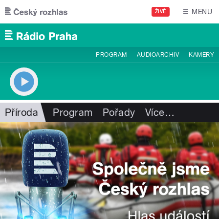
Přejít k hlavnímu obsahu
MENU
ŽIVĚ
PROGRAM
AUDIOARCHIV
KAMERY
Příroda
Program
Pořady
Více
…