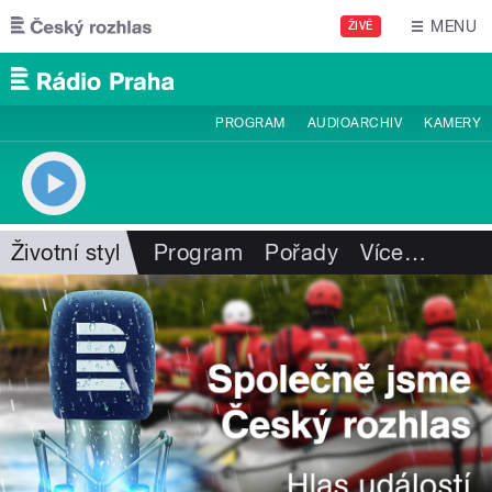
Přejít k hlavnímu obsahu
MENU
ŽIVĚ
PROGRAM
AUDIOARCHIV
KAMERY
Životní styl
Program
Pořady
Více
…