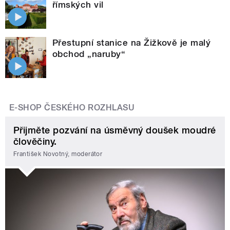
římských vil
Přestupní stanice na Žižkově je malý
obchod „naruby“
E-SHOP ČESKÉHO ROZHLASU
Přijměte pozvání na úsměvný doušek moudré
člověčiny.
František Novotný, moderátor