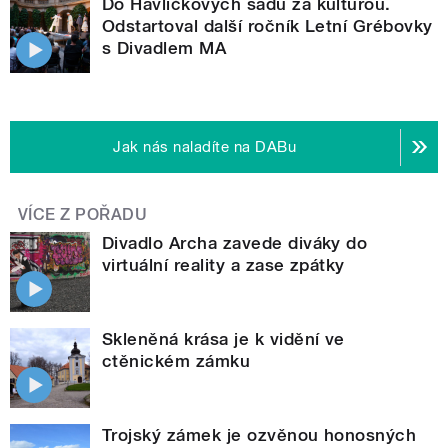
Do Havlíčkových sadů za kulturou.
Odstartoval další ročník Letní Grébovky
s Divadlem MA
Jak nás naladíte na DABu
VÍCE Z POŘADU
Divadlo Archa zavede diváky do
virtuální reality a zase zpátky
Skleněná krása je k vidění ve
ctěnickém zámku
Trojský zámek je ozvěnou honosných