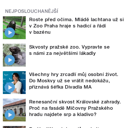
NEJPOSLOUCHANĚJŠÍ
Roste před očima. Mládě lachtana už si
v Zoo Praha hraje s hadicí a řádí
v bazénu
Skvosty pražské zoo. Vypravte se
s námi za největšími lákadly
Všechny hry zrcadlí můj osobní život.
Do Moskvy už se vrátit nedokážu,
přiznává šéfka Divadla MA
Renesanční skvost Královské zahrady.
Proč na fasádě Míčovny Pražského
hradu najdete srp a kladivo?