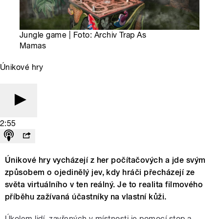
Jungle game | Foto: Archiv Trap As
Mamas
Únikové hry
2:55
Únikové hry vycházejí z her počítačových a jde svým
způsobem o ojedinělý jev, kdy hráči přecházejí ze
světa virtuálního v ten reálný. Je to realita filmového
příběhu zažívaná účastníky na vlastní kůži.
Úkolem lidí, zavřených v místnosti je pomocí stop a