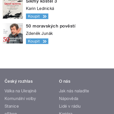
Šikmý kostel 3
Karin Lednická
Koupit
50 moravských pověstí
Zdeněk Junák
Koupit
Český rozhlas
O nás
Válka na Ukrajině
Jak nás naladíte
Komunální volby
Nápověda
Stanice
Lidé v rádiu
eShop
Kariéra