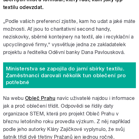
textilu odevzdat.
„Podle vašich preferencí zjistíte, kam ho udat a jaké máte
možnosti. Ať jsou to charitativní second handy,
neziskovky, sběrné kontejnery na textil, ale i recyklační a
upcyclingové firmy,“ vysvětluje jedna ze zakladatelek
projektu a ředitelka Oděvní banky Dana Pavlousková.
Ministerstva se zapojila do jarní sbírky textilu.
Zaměstnanci darovali několik tun oblečení pro
potřebné
Na webu
Obleč Prahu
navíc uživatelé najdou i informace
jak a proč oblečení třídit. Odpovědi se řídily daty
organizace STEM, která pro projekt Obleč Prahu v
březnu letošního roku provedla výzkum. Z něj například
podle jeho autorky Kláry Zajíčkové vyplynulo, že svůj
šatník třídí dvě třetiny Pražanů jen jednou ročně.