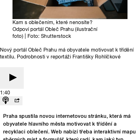
Kam s oblečením, které nenosíte?
Odpoví portál Obleč Prahu (ilustrační
foto) | Foto: Shutterstock
Nový portál Obleč Prahu má obyvatele motivovat k třídění
textilu. Podrobnosti v reportáži Františky Rohlíčkové
1:40
Praha spustila novou internetovou stránku, která má
obyvatele hlavního města motivovat k třídění a
recyklaci oblečení. Web nabízí třeba interaktivní mapu
sběrných míst a formulář, který radí, kam jaký typ