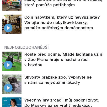
které pomůže potřebným
Co s nábytkem, který už nevyužijete?
Věnujte ho do nábytkové banky,
pomůže potřebným domácnostem
NEJPOSLOUCHANĚJŠÍ
Roste před očima. Mládě lachtana už si
v Zoo Praha hraje s hadicí a řádí
v bazénu
Skvosty pražské zoo. Vypravte se
s námi za největšími lákadly
Všechny hry zrcadlí můj osobní život.
Do Moskvy už se vrátit nedokážu,