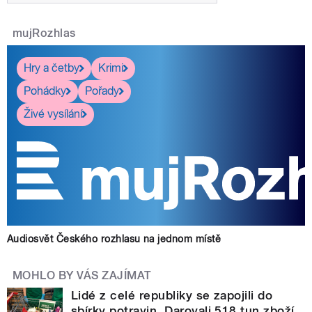
mujRozhlas
Hry a četby
Krimi
Pohádky
Pořady
Živé vysílání
Audiosvět Českého rozhlasu na jednom místě
MOHLO BY VÁS ZAJÍMAT
Lidé z celé republiky se zapojili do
sbírky potravin. Darovali 518 tun zboží,