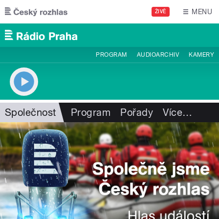
Přejít k hlavnímu obsahu
MENU
ŽIVĚ
PROGRAM
AUDIOARCHIV
KAMERY
Společnost
Program
Pořady
Více
…