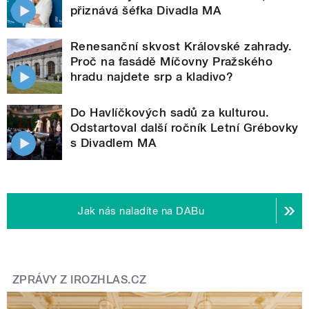
přiznává šéfka Divadla MA
Renesanční skvost Královské zahrady.
Proč na fasádě Míčovny Pražského
hradu najdete srp a kladivo?
Do Havlíčkových sadů za kulturou.
Odstartoval další ročník Letní Grébovky
s Divadlem MA
Jak nás naladíte na DABu
ZPRÁVY Z IROZHLAS.CZ