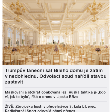
Trumpův taneční sál Bílého domu je zatím
v nedohlednu. Odvolací soud nařídil stavbu
zastavit
Maskování a stokrát opakovaná lež. Ruská taktika je ‚kdo
ví, jak to bylo‘, říká o dronu v Lipsku Bříza
ŽIVĚ: Zbrojovka hostí v předehrávce 3. kola Liberec.
Radiožurnál Sport odvysílá přímý přenos