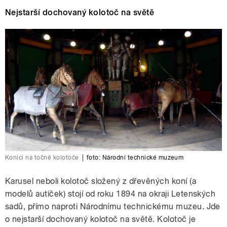
Play /
Hvězda
3. díl: Procházka Prahou II -
Nejstarší dochovaný kolotoč na světě
Letohrádek
pause
Koníci na točně kolotoče
|
foto:
Národní technické muzeum
Karusel neboli kolotoč
složený z dřevěných koní (a
modelů autíček) stojí od roku 1894 na okraji Letenských
sadů,
přímo naproti Národnímu technickému muzeu. Jde
o nejstarší dochovaný kolotoč na světě. Kolotoč je