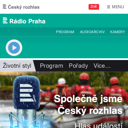
Přejít k hlavnímu obsahu
MENU
ŽIVĚ
PROGRAM
AUDIOARCHIV
KAMERY
Životní styl
Program
Pořady
Více
…