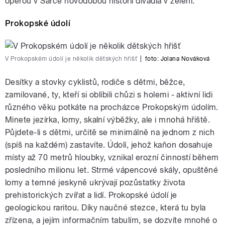
operou v Šárce novodobou historii divadla v zeleni.
Prokopské údolí
V Prokopském údolí je několik dětských hřišť
|
foto:
Jolana Nováková
Desítky a stovky cyklistů, rodiče s dětmi, běžce,
zamilované, ty, kteří si oblíbili chůzi s holemi - aktivní lidi
různého věku potkáte na procházce Prokopským údolím.
Minete jezírka, lomy, skalní výběžky, ale i mnohá hřiště.
Půjdete-li s dětmi, určitě se minimálně na jednom z nich
(spíš na každém) zastavíte. Údolí, jehož kaňon dosahuje
místy až 70 metrů hloubky, vznikal erozní činností během
posledního milionu let. Strmé vápencové skály, opuštěné
lomy a temné jeskyně ukrývají pozůstatky života
prehistorických zvířat a lidí. Prokopské údolí je
geologickou raritou.
Díky naučné stezce, která tu byla
zřízena, a jejím informačním tabulím, se dozvíte mnohé o