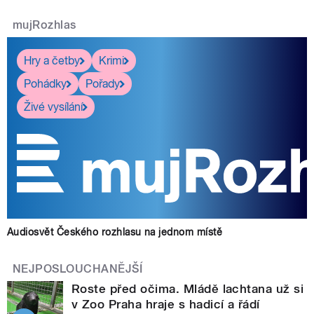
mujRozhlas
Hry a četby
Krimi
Pohádky
Pořady
Živé vysílání
Audiosvět Českého rozhlasu na jednom místě
NEJPOSLOUCHANĚJŠÍ
Roste před očima. Mládě lachtana už si
v Zoo Praha hraje s hadicí a řádí