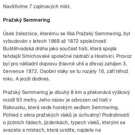
Navštívíme 7 zajímavých míst.
Pražský Semmering
Úsek železnice, kterému se říká Pražský Semmering, byl
vybudován v letech 1868 až 1872 společností
Buštěhradská dráha jako součást trati, která spojila
tehdejší Smíchovské společné nádraží a Hostivici. Provoz
byl pro nákladní dopravu (hlavně uhlí a dřeva) zahájen 3.
července 1872. Osobní vlaky se tu rozjely 16. září téhož
roku. A jezdí dodnes.
Pražský Semmering je dlouhý 8 km a překonává výškový
rozdíl 93 metry. Jeho název je odvozen od trati v
Rakousku, která vede horským sedlem Semmering.
Pohled z okna pražských vlaků je úchvatný! Podrobnosti
o jízdních řádech, jízdenkách, typech vlaků, kterými se
svezete a místech, která uvidíte, najdete na