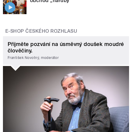
obchod „naruby“
E-SHOP ČESKÉHO ROZHLASU
Přijměte pozvání na úsměvný doušek moudré
člověčiny.
František Novotný, moderátor