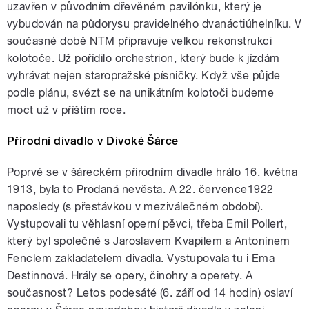
uzavřen v původním dřevěném pavilónku, který je
vybudován na půdorysu pravidelného dvanáctiúhelníku. V
současné době NTM připravuje velkou rekonstrukci
kolotoče. Už pořídilo orchestrion, který bude k jízdám
vyhrávat nejen staropražské písničky. Když vše půjde
podle plánu, svézt se na unikátním kolotoči budeme
moct už v příštím roce.
Přírodní divadlo v Divoké Šárce
Poprvé se v šáreckém přírodním divadle hrálo 16. května
1913, byla to Prodaná nevěsta. A 22. července1922
naposledy (s přestávkou v meziválečném období).
Vystupovali tu věhlasní operní pěvci, třeba Emil Pollert,
který byl společně s Jaroslavem Kvapilem a Antonínem
Fenclem zakladatelem divadla. Vystupovala tu i Ema
Destinnová. Hrály se opery, činohry a operety. A
současnost? Letos podesáté (6. září od 14 hodin) oslaví