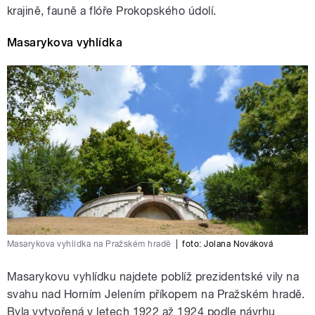
krajině, fauně a flóře Prokopského údolí.
Masarykova vyhlídka
Masarykova vyhlídka na Pražském hradě
|
foto:
Jolana Nováková
Masarykovu vyhlídku
najdete poblíž prezidentské vily na
svahu nad Horním Jelením příkopem na Pražském hradě.
Byla vytvořená v letech 1922 až 1924 podle návrhu