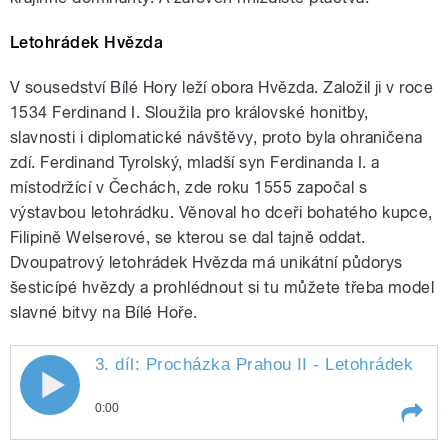
Letohrádek Hvězda
V sousedství Bílé Hory leží obora Hvězda. Založil ji v roce
1534 Ferdinand I. Sloužila pro královské honitby,
slavnosti i diplomatické návštěvy, proto byla ohraničena
zdí. Ferdinand Tyrolský, mladší syn Ferdinanda I. a
místodržící v Čechách, zde roku 1555 započal s
výstavbou
letohrádku.
Věnoval ho dceři bohatého kupce,
Filipině Welserové, se kterou se dal tajně oddat.
Dvoupatrový letohrádek Hvězda má unikátní půdorys
šesticípé hvězdy a prohlédnout si tu můžete třeba model
slavné bitvy na Bílé Hoře.
3. díl: Procházka Prahou II - Letohrádek
Hvě
0:00