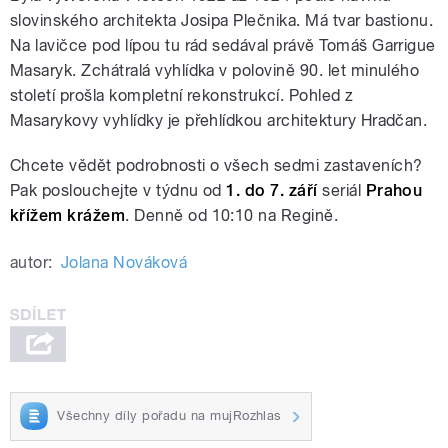
slovinského architekta Josipa Plečnika. Má tvar bastionu.
Na lavičce pod lípou tu rád sedával právě Tomáš Garrigue
Masaryk. Zchátralá vyhlídka v polovině 90. let minulého
století prošla kompletní rekonstrukcí. Pohled z
Masarykovy vyhlídky je přehlídkou architektury Hradčan.
Chcete vědět podrobnosti o všech sedmi zastaveních?
Pak poslouchejte v týdnu od
1. do 7. září
seriál
Prahou
křížem krážem
. Denně od 10:10 na Regině.
autor:
Jolana Nováková
Všechny díly pořadu na mujRozhlas