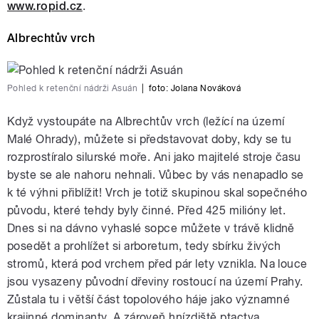
www.ropid.cz
.
Albrechtův vrch
Pohled k retenční nádrži Asuán
|
foto:
Jolana Nováková
Když vystoupáte na Albrechtův vrch
(ležící na území
Malé Ohrady), můžete si představovat doby, kdy se tu
rozprostíralo silurské moře. Ani jako majitelé stroje času
byste se ale nahoru nehnali. Vůbec by vás nenapadlo se
k té výhni přiblížit! Vrch je totiž skupinou skal sopečného
původu, které tehdy byly činné. Před 425 milióny let.
Dnes si na dávno vyhaslé sopce můžete v trávě klidně
posedět a prohlížet si arboretum, tedy sbírku živých
stromů, která pod vrchem před pár lety vznikla. Na louce
jsou vysazeny původní dřeviny rostoucí na území Prahy.
Zůstala tu i větší část topolového háje jako významné
krajinné dominanty. A zároveň hnízdiště ptactva.