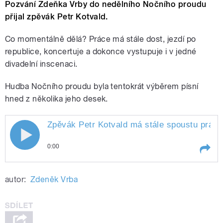
Pozvání Zdeňka Vrby do nedělního Nočního proudu
přijal zpěvák Petr Kotvald.
Co momentálně dělá? Práce má stále dost, jezdí po
republice, koncertuje a dokonce vystupuje i v jedné
divadelní inscenaci.
Hudba Nočního proudu byla tentokrát výběrem písní
hned z několika jeho desek.
Zpěvák Petr Kotvald má stále spoustu práce,
0:00
Play /
desek.
Zpěvák Petr Kotvald má stále
autor:
Zdeněk Vrba
spoustu práce, kromě vlastní hudby
se podílí i na jedné divadelní
inscenaci. V Noční proudu Zdeňka
Vrby zazněly hity hned z několika
jeho