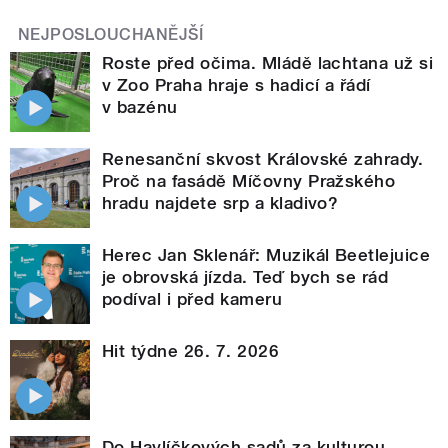
NEJPOSLOUCHANĚJŠÍ
Roste před očima. Mládě lachtana už si
v Zoo Praha hraje s hadicí a řádí
v bazénu
Renesanční skvost Královské zahrady.
Proč na fasádě Míčovny Pražského
hradu najdete srp a kladivo?
Herec Jan Sklenář: Muzikál Beetlejuice
je obrovská jízda. Teď bych se rád
podíval i před kameru
Hit týdne 26. 7. 2026
Do Havlíčkových sadů za kulturou.