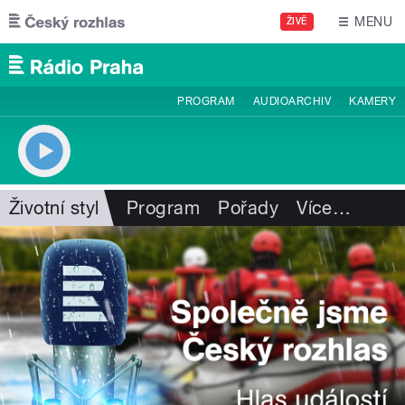
Přejít k hlavnímu obsahu
MENU
ŽIVĚ
PROGRAM
AUDIOARCHIV
KAMERY
Životní styl
Program
Pořady
Více
…