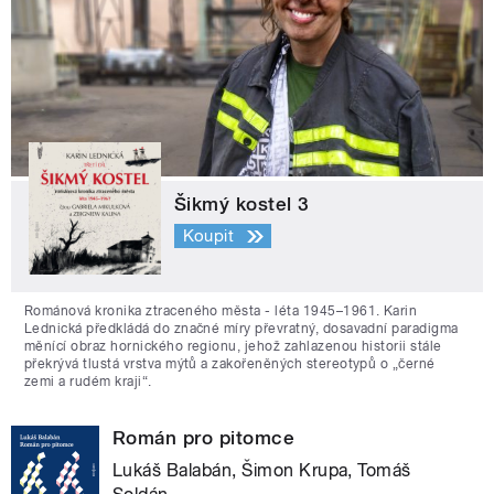
Šikmý kostel 3
Koupit
Románová kronika ztraceného města - léta 1945–1961. Karin
Lednická předkládá do značné míry převratný, dosavadní paradigma
měnící obraz hornického regionu, jehož zahlazenou historii stále
překrývá tlustá vrstva mýtů a zakořeněných stereotypů o „černé
zemi a rudém kraji“.
Román pro pitomce
Lukáš Balabán, Šimon Krupa, Tomáš