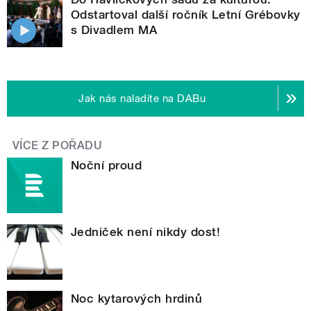
Odstartoval další ročník Letní Grébovky
s Divadlem MA
Jak nás naladíte na DABu
VÍCE Z POŘADU
Noční proud
Jedniček není nikdy dost!
Noc kytarových hrdinů