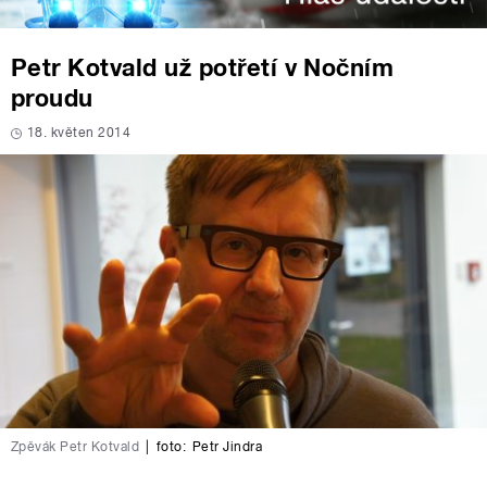
Petr Kotvald už potřetí v Nočním
proudu
18. květen 2014
Zpěvák Petr Kotvald
|
foto:
Petr Jindra