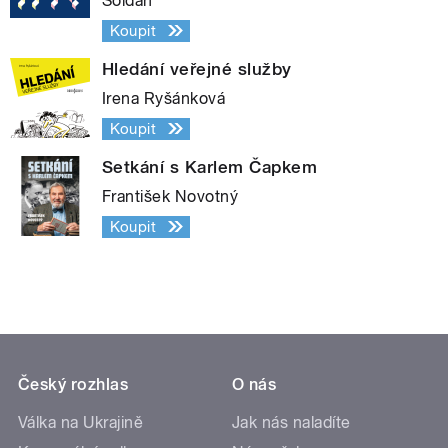
Soldán
Koupit
Hledání veřejné služby
Irena Ryšánková
Koupit
Setkání s Karlem Čapkem
František Novotný
Koupit
Český rozhlas
O nás
Válka na Ukrajině
Jak nás naladíte