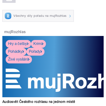
Všechny díly pořadu na mujRozhlas
pause
mujRozhlas
Hry a četby
Krimi
Pohádky
Pořady
Živé vysílání
Audiosvět Českého rozhlasu na jednom místě