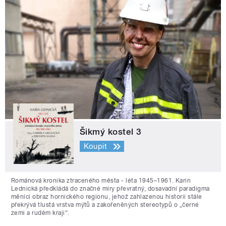
Šikmý kostel 3
Koupit
Románová kronika ztraceného města - léta 1945–1961. Karin
Lednická předkládá do značné míry převratný, dosavadní paradigma
měnící obraz hornického regionu, jehož zahlazenou historii stále
překrývá tlustá vrstva mýtů a zakořeněných stereotypů o „černé
zemi a rudém kraji“.