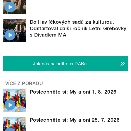
Do Havlíčkových sadů za kulturou.
Odstartoval další ročník Letní Grébovky
s Divadlem MA
Jak nás naladíte na DABu
VÍCE Z POŘADU
Poslechněte si: My a oni 1. 8. 2026
Poslechněte si: My a oni 25. 7. 2026