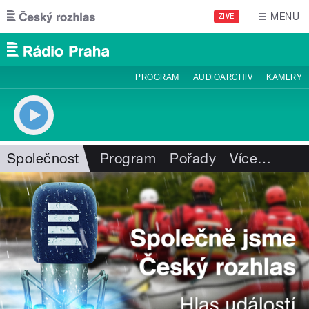
Přejít k hlavnímu obsahu
MENU
ŽIVĚ
PROGRAM
AUDIOARCHIV
KAMERY
Společnost
Program
Pořady
Více
…